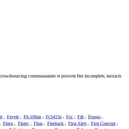
du crowdsourcing communautaire et peuvent être incomplets, inexacts
ii
,
Fayele
,
Fb-100ap
,
Fc5415e
,
Fcc
,
Fdt
,
Feasso
,
,
Finex
,
Fiptec
,
Firas
,
Firetruck
,
First Alert
,
First Concept
,