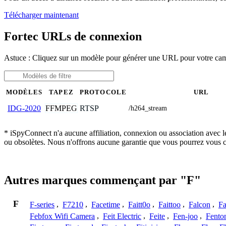
Télécharger maintenant
Fortec URLs de connexion
Astuce : Cliquez sur un modèle pour générer une URL pour votre ca
MODÈLES
TAPEZ
PROTOCOLE
URL
FFMPEG
RTSP
IDG-2020
/h264_stream
* iSpyConnect n'a aucune affiliation, connexion ou association avec l
ou obsolètes. Nous n'offrons aucune garantie que vous pourrez vous c
Autres marques commençant par "F"
F
F-series
,
F7210
,
Facetime
,
Faitt0o
,
Faittoo
,
Falcon
,
Fa
Febfox Wifi Camera
,
Feit Electric
,
Feite
,
Fen-joo
,
Fento