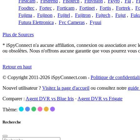
Firstcam
,
Firstrend
,
Fisotech
,
Fitivision
,
Fkyro
,
Fla
,
F
Foodtec
,
Fortec
,
Forticam
,
Fortinet
,
Fortis
,
Fortrek
,
F
Fujima
,
Fujinon
,
Fujitel
,
Fujitron
,
Fujtech
,
Fujut
,
Fuk
Futura Elettronica
,
Fvc Cameras
,
Fyuui
Plus de Sources
* iSpyConnect n'a aucune affiliation, connexion ou association avec l
ou obsolètes. Nous n'offrons aucune garantie que vous pourrez vous c
Retour en haut
© Copyright 2011-2026 iSpyConnect.com -
Politique de confidentiali
Nouvel utilisateur ?
Visitez la page d'accueil
ou consultez notre
guide
Comparer :
Agent DVR vs Blue Iris
·
Agent DVR vs Frigate
Thème:
Recherche