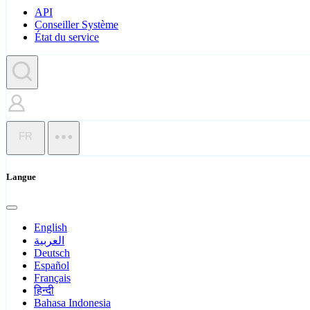
API
Conseiller Système
État du service
FR
Langue
English
العربية
Deutsch
Español
Français
हिन्दी
Bahasa Indonesia