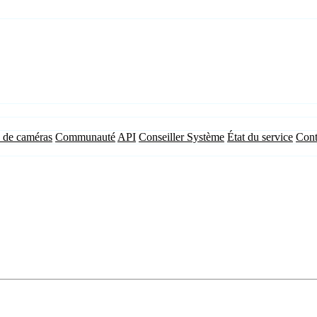
 de caméras
Communauté
API
Conseiller Système
État du service
Cont