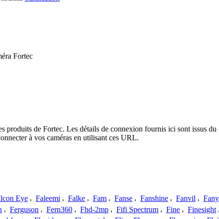
méra Fortec
es produits de Fortec. Les détails de connexion fournis ici sont issus 
onnecter à vos caméras en utilisant ces URL.
lcon Eye
,
Faleemi
,
Falke
,
Fam
,
Fanse
,
Fanshine
,
Fanvil
,
Fany
n
,
Ferguson
,
Fern360
,
Fhd-2mp
,
Fifi Spectrum
,
Fine
,
Finesight