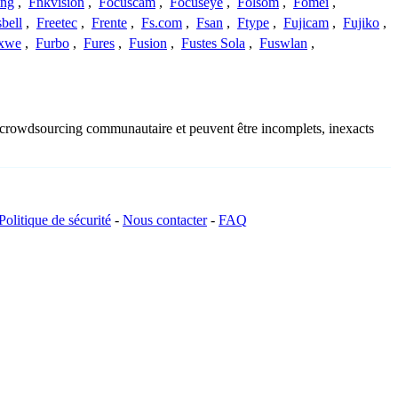
ing
,
Fnkvision
,
Focuscam
,
Focuseye
,
Folsom
,
Fomei
,
bell
,
Freetec
,
Frente
,
Fs.com
,
Fsan
,
Ftype
,
Fujicam
,
Fujiko
,
xwe
,
Furbo
,
Fures
,
Fusion
,
Fustes Sola
,
Fuswlan
,
du crowdsourcing communautaire et peuvent être incomplets, inexacts
Politique de sécurité
-
Nous contacter
-
FAQ