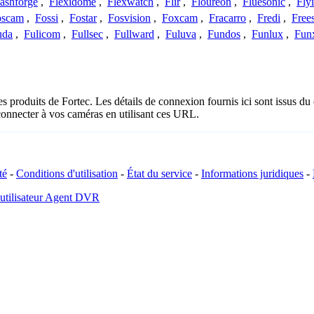
lashforge
,
Flexidome
,
Flexwatch
,
Flir
,
Floureon
,
Fluesonic
,
Fly
oscam
,
Fossi
,
Fostar
,
Fosvision
,
Foxcam
,
Fracarro
,
Fredi
,
Frees
uda
,
Fulicom
,
Fullsec
,
Fullward
,
Fuluva
,
Fundos
,
Funlux
,
Fun
es produits de Fortec. Les détails de connexion fournis ici sont issus 
onnecter à vos caméras en utilisant ces URL.
té
-
Conditions d'utilisation
-
État du service
-
Informations juridiques
-
 utilisateur Agent DVR