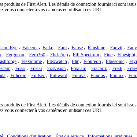
es produits de First Alert. Les détails de connexion fournis ici sont is
ez vous connecter à vos caméras en utilisant ces URL.
lcon Eye
,
Faleemi
,
Falke
,
Fam
,
Fanse
,
Fanshine
,
Fanvil
,
Fany
n
,
Ferguson
,
Fern360
,
Fhd-2mp
,
Fifi Spectrum
,
Fine
,
Finesight
lashforge
,
Flexidome
,
Flexwatch
,
Flir
,
Floureon
,
Fluesonic
,
Fly
oscam
,
Fossi
,
Fostar
,
Fosvision
,
Foxcam
,
Fracarro
,
Fredi
,
Frees
uda
,
Fulicom
,
Fullsec
,
Fullward
,
Fuluva
,
Fundos
,
Funlux
,
Fun
es produits de First Alert. Les détails de connexion fournis ici sont is
ez vous connecter à vos caméras en utilisant ces URL.
té
-
Conditions d'utilisation
-
État du service
-
Informations juridiques
-