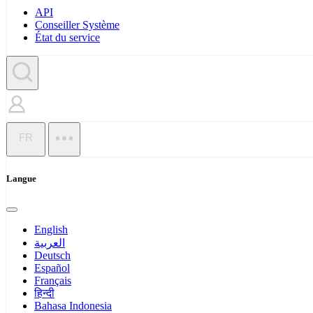
API
Conseiller Système
État du service
FR
Langue
English
العربية
Deutsch
Español
Français
हिन्दी
Bahasa Indonesia