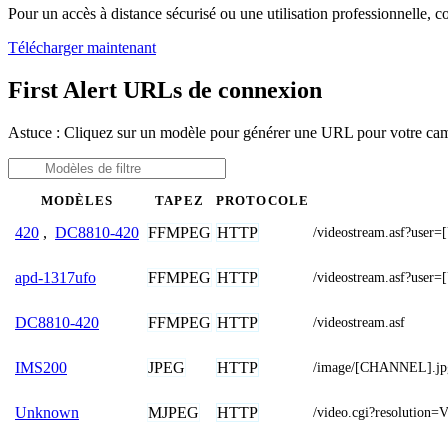
Pour un accès à distance sécurisé ou une utilisation professionnelle, 
Télécharger maintenant
First Alert URLs de connexion
Astuce : Cliquez sur un modèle pour générer une URL pour votre camé
MODÈLES
TAPEZ
PROTOCOLE
FFMPEG
HTTP
420
,
DC8810-420
/videostream.asf?u
FFMPEG
HTTP
apd-1317ufo
/videostream.asf?us
FFMPEG
HTTP
DC8810-420
/videostream.asf
JPEG
HTTP
IMS200
/image/[CHANNEL].jp
MJPEG
HTTP
Unknown
/video.cgi?resolution