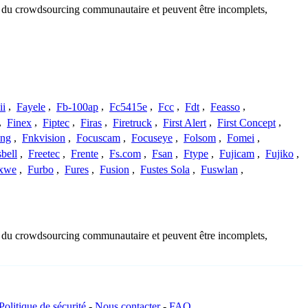
sus du crowdsourcing communautaire et peuvent être incomplets,
ii
,
Fayele
,
Fb-100ap
,
Fc5415e
,
Fcc
,
Fdt
,
Feasso
,
,
Finex
,
Fiptec
,
Firas
,
Firetruck
,
First Alert
,
First Concept
,
ing
,
Fnkvision
,
Focuscam
,
Focuseye
,
Folsom
,
Fomei
,
bell
,
Freetec
,
Frente
,
Fs.com
,
Fsan
,
Ftype
,
Fujicam
,
Fujiko
,
xwe
,
Furbo
,
Fures
,
Fusion
,
Fustes Sola
,
Fuswlan
,
sus du crowdsourcing communautaire et peuvent être incomplets,
Politique de sécurité
-
Nous contacter
-
FAQ