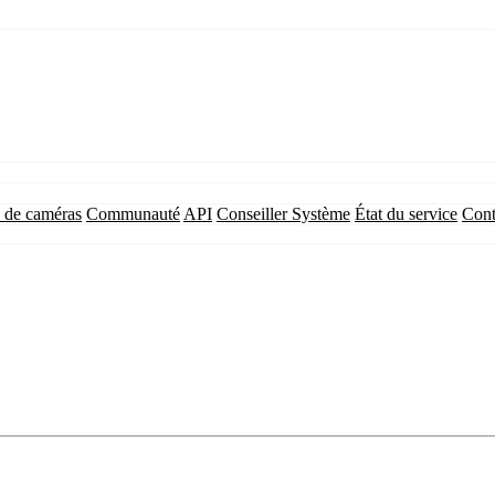
 de caméras
Communauté
API
Conseiller Système
État du service
Cont