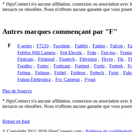
* iSpyConnect n'a aucune affiliation, connexion ou association avec l
inexacts ou obsolètes. Nous n'offrons aucune garantie que vous pourr
Autres marques commençant par "F"
F
F-series
,
F7210
,
Facetime
,
Faitt0o
,
Faittoo
,
Falcon
,
Fa
Febfox Wifi Camera
,
Feit Electric
,
Feite
,
Fen-joo
,
Fento
Firstcam
,
Firstrend
,
Fisotech
,
Fitivision
,
Fkyro
,
Fla
,
F
Foodtec
,
Fortec
,
Forticam
,
Fortinet
,
Fortis
,
Fortrek
,
F
Fujima
,
Fujinon
,
Fujitel
,
Fujitron
,
Fujtech
,
Fujut
,
Fuk
Futura Elettronica
,
Fvc Cameras
,
Fyuui
Plus de Sources
* iSpyConnect n'a aucune affiliation, connexion ou association avec l
inexacts ou obsolètes. Nous n'offrons aucune garantie que vous pourr
Retour en haut
© Copyright 2011-2026 iSpyConnect.com -
Politique de confidentiali