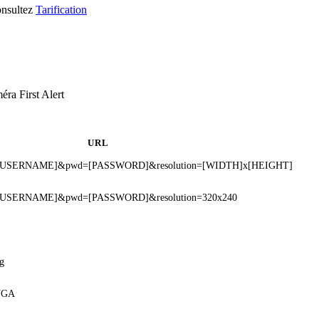
consultez
Tarification
ra First Alert
URL
ser=[USERNAME]&pwd=[PASSWORD]&resolution=[WIDTH]x[HEIGHT]
er=[USERNAME]&pwd=[PASSWORD]&resolution=320x240
g
=VGA