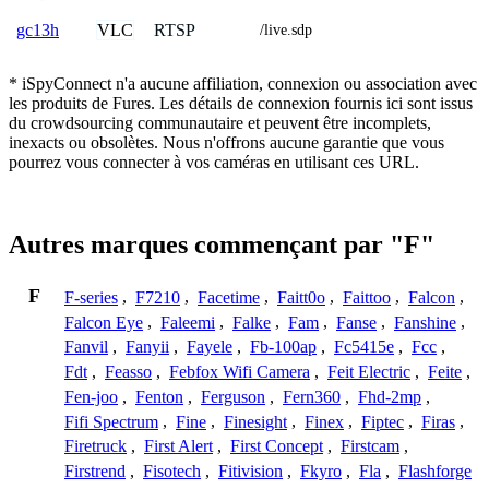
VLC
RTSP
gc13h
/live.sdp
* iSpyConnect n'a aucune affiliation, connexion ou association avec
les produits de Fures. Les détails de connexion fournis ici sont issus
du crowdsourcing communautaire et peuvent être incomplets,
inexacts ou obsolètes. Nous n'offrons aucune garantie que vous
pourrez vous connecter à vos caméras en utilisant ces URL.
Autres marques commençant par "F"
F
F-series
,
F7210
,
Facetime
,
Faitt0o
,
Faittoo
,
Falcon
,
Falcon Eye
,
Faleemi
,
Falke
,
Fam
,
Fanse
,
Fanshine
,
Fanvil
,
Fanyii
,
Fayele
,
Fb-100ap
,
Fc5415e
,
Fcc
,
Fdt
,
Feasso
,
Febfox Wifi Camera
,
Feit Electric
,
Feite
,
Fen-joo
,
Fenton
,
Ferguson
,
Fern360
,
Fhd-2mp
,
Fifi Spectrum
,
Fine
,
Finesight
,
Finex
,
Fiptec
,
Firas
,
Firetruck
,
First Alert
,
First Concept
,
Firstcam
,
Firstrend
,
Fisotech
,
Fitivision
,
Fkyro
,
Fla
,
Flashforge