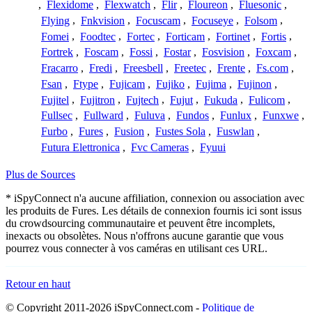
,
Flexidome
,
Flexwatch
,
Flir
,
Floureon
,
Fluesonic
,
Flying
,
Fnkvision
,
Focuscam
,
Focuseye
,
Folsom
,
Fomei
,
Foodtec
,
Fortec
,
Forticam
,
Fortinet
,
Fortis
,
Fortrek
,
Foscam
,
Fossi
,
Fostar
,
Fosvision
,
Foxcam
,
Fracarro
,
Fredi
,
Freesbell
,
Freetec
,
Frente
,
Fs.com
,
Fsan
,
Ftype
,
Fujicam
,
Fujiko
,
Fujima
,
Fujinon
,
Fujitel
,
Fujitron
,
Fujtech
,
Fujut
,
Fukuda
,
Fulicom
,
Fullsec
,
Fullward
,
Fuluva
,
Fundos
,
Funlux
,
Funxwe
,
Furbo
,
Fures
,
Fusion
,
Fustes Sola
,
Fuswlan
,
Futura Elettronica
,
Fvc Cameras
,
Fyuui
Plus de Sources
* iSpyConnect n'a aucune affiliation, connexion ou association avec
les produits de Fures. Les détails de connexion fournis ici sont issus
du crowdsourcing communautaire et peuvent être incomplets,
inexacts ou obsolètes. Nous n'offrons aucune garantie que vous
pourrez vous connecter à vos caméras en utilisant ces URL.
Retour en haut
© Copyright 2011-2026 iSpyConnect.com -
Politique de