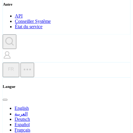
Autre
API
Conseiller Système
État du service
FR
Langue
English
العربية
Deutsch
Español
Français