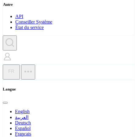
Autre
API
Conseiller Système
État du service
FR
Langue
English
العربية
Deutsch
Español
Français