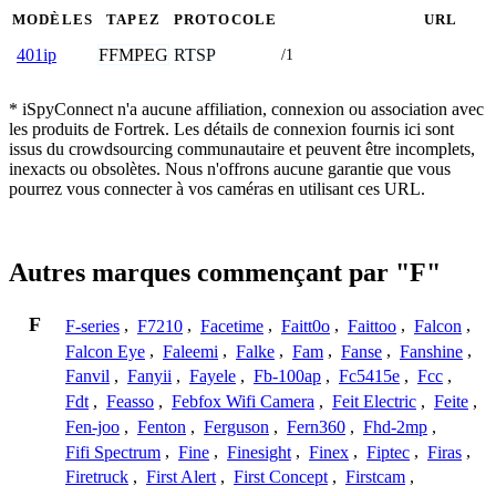
MODÈLES
TAPEZ
PROTOCOLE
URL
FFMPEG
RTSP
401ip
/1
* iSpyConnect n'a aucune affiliation, connexion ou association avec
les produits de Fortrek. Les détails de connexion fournis ici sont
issus du crowdsourcing communautaire et peuvent être incomplets,
inexacts ou obsolètes. Nous n'offrons aucune garantie que vous
pourrez vous connecter à vos caméras en utilisant ces URL.
Autres marques commençant par "F"
F
F-series
,
F7210
,
Facetime
,
Faitt0o
,
Faittoo
,
Falcon
,
Falcon Eye
,
Faleemi
,
Falke
,
Fam
,
Fanse
,
Fanshine
,
Fanvil
,
Fanyii
,
Fayele
,
Fb-100ap
,
Fc5415e
,
Fcc
,
Fdt
,
Feasso
,
Febfox Wifi Camera
,
Feit Electric
,
Feite
,
Fen-joo
,
Fenton
,
Ferguson
,
Fern360
,
Fhd-2mp
,
Fifi Spectrum
,
Fine
,
Finesight
,
Finex
,
Fiptec
,
Firas
,
Firetruck
,
First Alert
,
First Concept
,
Firstcam
,