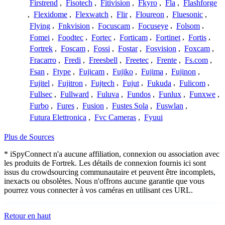
Firstrend
,
Fisotech
,
Fitivision
,
Fkyro
,
Fla
,
Flashforge
,
Flexidome
,
Flexwatch
,
Flir
,
Floureon
,
Fluesonic
,
Flying
,
Fnkvision
,
Focuscam
,
Focuseye
,
Folsom
,
Fomei
,
Foodtec
,
Fortec
,
Forticam
,
Fortinet
,
Fortis
,
Fortrek
,
Foscam
,
Fossi
,
Fostar
,
Fosvision
,
Foxcam
,
Fracarro
,
Fredi
,
Freesbell
,
Freetec
,
Frente
,
Fs.com
,
Fsan
,
Ftype
,
Fujicam
,
Fujiko
,
Fujima
,
Fujinon
,
Fujitel
,
Fujitron
,
Fujtech
,
Fujut
,
Fukuda
,
Fulicom
,
Fullsec
,
Fullward
,
Fuluva
,
Fundos
,
Funlux
,
Funxwe
,
Furbo
,
Fures
,
Fusion
,
Fustes Sola
,
Fuswlan
,
Futura Elettronica
,
Fvc Cameras
,
Fyuui
Plus de Sources
* iSpyConnect n'a aucune affiliation, connexion ou association avec
les produits de Fortrek. Les détails de connexion fournis ici sont
issus du crowdsourcing communautaire et peuvent être incomplets,
inexacts ou obsolètes. Nous n'offrons aucune garantie que vous
pourrez vous connecter à vos caméras en utilisant ces URL.
Retour en haut