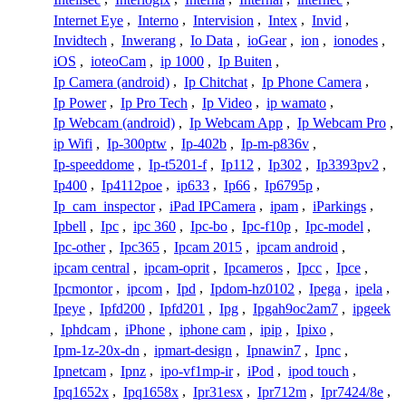
Internet Eye
,
Interno
,
Intervision
,
Intex
,
Invid
,
Invidtech
,
Inwerang
,
Io Data
,
ioGear
,
ion
,
ionodes
,
iOS
,
ioteoCam
,
ip 1000
,
Ip Buiten
,
Ip Camera (android)
,
Ip Chitchat
,
Ip Phone Camera
,
Ip Power
,
Ip Pro Tech
,
Ip Video
,
ip wamato
,
Ip Webcam (android)
,
Ip Webcam App
,
Ip Webcam Pro
,
ip Wifi
,
Ip-300ptw
,
Ip-402b
,
Ip-m-p836v
,
Ip-speeddome
,
Ip-t5201-f
,
Ip112
,
Ip302
,
Ip3393pv2
,
Ip400
,
Ip4112poe
,
ip633
,
Ip66
,
Ip6795p
,
Ip_cam_inspector
,
iPad IPCamera
,
ipam
,
iParkings
,
Ipbell
,
Ipc
,
ipc 360
,
Ipc-bo
,
Ipc-f10p
,
Ipc-model
,
Ipc-other
,
Ipc365
,
Ipcam 2015
,
ipcam android
,
ipcam central
,
ipcam-oprit
,
Ipcameros
,
Ipcc
,
Ipce
,
Ipcmontor
,
ipcom
,
Ipd
,
Ipdom-hz0102
,
Ipega
,
ipela
,
Ipeye
,
Ipfd200
,
Ipfd201
,
Ipg
,
Ipgah9oc2am7
,
ipgeek
,
Iphdcam
,
iPhone
,
iphone cam
,
ipip
,
Ipixo
,
Ipm-1z-20x-dn
,
ipmart-design
,
Ipnawin7
,
Ipnc
,
Ipnetcam
,
Ipnz
,
ipo-vf1mp-ir
,
iPod
,
ipod touch
,
Ipq1652x
,
Ipq1658x
,
Ipr31esx
,
Ipr712m
,
Ipr7424/8e
,