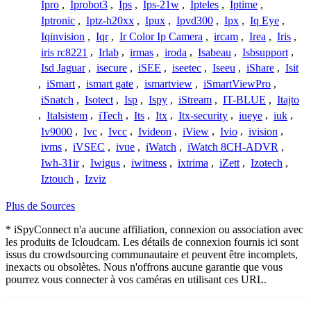
Ipro
,
Iprobot3
,
Ips
,
Ips-21w
,
Ipteles
,
Iptime
,
Iptronic
,
Iptz-h20xx
,
Ipux
,
Ipvd300
,
Ipx
,
Iq Eye
,
Iqinvision
,
Iqr
,
Ir Color Ip Camera
,
ircam
,
Irea
,
Iris
,
iris rc8221
,
Irlab
,
irmas
,
iroda
,
Isabeau
,
Isbsupport
,
Isd Jaguar
,
isecure
,
iSEE
,
iseetec
,
Iseeu
,
iShare
,
Isit
,
iSmart
,
ismart gate
,
ismartview
,
iSmartViewPro
,
iSnatch
,
Isotect
,
Isp
,
Ispy
,
iStream
,
IT-BLUE
,
Itajto
,
Italsistem
,
iTech
,
Its
,
Itx
,
Itx-security
,
iueye
,
iuk
,
Iv9000
,
Ivc
,
Ivcc
,
Ivideon
,
iView
,
Ivio
,
ivision
,
ivms
,
iVSEC
,
ivue
,
iWatch
,
iWatch 8CH-ADVR
,
Iwh-31ir
,
Iwigus
,
iwitness
,
ixtrima
,
iZett
,
Izotech
,
Iztouch
,
Izviz
Plus de Sources
* iSpyConnect n'a aucune affiliation, connexion ou association avec
les produits de Icloudcam. Les détails de connexion fournis ici sont
issus du crowdsourcing communautaire et peuvent être incomplets,
inexacts ou obsolètes. Nous n'offrons aucune garantie que vous
pourrez vous connecter à vos caméras en utilisant ces URL.