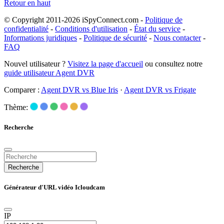
Retour en haut
© Copyright 2011-2026 iSpyConnect.com -
Politique de
confidentialité
-
Conditions d'utilisation
-
État du service
-
Informations juridiques
-
Politique de sécurité
-
Nous contacter
-
FAQ
Nouvel utilisateur ?
Visitez la page d'accueil
ou consultez notre
guide utilisateur Agent DVR
Comparer :
Agent DVR vs Blue Iris
·
Agent DVR vs Frigate
Thème:
Recherche
Recherche
Générateur d'URL vidéo Icloudcam
IP