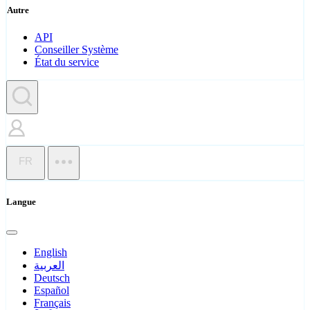
Autre
API
Conseiller Système
État du service
FR
Langue
English
العربية
Deutsch
Español
Français