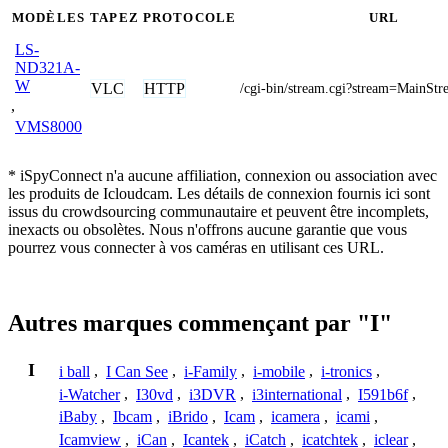
MODÈLES
TAPEZ
PROTOCOLE
URL
LS-
ND321A-
W
VLC
HTTP
/cgi-bin/stream.cgi?stream=MainS
,
VMS8000
* iSpyConnect n'a aucune affiliation, connexion ou association avec
les produits de Icloudcam. Les détails de connexion fournis ici sont
issus du crowdsourcing communautaire et peuvent être incomplets,
inexacts ou obsolètes. Nous n'offrons aucune garantie que vous
pourrez vous connecter à vos caméras en utilisant ces URL.
Autres marques commençant par "I"
I
i ball
,
I Can See
,
i-Family
,
i-mobile
,
i-tronics
,
i-Watcher
,
I30vd
,
i3DVR
,
i3international
,
I591b6f
,
iBaby
,
Ibcam
,
iBrido
,
Icam
,
icamera
,
icami
,
Icamview
,
iCan
,
Icantek
,
iCatch
,
icatchtek
,
iclear
,