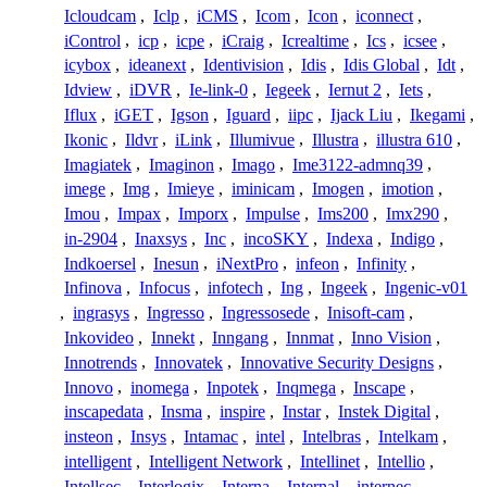
Icloudcam
,
Iclp
,
iCMS
,
Icom
,
Icon
,
iconnect
,
iControl
,
icp
,
icpe
,
iCraig
,
Icrealtime
,
Ics
,
icsee
,
icybox
,
ideanext
,
Identivision
,
Idis
,
Idis Global
,
Idt
,
Idview
,
iDVR
,
Ie-link-0
,
Iegeek
,
Iernut 2
,
Iets
,
Iflux
,
iGET
,
Igson
,
Iguard
,
iipc
,
Ijack Liu
,
Ikegami
,
Ikonic
,
Ildvr
,
iLink
,
Illumivue
,
Illustra
,
illustra 610
,
Imagiatek
,
Imaginon
,
Imago
,
Ime3122-admnq39
,
imege
,
Img
,
Imieye
,
iminicam
,
Imogen
,
imotion
,
Imou
,
Impax
,
Imporx
,
Impulse
,
Ims200
,
Imx290
,
in-2904
,
Inaxsys
,
Inc
,
incoSKY
,
Indexa
,
Indigo
,
Indkoersel
,
Inesun
,
iNextPro
,
infeon
,
Infinity
,
Infinova
,
Infocus
,
infotech
,
Ing
,
Ingeek
,
Ingenic-v01
,
ingrasys
,
Ingresso
,
Ingressosede
,
Inisoft-cam
,
Inkovideo
,
Innekt
,
Inngang
,
Innmat
,
Inno Vision
,
Innotrends
,
Innovatek
,
Innovative Security Designs
,
Innovo
,
inomega
,
Inpotek
,
Inqmega
,
Inscape
,
inscapedata
,
Insma
,
inspire
,
Instar
,
Instek Digital
,
insteon
,
Insys
,
Intamac
,
intel
,
Intelbras
,
Intelkam
,
intelligent
,
Intelligent Network
,
Intellinet
,
Intellio
,
Intellsec
,
Interlogix
,
Interna
,
Internal
,
internec
,