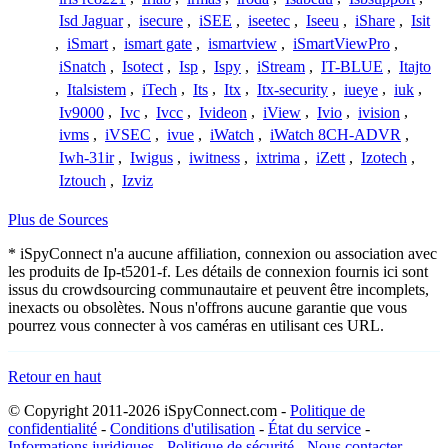
Isd Jaguar
,
isecure
,
iSEE
,
iseetec
,
Iseeu
,
iShare
,
Isit
,
iSmart
,
ismart gate
,
ismartview
,
iSmartViewPro
,
iSnatch
,
Isotect
,
Isp
,
Ispy
,
iStream
,
IT-BLUE
,
Itajto
,
Italsistem
,
iTech
,
Its
,
Itx
,
Itx-security
,
iueye
,
iuk
,
Iv9000
,
Ivc
,
Ivcc
,
Ivideon
,
iView
,
Ivio
,
ivision
,
ivms
,
iVSEC
,
ivue
,
iWatch
,
iWatch 8CH-ADVR
,
Iwh-31ir
,
Iwigus
,
iwitness
,
ixtrima
,
iZett
,
Izotech
,
Iztouch
,
Izviz
Plus de Sources
* iSpyConnect n'a aucune affiliation, connexion ou association avec
les produits de Ip-t5201-f. Les détails de connexion fournis ici sont
issus du crowdsourcing communautaire et peuvent être incomplets,
inexacts ou obsolètes. Nous n'offrons aucune garantie que vous
pourrez vous connecter à vos caméras en utilisant ces URL.
Retour en haut
© Copyright 2011-2026 iSpyConnect.com -
Politique de
confidentialité
-
Conditions d'utilisation
-
État du service
-
Informations juridiques
-
Politique de sécurité
-
Nous contacter
-