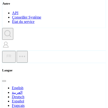
Autre
API
Conseiller Système
État du service
FR
Langue
English
العربية
Deutsch
Español
Français