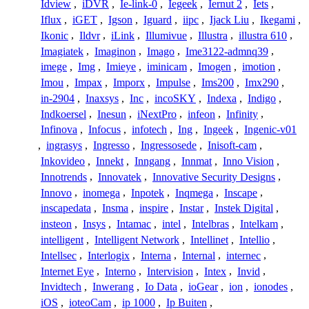
Idview
,
iDVR
,
Ie-link-0
,
Iegeek
,
Iernut 2
,
Iets
,
Iflux
,
iGET
,
Igson
,
Iguard
,
iipc
,
Ijack Liu
,
Ikegami
,
Ikonic
,
Ildvr
,
iLink
,
Illumivue
,
Illustra
,
illustra 610
,
Imagiatek
,
Imaginon
,
Imago
,
Ime3122-admnq39
,
imege
,
Img
,
Imieye
,
iminicam
,
Imogen
,
imotion
,
Imou
,
Impax
,
Imporx
,
Impulse
,
Ims200
,
Imx290
,
in-2904
,
Inaxsys
,
Inc
,
incoSKY
,
Indexa
,
Indigo
,
Indkoersel
,
Inesun
,
iNextPro
,
infeon
,
Infinity
,
Infinova
,
Infocus
,
infotech
,
Ing
,
Ingeek
,
Ingenic-v01
,
ingrasys
,
Ingresso
,
Ingressosede
,
Inisoft-cam
,
Inkovideo
,
Innekt
,
Inngang
,
Innmat
,
Inno Vision
,
Innotrends
,
Innovatek
,
Innovative Security Designs
,
Innovo
,
inomega
,
Inpotek
,
Inqmega
,
Inscape
,
inscapedata
,
Insma
,
inspire
,
Instar
,
Instek Digital
,
insteon
,
Insys
,
Intamac
,
intel
,
Intelbras
,
Intelkam
,
intelligent
,
Intelligent Network
,
Intellinet
,
Intellio
,
Intellsec
,
Interlogix
,
Interna
,
Internal
,
internec
,
Internet Eye
,
Interno
,
Intervision
,
Intex
,
Invid
,
Invidtech
,
Inwerang
,
Io Data
,
ioGear
,
ion
,
ionodes
,
iOS
,
ioteoCam
,
ip 1000
,
Ip Buiten
,