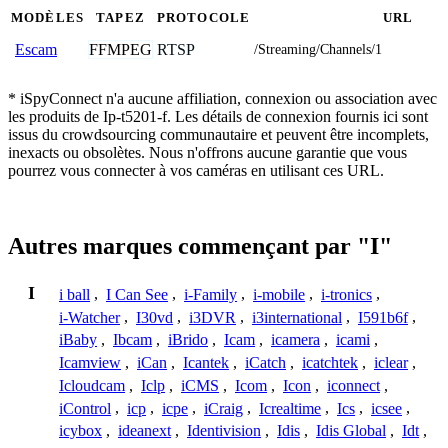
MODÈLES
TAPEZ
PROTOCOLE
URL
FFMPEG
RTSP
Escam
/Streaming/Channels/1
* iSpyConnect n'a aucune affiliation, connexion ou association avec
les produits de Ip-t5201-f. Les détails de connexion fournis ici sont
issus du crowdsourcing communautaire et peuvent être incomplets,
inexacts ou obsolètes. Nous n'offrons aucune garantie que vous
pourrez vous connecter à vos caméras en utilisant ces URL.
Autres marques commençant par "I"
I
i ball
,
I Can See
,
i-Family
,
i-mobile
,
i-tronics
,
i-Watcher
,
I30vd
,
i3DVR
,
i3international
,
I591b6f
,
iBaby
,
Ibcam
,
iBrido
,
Icam
,
icamera
,
icami
,
Icamview
,
iCan
,
Icantek
,
iCatch
,
icatchtek
,
iclear
,
Icloudcam
,
Iclp
,
iCMS
,
Icom
,
Icon
,
iconnect
,
iControl
,
icp
,
icpe
,
iCraig
,
Icrealtime
,
Ics
,
icsee
,
icybox
,
ideanext
,
Identivision
,
Idis
,
Idis Global
,
Idt
,