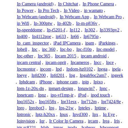
Ip Camera (android)
,
Ip Chitchat
,
Ip Phone Camera
,
Ip Power
,
Ip Pro Tech
,
Ip Video
,
ip wamato
,
Ip Webcam (android)
,
Ip Webcam App
,
Ip Webcam Pro
,
ip Wifi
,
Ip-300ptw
,
Ip-402b
,
Ip-m-p836v
,
Ip-speeddome
,
Ip-t5201-f
,
Ip112
,
Ip302
,
Ip3393pv2
,
Ip400
,
Ip4112poe
,
ip633
,
Ip66
,
Ip6795p
,
Ip_cam_inspector
,
iPad IPCamera
,
ipam
,
iParkings
,
Ipbell
,
Ipc
,
ipc 360
,
Ipc-bo
,
Ipc-f10p
,
Ipc-model
,
Ipc-other
,
Ipc365
,
Ipcam 2015
,
ipcam android
,
ipcam central
,
ipcam-oprit
,
Ipcameros
,
Ipcc
,
Ipce
,
Ipcmontor
,
ipcom
,
Ipd
,
Ipdom-hz0102
,
Ipega
,
ipela
,
Ipeye
,
Ipfd200
,
Ipfd201
,
Ipg
,
Ipgah9oc2am7
,
ipgeek
,
Iphdcam
,
iPhone
,
iphone cam
,
ipip
,
Ipixo
,
Ipm-1z-20x-dn
,
ipmart-design
,
Ipnawin7
,
Ipnc
,
Ipnetcam
,
Ipnz
,
ipo-vf1mp-ir
,
iPod
,
ipod touch
,
Ipq1652x
,
Ipq1658x
,
Ipr31esx
,
Ipr712m
,
Ipr7424/8e
,
Ipro
,
Iprobot3
,
Ips
,
Ips-21w
,
Ipteles
,
Iptime
,
Iptronic
,
Iptz-h20xx
,
Ipux
,
Ipvd300
,
Ipx
,
Iq Eye
,
Iqinvision
,
Iqr
,
Ir Color Ip Camera
,
ircam
,
Irea
,
Iris
,
iris rc8221
,
Irlab
,
irmas
,
iroda
,
Isabeau
,
Isbsupport
,