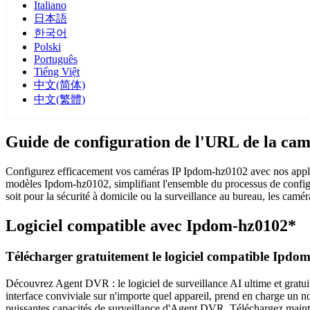
Italiano
日本語
한국어
Polski
Português
Tiếng Việt
中文(简体)
中文(繁體)
Guide de configuration de l'URL de la ca
Configurez efficacement vos caméras IP Ipdom-hz0102 avec nos applic
modèles Ipdom-hz0102, simplifiant l'ensemble du processus de configu
soit pour la sécurité à domicile ou la surveillance au bureau, les camér
Logiciel compatible avec Ipdom-hz0102*
Télécharger gratuitement le logiciel compatible Ipdo
Découvrez Agent DVR : le logiciel de surveillance AI ultime et gratuit.
interface conviviale sur n'importe quel appareil, prend en charge un nom
puissantes capacités de surveillance d'Agent DVR. Téléchargez maintena