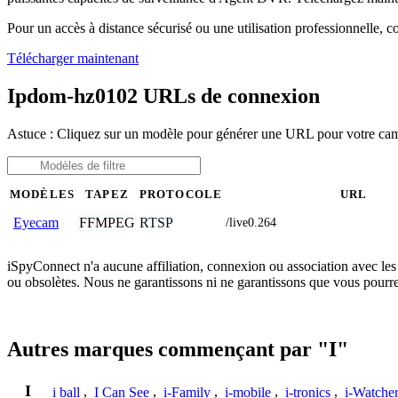
Pour un accès à distance sécurisé ou une utilisation professionnelle, 
Télécharger maintenant
Ipdom-hz0102 URLs de connexion
Astuce : Cliquez sur un modèle pour générer une URL pour votre c
MODÈLES
TAPEZ
PROTOCOLE
URL
FFMPEG
RTSP
Eyecam
/live0.264
iSpyConnect n'a aucune affiliation, connexion ou association avec les
ou obsolètes. Nous ne garantissons ni ne garantissons que vous pourr
Autres marques commençant par "I"
I
i ball
,
I Can See
,
i-Family
,
i-mobile
,
i-tronics
,
i-Watche