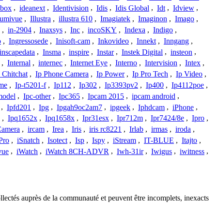
ybox
,
ideanext
,
Identivision
,
Idis
,
Idis Global
,
Idt
,
Idview
,
lumivue
,
Illustra
,
illustra 610
,
Imagiatek
,
Imaginon
,
Imago
,
,
in-2904
,
Inaxsys
,
Inc
,
incoSKY
,
Indexa
,
Indigo
,
o
,
Ingressosede
,
Inisoft-cam
,
Inkovideo
,
Innekt
,
Inngang
,
inscapedata
,
Insma
,
inspire
,
Instar
,
Instek Digital
,
insteon
,
,
Internal
,
internec
,
Internet Eye
,
Interno
,
Intervision
,
Intex
,
 Chitchat
,
Ip Phone Camera
,
Ip Power
,
Ip Pro Tech
,
Ip Video
,
ome
,
Ip-t5201-f
,
Ip112
,
Ip302
,
Ip3393pv2
,
Ip400
,
Ip4112poe
,
model
,
Ipc-other
,
Ipc365
,
Ipcam 2015
,
ipcam android
,
,
Ipfd201
,
Ipg
,
Ipgah9oc2am7
,
ipgeek
,
Iphdcam
,
iPhone
,
,
Ipq1652x
,
Ipq1658x
,
Ipr31esx
,
Ipr712m
,
Ipr7424/8e
,
Ipro
,
 Camera
,
ircam
,
Irea
,
Iris
,
iris rc8221
,
Irlab
,
irmas
,
iroda
,
Pro
,
iSnatch
,
Isotect
,
Isp
,
Ispy
,
iStream
,
IT-BLUE
,
Itajto
,
vue
,
iWatch
,
iWatch 8CH-ADVR
,
Iwh-31ir
,
Iwigus
,
iwitness
,
llectés auprès de la communauté et peuvent être incomplets, inexacts