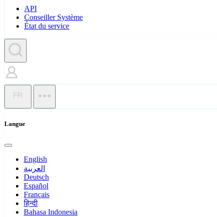
API
Conseiller Système
État du service
FR
Langue
English
العربية
Deutsch
Español
Français
हिन्दी
Bahasa Indonesia