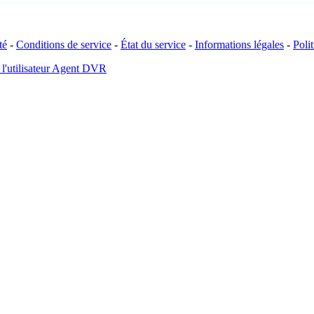
té
-
Conditions de service
-
État du service
-
Informations légales
-
Poli
 l'utilisateur Agent DVR