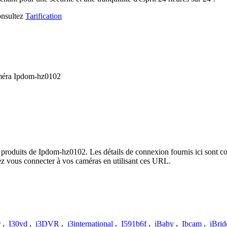
consultez
Tarification
améra Ipdom-hz0102
 produits de Ipdom-hz0102. Les détails de connexion fournis ici sont co
ez vous connecter à vos caméras en utilisant ces URL.
r
,
I30vd
,
i3DVR
,
i3international
,
I591b6f
,
iBaby
,
Ibcam
,
iBrid