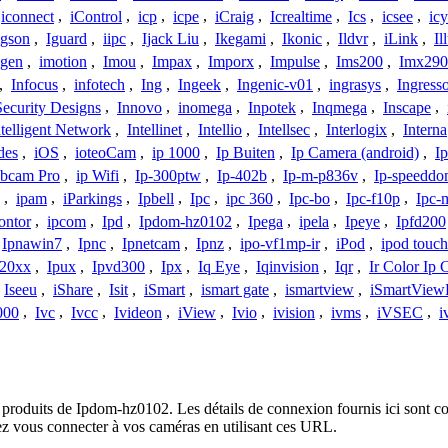
iconnect
,
iControl
,
icp
,
icpe
,
iCraig
,
Icrealtime
,
Ics
,
icsee
,
ic
Igson
,
Iguard
,
iipc
,
Ijack Liu
,
Ikegami
,
Ikonic
,
Ildvr
,
iLink
,
Il
gen
,
imotion
,
Imou
,
Impax
,
Imporx
,
Impulse
,
Ims200
,
Imx290
,
Infocus
,
infotech
,
Ing
,
Ingeek
,
Ingenic-v01
,
ingrasys
,
Ingress
Security Designs
,
Innovo
,
inomega
,
Inpotek
,
Inqmega
,
Inscape
,
ntelligent Network
,
Intellinet
,
Intellio
,
Intellsec
,
Interlogix
,
Interna
des
,
iOS
,
ioteoCam
,
ip 1000
,
Ip Buiten
,
Ip Camera (android)
,
Ip
bcam Pro
,
ip Wifi
,
Ip-300ptw
,
Ip-402b
,
Ip-m-p836v
,
Ip-speedd
,
ipam
,
iParkings
,
Ipbell
,
Ipc
,
ipc 360
,
Ipc-bo
,
Ipc-f10p
,
Ipc-
ontor
,
ipcom
,
Ipd
,
Ipdom-hz0102
,
Ipega
,
ipela
,
Ipeye
,
Ipfd200
Ipnawin7
,
Ipnc
,
Ipnetcam
,
Ipnz
,
ipo-vf1mp-ir
,
iPod
,
ipod touch
h20xx
,
Ipux
,
Ipvd300
,
Ipx
,
Iq Eye
,
Iqinvision
,
Iqr
,
Ir Color Ip
Iseeu
,
iShare
,
Isit
,
iSmart
,
ismart gate
,
ismartview
,
iSmartView
000
,
Ivc
,
Ivcc
,
Ivideon
,
iView
,
Ivio
,
ivision
,
ivms
,
iVSEC
,
i
 produits de Ipdom-hz0102. Les détails de connexion fournis ici sont co
ez vous connecter à vos caméras en utilisant ces URL.