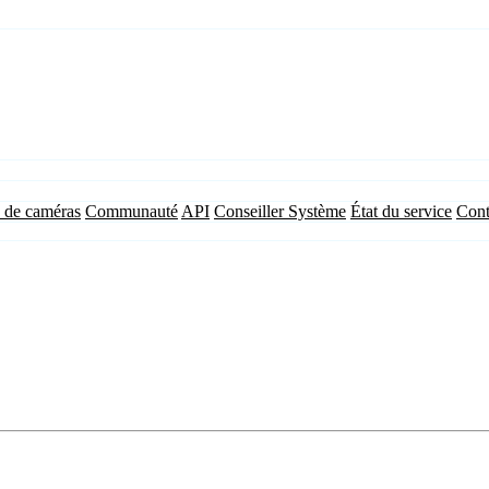
 de caméras
Communauté
API
Conseiller Système
État du service
Cont