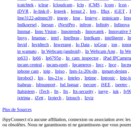
icatchtek
,
iclear
,
Icloudcam
,
Iclp
,
iCMS
,
Icom
,
Icon
,
iDVR
,
Ie-link-0
,
Iegeek
,
Iernut 2
,
Iets
,
Iflux
,
iGET
,
Ime3122-admnq39
,
imege
,
Img
,
Imieye
,
iminicam
,
Imo
Indkoersel
,
Inesun
,
iNextPro
,
infeon
,
Infinity
,
Infinova
Innmat
,
Inno Vision
,
Innotrends
,
Innovatek
,
Innovative 
Insys
,
Intamac
,
intel
,
Intelbras
,
Intelkam
,
intelligent
,
I
Invid
,
Invidtech
,
Inwerang
,
Io Data
,
ioGear
,
ion
,
iono
ip wamato
,
Ip Webcam (android)
,
Ip Webcam App
,
Ip We
ip633
,
Ip66
,
Ip6795p
,
Ip_cam_inspector
,
iPad IPCamera
ipcam central
,
ipcam-oprit
,
Ipcameros
,
Ipcc
,
Ipce
,
Ipcm
iphone cam
,
ipip
,
Ipixo
,
Ipm-1z-20x-dn
,
ipmart-design
,
Iprobot3
,
Ips
,
Ips-21w
,
Ipteles
,
Iptime
,
Iptronic
,
Iptz-
Isabeau
,
Isbsupport
,
Isd Jaguar
,
isecure
,
iSEE
,
iseetec
,
Italsistem
,
iTech
,
Its
,
Itx
,
Itx-security
,
iueye
,
iuk
,
Iv9
ixtrima
,
iZett
,
Izotech
,
Iztouch
,
Izviz
Plus de Sources
iSpyConnect n'a aucune affiliation, connexion ou association avec les
ou obsolètes. Nous ne garantissons ni ne garantissons que vous pourr