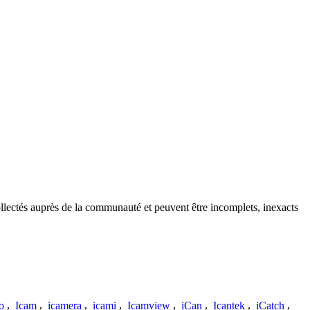
llectés auprès de la communauté et peuvent être incomplets, inexacts
o
,
Icam
,
icamera
,
icami
,
Icamview
,
iCan
,
Icantek
,
iCatch
,