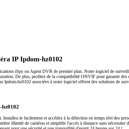
méra IP Ipdom-hz0102
ations iSpy ou Agent DVR de premier plan. Notre logiciel de surveillan
ration. De plus, profitez de la compatibilité ONVIF pour garantir des 
as Ipdom-hz0102 associées à notre logiciel offrent des solutions de surve
m-hz0102
 Installez-le facilement et accédez à la détection en temps réel des pers
bre illimité de caméras et simplifie l'accès à distance sans nécessiter d
nt pour une sécurité et une tranquillité d'esprit 24 heures sur 24 !