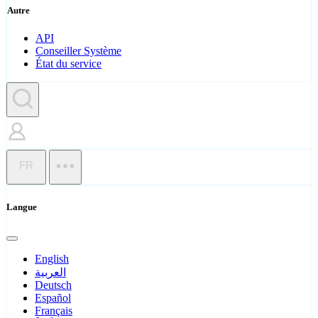
Autre
API
Conseiller Système
État du service
FR
Langue
English
العربية
Deutsch
Español
Français