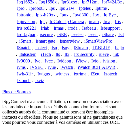
Ipq1652x
,
Ipq1658x
,
Ipr31esx
,
Ipr712m
,
Ipr7424/8e
,
Ipro
,
Iprobot3
,
Ips
,
Ips-21w
,
Ipteles
,
Iptime
,
Iptronic
,
Iptz-h20xx
,
Ipux
,
Ipvd300
,
Ipx
,
Iq Eye
,
Iqinvision
,
Iqr
,
Ir Color Ip Camera
,
ircam
,
Irea
,
Iris
,
iris rc8221
,
Irlab
,
irmas
,
iroda
,
Isabeau
,
Isbsupport
,
Isd Jaguar
,
isecure
,
iSEE
,
iseetec
,
Iseeu
,
iShare
,
Isit
,
iSmart
,
ismart gate
,
ismartview
,
iSmartViewPro
,
iSnatch
,
Isotect
,
Isp
,
Ispy
,
iStream
,
IT-BLUE
,
Itajto
,
Italsistem
,
iTech
,
Its
,
Itx
,
Itx-security
,
iueye
,
iuk
,
Iv9000
,
Ivc
,
Ivcc
,
Ivideon
,
iView
,
Ivio
,
ivision
,
ivms
,
iVSEC
,
ivue
,
iWatch
,
iWatch 8CH-ADVR
,
Iwh-31ir
,
Iwigus
,
iwitness
,
ixtrima
,
iZett
,
Izotech
,
Iztouch
,
Izviz
Plus de Sources
iSpyConnect n'a aucune affiliation, connexion ou association avec
les produits de Impax. Les détails de connexion fournis ici sont
collectés auprès de la communauté et peuvent être incomplets,
inexacts ou obsolètes. Nous ne garantissons ni ne garantissons que
vous pourrez vous connecter à vos caméras en utilisant ces URL.