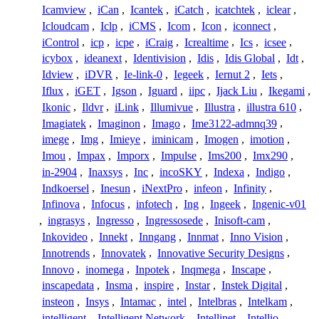
Icamview
,
iCan
,
Icantek
,
iCatch
,
icatchtek
,
iclear
,
Icloudcam
,
Iclp
,
iCMS
,
Icom
,
Icon
,
iconnect
,
iControl
,
icp
,
icpe
,
iCraig
,
Icrealtime
,
Ics
,
icsee
,
icybox
,
ideanext
,
Identivision
,
Idis
,
Idis Global
,
Idt
,
Idview
,
iDVR
,
Ie-link-0
,
Iegeek
,
Iernut 2
,
Iets
,
Iflux
,
iGET
,
Igson
,
Iguard
,
iipc
,
Ijack Liu
,
Ikegami
,
Ikonic
,
Ildvr
,
iLink
,
Illumivue
,
Illustra
,
illustra 610
,
Imagiatek
,
Imaginon
,
Imago
,
Ime3122-admnq39
,
imege
,
Img
,
Imieye
,
iminicam
,
Imogen
,
imotion
,
Imou
,
Impax
,
Imporx
,
Impulse
,
Ims200
,
Imx290
,
in-2904
,
Inaxsys
,
Inc
,
incoSKY
,
Indexa
,
Indigo
,
Indkoersel
,
Inesun
,
iNextPro
,
infeon
,
Infinity
,
Infinova
,
Infocus
,
infotech
,
Ing
,
Ingeek
,
Ingenic-v01
,
ingrasys
,
Ingresso
,
Ingressosede
,
Inisoft-cam
,
Inkovideo
,
Innekt
,
Inngang
,
Innmat
,
Inno Vision
,
Innotrends
,
Innovatek
,
Innovative Security Designs
,
Innovo
,
inomega
,
Inpotek
,
Inqmega
,
Inscape
,
inscapedata
,
Insma
,
inspire
,
Instar
,
Instek Digital
,
insteon
,
Insys
,
Intamac
,
intel
,
Intelbras
,
Intelkam
,
intelligent
,
Intelligent Network
,
Intellinet
,
Intellio
,