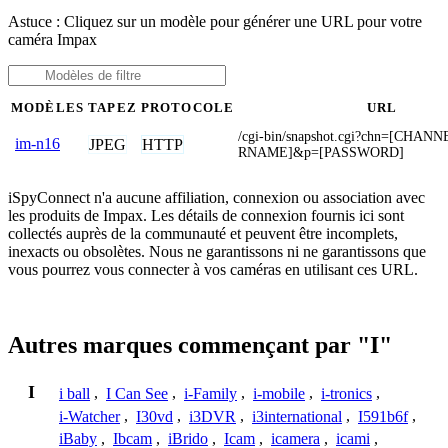
Astuce : Cliquez sur un modèle pour générer une URL pour votre
caméra Impax
MODÈLES
TAPEZ
PROTOCOLE
URL
/cgi-bin/snapshot.cgi?chn=[CHA
im-n16
JPEG
HTTP
RNAME]&p=[PASSWORD]
iSpyConnect n'a aucune affiliation, connexion ou association avec
les produits de Impax. Les détails de connexion fournis ici sont
collectés auprès de la communauté et peuvent être incomplets,
inexacts ou obsolètes. Nous ne garantissons ni ne garantissons que
vous pourrez vous connecter à vos caméras en utilisant ces URL.
Autres marques commençant par "I"
I
i ball
,
I Can See
,
i-Family
,
i-mobile
,
i-tronics
,
i-Watcher
,
I30vd
,
i3DVR
,
i3international
,
I591b6f
,
iBaby
,
Ibcam
,
iBrido
,
Icam
,
icamera
,
icami
,