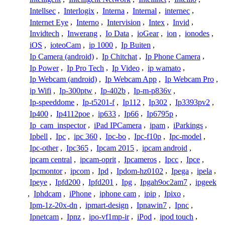
Intellsec
,
Interlogix
,
Interna
,
Internal
,
internec
,
Internet Eye
,
Interno
,
Intervision
,
Intex
,
Invid
,
Invidtech
,
Inwerang
,
Io Data
,
ioGear
,
ion
,
ionodes
,
iOS
,
ioteoCam
,
ip 1000
,
Ip Buiten
,
Ip Camera (android)
,
Ip Chitchat
,
Ip Phone Camera
,
Ip Power
,
Ip Pro Tech
,
Ip Video
,
ip wamato
,
Ip Webcam (android)
,
Ip Webcam App
,
Ip Webcam Pro
,
ip Wifi
,
Ip-300ptw
,
Ip-402b
,
Ip-m-p836v
,
Ip-speeddome
,
Ip-t5201-f
,
Ip112
,
Ip302
,
Ip3393pv2
,
Ip400
,
Ip4112poe
,
ip633
,
Ip66
,
Ip6795p
,
Ip_cam_inspector
,
iPad IPCamera
,
ipam
,
iParkings
,
Ipbell
,
Ipc
,
ipc 360
,
Ipc-bo
,
Ipc-f10p
,
Ipc-model
,
Ipc-other
,
Ipc365
,
Ipcam 2015
,
ipcam android
,
ipcam central
,
ipcam-oprit
,
Ipcameros
,
Ipcc
,
Ipce
,
Ipcmontor
,
ipcom
,
Ipd
,
Ipdom-hz0102
,
Ipega
,
ipela
,
Ipeye
,
Ipfd200
,
Ipfd201
,
Ipg
,
Ipgah9oc2am7
,
ipgeek
,
Iphdcam
,
iPhone
,
iphone cam
,
ipip
,
Ipixo
,
Ipm-1z-20x-dn
,
ipmart-design
,
Ipnawin7
,
Ipnc
,
Ipnetcam
,
Ipnz
,
ipo-vf1mp-ir
,
iPod
,
ipod touch
,