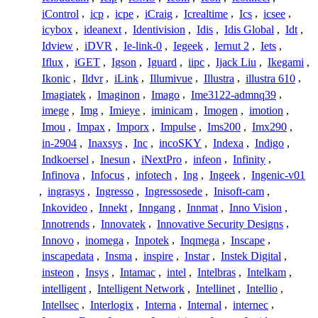
iControl
,
icp
,
icpe
,
iCraig
,
Icrealtime
,
Ics
,
icsee
,
icybox
,
ideanext
,
Identivision
,
Idis
,
Idis Global
,
Idt
,
Idview
,
iDVR
,
Ie-link-0
,
Iegeek
,
Iernut 2
,
Iets
,
Iflux
,
iGET
,
Igson
,
Iguard
,
iipc
,
Ijack Liu
,
Ikegami
,
Ikonic
,
Ildvr
,
iLink
,
Illumivue
,
Illustra
,
illustra 610
,
Imagiatek
,
Imaginon
,
Imago
,
Ime3122-admnq39
,
imege
,
Img
,
Imieye
,
iminicam
,
Imogen
,
imotion
,
Imou
,
Impax
,
Imporx
,
Impulse
,
Ims200
,
Imx290
,
in-2904
,
Inaxsys
,
Inc
,
incoSKY
,
Indexa
,
Indigo
,
Indkoersel
,
Inesun
,
iNextPro
,
infeon
,
Infinity
,
Infinova
,
Infocus
,
infotech
,
Ing
,
Ingeek
,
Ingenic-v01
,
ingrasys
,
Ingresso
,
Ingressosede
,
Inisoft-cam
,
Inkovideo
,
Innekt
,
Inngang
,
Innmat
,
Inno Vision
,
Innotrends
,
Innovatek
,
Innovative Security Designs
,
Innovo
,
inomega
,
Inpotek
,
Inqmega
,
Inscape
,
inscapedata
,
Insma
,
inspire
,
Instar
,
Instek Digital
,
insteon
,
Insys
,
Intamac
,
intel
,
Intelbras
,
Intelkam
,
intelligent
,
Intelligent Network
,
Intellinet
,
Intellio
,
Intellsec
,
Interlogix
,
Interna
,
Internal
,
internec
,