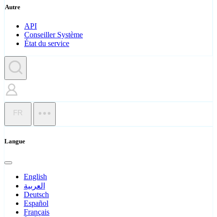
Autre
API
Conseiller Système
État du service
FR
Langue
English
العربية
Deutsch
Español
Français