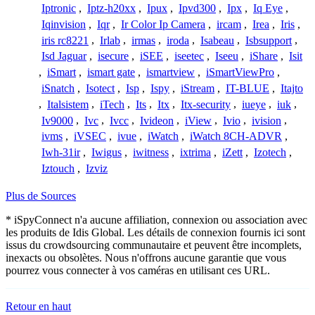
Iptronic
,
Iptz-h20xx
,
Ipux
,
Ipvd300
,
Ipx
,
Iq Eye
,
Iqinvision
,
Iqr
,
Ir Color Ip Camera
,
ircam
,
Irea
,
Iris
,
iris rc8221
,
Irlab
,
irmas
,
iroda
,
Isabeau
,
Isbsupport
,
Isd Jaguar
,
isecure
,
iSEE
,
iseetec
,
Iseeu
,
iShare
,
Isit
,
iSmart
,
ismart gate
,
ismartview
,
iSmartViewPro
,
iSnatch
,
Isotect
,
Isp
,
Ispy
,
iStream
,
IT-BLUE
,
Itajto
,
Italsistem
,
iTech
,
Its
,
Itx
,
Itx-security
,
iueye
,
iuk
,
Iv9000
,
Ivc
,
Ivcc
,
Ivideon
,
iView
,
Ivio
,
ivision
,
ivms
,
iVSEC
,
ivue
,
iWatch
,
iWatch 8CH-ADVR
,
Iwh-31ir
,
Iwigus
,
iwitness
,
ixtrima
,
iZett
,
Izotech
,
Iztouch
,
Izviz
Plus de Sources
* iSpyConnect n'a aucune affiliation, connexion ou association avec
les produits de Idis Global. Les détails de connexion fournis ici sont
issus du crowdsourcing communautaire et peuvent être incomplets,
inexacts ou obsolètes. Nous n'offrons aucune garantie que vous
pourrez vous connecter à vos caméras en utilisant ces URL.
Retour en haut