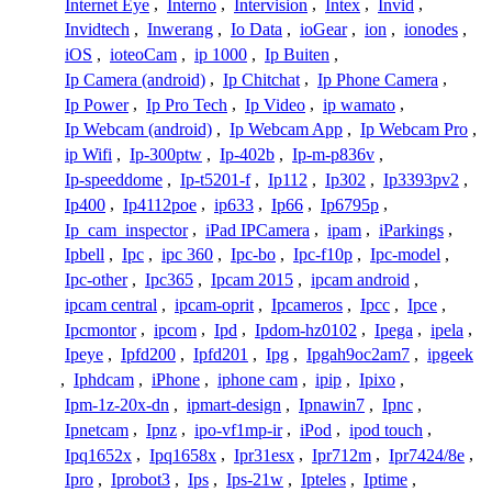
Internet Eye
,
Interno
,
Intervision
,
Intex
,
Invid
,
Invidtech
,
Inwerang
,
Io Data
,
ioGear
,
ion
,
ionodes
,
iOS
,
ioteoCam
,
ip 1000
,
Ip Buiten
,
Ip Camera (android)
,
Ip Chitchat
,
Ip Phone Camera
,
Ip Power
,
Ip Pro Tech
,
Ip Video
,
ip wamato
,
Ip Webcam (android)
,
Ip Webcam App
,
Ip Webcam Pro
,
ip Wifi
,
Ip-300ptw
,
Ip-402b
,
Ip-m-p836v
,
Ip-speeddome
,
Ip-t5201-f
,
Ip112
,
Ip302
,
Ip3393pv2
,
Ip400
,
Ip4112poe
,
ip633
,
Ip66
,
Ip6795p
,
Ip_cam_inspector
,
iPad IPCamera
,
ipam
,
iParkings
,
Ipbell
,
Ipc
,
ipc 360
,
Ipc-bo
,
Ipc-f10p
,
Ipc-model
,
Ipc-other
,
Ipc365
,
Ipcam 2015
,
ipcam android
,
ipcam central
,
ipcam-oprit
,
Ipcameros
,
Ipcc
,
Ipce
,
Ipcmontor
,
ipcom
,
Ipd
,
Ipdom-hz0102
,
Ipega
,
ipela
,
Ipeye
,
Ipfd200
,
Ipfd201
,
Ipg
,
Ipgah9oc2am7
,
ipgeek
,
Iphdcam
,
iPhone
,
iphone cam
,
ipip
,
Ipixo
,
Ipm-1z-20x-dn
,
ipmart-design
,
Ipnawin7
,
Ipnc
,
Ipnetcam
,
Ipnz
,
ipo-vf1mp-ir
,
iPod
,
ipod touch
,
Ipq1652x
,
Ipq1658x
,
Ipr31esx
,
Ipr712m
,
Ipr7424/8e
,
Ipro
,
Iprobot3
,
Ips
,
Ips-21w
,
Ipteles
,
Iptime
,