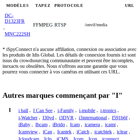
MODÈLES
TAPEZ
PROTOCOLE
URL
DC-
D1323FR
FFMPEG
RTSP
/onvif/media
,
MNC222SH
* iSpyConnect n'a aucune affiliation, connexion ou association avec
les produits de Idis Global. Les détails de connexion fournis ici sont
issus du crowdsourcing communautaire et peuvent être incomplets,
inexacts ou obsolètes. Nous n'offrons aucune garantie que vous
pourrez vous connecter à vos caméras en utilisant ces URL.
Autres marques commençant par "I"
I
i ball
,
I Can See
,
i-Family
,
i-mobile
,
i-tronics
,
i-Watcher
,
I30vd
,
i3DVR
,
i3international
,
I591b6f
,
iBaby
,
Ibcam
,
iBrido
,
Icam
,
icamera
,
icami
,
Icamview
,
iCan
,
Icantek
,
iCatch
,
icatchtek
,
iclear
,
Icloudcam
,
Iclp
,
iCMS
,
Icom
,
Icon
,
iconnect
,