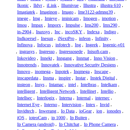
Ikonic
,
Ildvr
,
iLink
,
Illumivue
,
Illustra
,
illustra 610
,
Imagiatek
,
Imaginon
,
Imago
,
Ime3122-admnq39
,
imege
,
Img
,
Imieye
,
iminicam
,
Imogen
,
imotion
,
Imou
,
Impax
,
Imporx
,
Impulse
,
Ims200
,
Imx290
,
in-2904
,
Inaxsys
,
Inc
,
incoSKY
,
Indexa
,
Indigo
,
Indkoersel
,
Inesun
,
iNextPro
,
infeon
,
Infinity
,
Infinova
,
Infocus
,
infotech
,
Ing
,
Ingeek
,
Ingenic-v01
,
ingrasys
,
Ingresso
,
Ingressosede
,
Inisoft-cam
,
Inkovideo
,
Innekt
,
Inngang
,
Innmat
,
Inno Vision
,
Innotrends
,
Innovatek
,
Innovative Security Designs
,
Innovo
,
inomega
,
Inpotek
,
Inqmega
,
Inscape
,
inscapedata
,
Insma
,
inspire
,
Instar
,
Instek Digital
,
insteon
,
Insys
,
Intamac
,
intel
,
Intelbras
,
Intelkam
,
intelligent
,
Intelligent Network
,
Intellinet
,
Intellio
,
Intellsec
,
Interlogix
,
Interna
,
Internal
,
internec
,
Internet Eye
,
Interno
,
Intervision
,
Intex
,
Invid
,
Invidtech
,
Inwerang
,
Io Data
,
ioGear
,
ion
,
ionodes
,
iOS
,
ioteoCam
,
ip 1000
,
Ip Buiten
,
Ip Camera (android)
,
Ip Chitchat
,
Ip Phone Camera
,