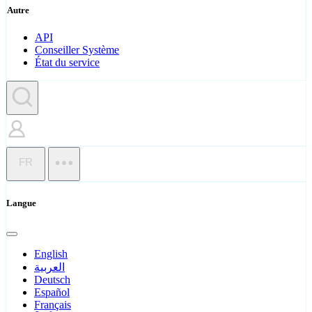
Autre
API
Conseiller Système
État du service
FR
Langue
English
العربية
Deutsch
Español
Français