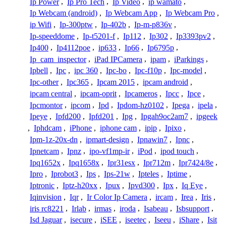
Ip Power
,
Ip Pro Tech
,
Ip Video
,
ip wamato
,
Ip Webcam (android)
,
Ip Webcam App
,
Ip Webcam Pro
,
ip Wifi
,
Ip-300ptw
,
Ip-402b
,
Ip-m-p836v
,
Ip-speeddome
,
Ip-t5201-f
,
Ip112
,
Ip302
,
Ip3393pv2
,
Ip400
,
Ip4112poe
,
ip633
,
Ip66
,
Ip6795p
,
Ip_cam_inspector
,
iPad IPCamera
,
ipam
,
iParkings
,
Ipbell
,
Ipc
,
ipc 360
,
Ipc-bo
,
Ipc-f10p
,
Ipc-model
,
Ipc-other
,
Ipc365
,
Ipcam 2015
,
ipcam android
,
ipcam central
,
ipcam-oprit
,
Ipcameros
,
Ipcc
,
Ipce
,
Ipcmontor
,
ipcom
,
Ipd
,
Ipdom-hz0102
,
Ipega
,
ipela
,
Ipeye
,
Ipfd200
,
Ipfd201
,
Ipg
,
Ipgah9oc2am7
,
ipgeek
,
Iphdcam
,
iPhone
,
iphone cam
,
ipip
,
Ipixo
,
Ipm-1z-20x-dn
,
ipmart-design
,
Ipnawin7
,
Ipnc
,
Ipnetcam
,
Ipnz
,
ipo-vf1mp-ir
,
iPod
,
ipod touch
,
Ipq1652x
,
Ipq1658x
,
Ipr31esx
,
Ipr712m
,
Ipr7424/8e
,
Ipro
,
Iprobot3
,
Ips
,
Ips-21w
,
Ipteles
,
Iptime
,
Iptronic
,
Iptz-h20xx
,
Ipux
,
Ipvd300
,
Ipx
,
Iq Eye
,
Iqinvision
,
Iqr
,
Ir Color Ip Camera
,
ircam
,
Irea
,
Iris
,
iris rc8221
,
Irlab
,
irmas
,
iroda
,
Isabeau
,
Isbsupport
,
Isd Jaguar
,
isecure
,
iSEE
,
iseetec
,
Iseeu
,
iShare
,
Isit