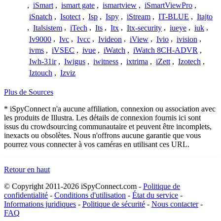
,
iSmart
,
ismart gate
,
ismartview
,
iSmartViewPro
,
iSnatch
,
Isotect
,
Isp
,
Ispy
,
iStream
,
IT-BLUE
,
Itajto
,
Italsistem
,
iTech
,
Its
,
Itx
,
Itx-security
,
iueye
,
iuk
,
Iv9000
,
Ivc
,
Ivcc
,
Ivideon
,
iView
,
Ivio
,
ivision
,
ivms
,
iVSEC
,
ivue
,
iWatch
,
iWatch 8CH-ADVR
,
Iwh-31ir
,
Iwigus
,
iwitness
,
ixtrima
,
iZett
,
Izotech
,
Iztouch
,
Izviz
Plus de Sources
* iSpyConnect n'a aucune affiliation, connexion ou association avec
les produits de Illustra. Les détails de connexion fournis ici sont
issus du crowdsourcing communautaire et peuvent être incomplets,
inexacts ou obsolètes. Nous n'offrons aucune garantie que vous
pourrez vous connecter à vos caméras en utilisant ces URL.
Retour en haut
© Copyright 2011-2026 iSpyConnect.com -
Politique de
confidentialité
-
Conditions d'utilisation
-
État du service
-
Informations juridiques
-
Politique de sécurité
-
Nous contacter
-
FAQ