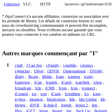
VLC
HTTP
Unknown
/ipcam/avc.cgi?audiostream=[
* iSpyConnect n'a aucune affiliation, connexion ou association avec
les produits de Illustra. Les détails de connexion fournis ici sont
issus du crowdsourcing communautaire et peuvent être incomplets,
inexacts ou obsolètes. Nous n'offrons aucune garantie que vous
pourrez vous connecter à vos caméras en utilisant ces URL.
Autres marques commençant par "I"
I
i ball
,
I Can See
,
i-Family
,
i-mobile
,
i-tronics
,
i-Watcher
,
I30vd
,
i3DVR
,
i3international
,
I591b6f
,
iBaby
,
Ibcam
,
iBrido
,
Icam
,
icamera
,
icami
,
Icamview
,
iCan
,
Icantek
,
iCatch
,
icatchtek
,
iclear
,
Icloudcam
,
Iclp
,
iCMS
,
Icom
,
Icon
,
iconnect
,
iControl
,
icp
,
icpe
,
iCraig
,
Icrealtime
,
Ics
,
icsee
,
icybox
,
ideanext
,
Identivision
,
Idis
,
Idis Global
,
Idt
,
Idview
,
iDVR
,
Ie-link-0
,
Iegeek
,
Iernut 2
,
Iets
,
Iflux
,
iGET
,
Igson
,
Iguard
,
iipc
,
Ijack Liu
,
Ikegami
,