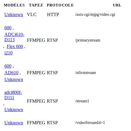
MODÈLES
TAPEZ
PROTOCOLE
URL
VLC
HTTP
Unknown
/axis-cgi/mjpg/video.cgi
600
,
ADCi610-
D113
FFMPEG
RTSP
/primarystream
,
Flex 600
,
i210
600
,
FFMPEG
RTSP
AD610
,
/ufirststream
Unknown
adci800f-
D111
FFMPEG
RTSP
/stream1
,
Unknown
FFMPEG
RTSP
Unknown
/videoStreamId=1