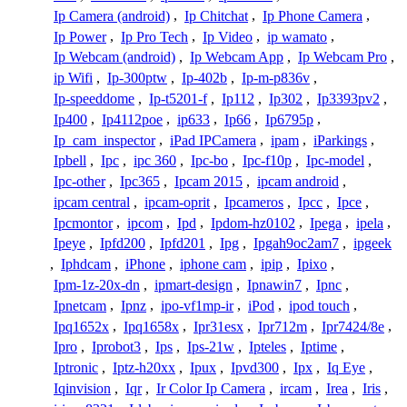
Ip Camera (android)
,
Ip Chitchat
,
Ip Phone Camera
,
Ip Power
,
Ip Pro Tech
,
Ip Video
,
ip wamato
,
Ip Webcam (android)
,
Ip Webcam App
,
Ip Webcam Pro
,
ip Wifi
,
Ip-300ptw
,
Ip-402b
,
Ip-m-p836v
,
Ip-speeddome
,
Ip-t5201-f
,
Ip112
,
Ip302
,
Ip3393pv2
,
Ip400
,
Ip4112poe
,
ip633
,
Ip66
,
Ip6795p
,
Ip_cam_inspector
,
iPad IPCamera
,
ipam
,
iParkings
,
Ipbell
,
Ipc
,
ipc 360
,
Ipc-bo
,
Ipc-f10p
,
Ipc-model
,
Ipc-other
,
Ipc365
,
Ipcam 2015
,
ipcam android
,
ipcam central
,
ipcam-oprit
,
Ipcameros
,
Ipcc
,
Ipce
,
Ipcmontor
,
ipcom
,
Ipd
,
Ipdom-hz0102
,
Ipega
,
ipela
,
Ipeye
,
Ipfd200
,
Ipfd201
,
Ipg
,
Ipgah9oc2am7
,
ipgeek
,
Iphdcam
,
iPhone
,
iphone cam
,
ipip
,
Ipixo
,
Ipm-1z-20x-dn
,
ipmart-design
,
Ipnawin7
,
Ipnc
,
Ipnetcam
,
Ipnz
,
ipo-vf1mp-ir
,
iPod
,
ipod touch
,
Ipq1652x
,
Ipq1658x
,
Ipr31esx
,
Ipr712m
,
Ipr7424/8e
,
Ipro
,
Iprobot3
,
Ips
,
Ips-21w
,
Ipteles
,
Iptime
,
Iptronic
,
Iptz-h20xx
,
Ipux
,
Ipvd300
,
Ipx
,
Iq Eye
,
Iqinvision
,
Iqr
,
Ir Color Ip Camera
,
ircam
,
Irea
,
Iris
,