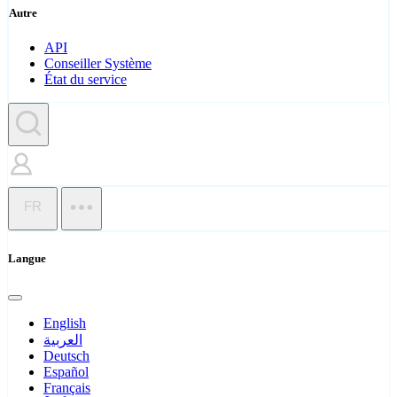
Autre
API
Conseiller Système
État du service
FR
Langue
English
العربية
Deutsch
Español
Français