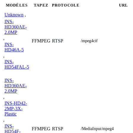
MODÈLES
TAPEZ
PROTOCOLE
URL
Unknown
,
INS-
HD360AE-
2.0MP
,
FFMPEG
RTSP
/mpeg4cif
INS-
HD46A-5
,
INS-
HD54FAL-5
INS-
HD360AE-
2.0MP
,
INS-HD42-
2MP-3X-
Plastic
,
INS-
FFMPEG
RTSP
/MediaInput/mpeg4
HD54F-