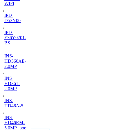
WIFI
,
IPD-
D53Y00
,
IPD-
E36Y0701-
BS
INS-
HD360AE-
2.0MP
,
INS-
HD361-
2.0MP
,
INS-
HD46A-5
,
INS-
HD46RM-
5.0MP+poe