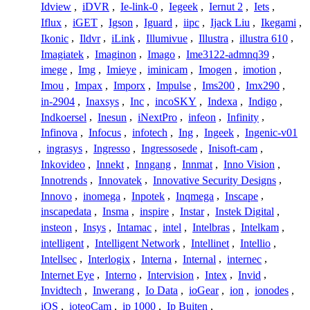
Idview
,
iDVR
,
Ie-link-0
,
Iegeek
,
Iernut 2
,
Iets
,
Iflux
,
iGET
,
Igson
,
Iguard
,
iipc
,
Ijack Liu
,
Ikegami
,
Ikonic
,
Ildvr
,
iLink
,
Illumivue
,
Illustra
,
illustra 610
,
Imagiatek
,
Imaginon
,
Imago
,
Ime3122-admnq39
,
imege
,
Img
,
Imieye
,
iminicam
,
Imogen
,
imotion
,
Imou
,
Impax
,
Imporx
,
Impulse
,
Ims200
,
Imx290
,
in-2904
,
Inaxsys
,
Inc
,
incoSKY
,
Indexa
,
Indigo
,
Indkoersel
,
Inesun
,
iNextPro
,
infeon
,
Infinity
,
Infinova
,
Infocus
,
infotech
,
Ing
,
Ingeek
,
Ingenic-v01
,
ingrasys
,
Ingresso
,
Ingressosede
,
Inisoft-cam
,
Inkovideo
,
Innekt
,
Inngang
,
Innmat
,
Inno Vision
,
Innotrends
,
Innovatek
,
Innovative Security Designs
,
Innovo
,
inomega
,
Inpotek
,
Inqmega
,
Inscape
,
inscapedata
,
Insma
,
inspire
,
Instar
,
Instek Digital
,
insteon
,
Insys
,
Intamac
,
intel
,
Intelbras
,
Intelkam
,
intelligent
,
Intelligent Network
,
Intellinet
,
Intellio
,
Intellsec
,
Interlogix
,
Interna
,
Internal
,
internec
,
Internet Eye
,
Interno
,
Intervision
,
Intex
,
Invid
,
Invidtech
,
Inwerang
,
Io Data
,
ioGear
,
ion
,
ionodes
,
iOS
,
ioteoCam
,
ip 1000
,
Ip Buiten
,