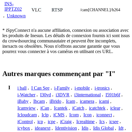
INS-
IPPTZ02
VLC
RTSP
/cam[CHANNEL]/h264
,
Unknown
* iSpyConnect n'a aucune affiliation, connexion ou association avec
les produits de Inesun. Les détails de connexion fournis ici sont issus
du crowdsourcing communautaire et peuvent être incomplets,
inexacts ou obsolètes. Nous n'offrons aucune garantie que vous
pourrez vous connecter à vos caméras en utilisant ces URL.
Autres marques commençant par "I"
I
i ball
,
I Can See
,
i-Family
,
i-mobile
,
i-tronics
,
i-Watcher
,
I30vd
,
i3DVR
,
i3international
,
I591b6f
,
iBaby
,
Ibcam
,
iBrido
,
Icam
,
icamera
,
icami
,
Icamview
,
iCan
,
Icantek
,
iCatch
,
icatchtek
,
iclear
,
Icloudcam
,
Iclp
,
iCMS
,
Icom
,
Icon
,
iconnect
,
iControl
,
icp
,
icpe
,
iCraig
,
Icrealtime
,
Ics
,
icsee
,
icybox
,
ideanext
,
Identivision
,
Idis
,
Idis Global
,
Idt
,