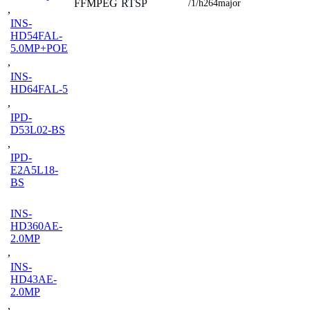
FFMPEG
RTSP
/1/h264major
,
INS-
HD54FAL-
5.0MP+POE
,
INS-
HD64FAL-5
,
IPD-
D53L02-BS
,
IPD-
E2A5L18-
BS
INS-
HD360AE-
2.0MP
,
INS-
HD43AE-
2.0MP
,