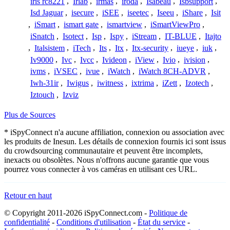
iris rc8221
,
Irlab
,
irmas
,
iroda
,
Isabeau
,
Isbsupport
,
Isd Jaguar
,
isecure
,
iSEE
,
iseetec
,
Iseeu
,
iShare
,
Isit
,
iSmart
,
ismart gate
,
ismartview
,
iSmartViewPro
,
iSnatch
,
Isotect
,
Isp
,
Ispy
,
iStream
,
IT-BLUE
,
Itajto
,
Italsistem
,
iTech
,
Its
,
Itx
,
Itx-security
,
iueye
,
iuk
,
Iv9000
,
Ivc
,
Ivcc
,
Ivideon
,
iView
,
Ivio
,
ivision
,
ivms
,
iVSEC
,
ivue
,
iWatch
,
iWatch 8CH-ADVR
,
Iwh-31ir
,
Iwigus
,
iwitness
,
ixtrima
,
iZett
,
Izotech
,
Iztouch
,
Izviz
Plus de Sources
* iSpyConnect n'a aucune affiliation, connexion ou association avec
les produits de Inesun. Les détails de connexion fournis ici sont issus
du crowdsourcing communautaire et peuvent être incomplets,
inexacts ou obsolètes. Nous n'offrons aucune garantie que vous
pourrez vous connecter à vos caméras en utilisant ces URL.
Retour en haut
© Copyright 2011-2026 iSpyConnect.com -
Politique de
confidentialité
-
Conditions d'utilisation
-
État du service
-