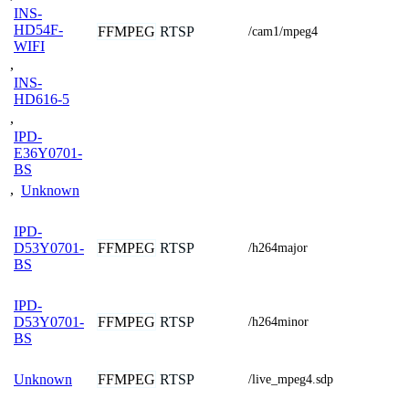
INS-
HD54F-
FFMPEG
RTSP
/cam1/mpeg4
WIFI
,
INS-
HD616-5
,
IPD-
E36Y0701-
BS
,
Unknown
IPD-
FFMPEG
RTSP
D53Y0701-
/h264major
BS
IPD-
FFMPEG
RTSP
D53Y0701-
/h264minor
BS
FFMPEG
RTSP
Unknown
/live_mpeg4.sdp