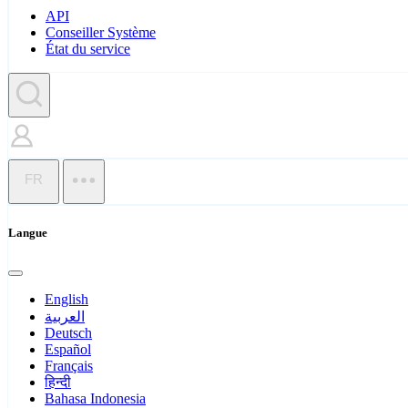
API
Conseiller Système
État du service
FR
Langue
English
العربية
Deutsch
Español
Français
हिन्दी
Bahasa Indonesia