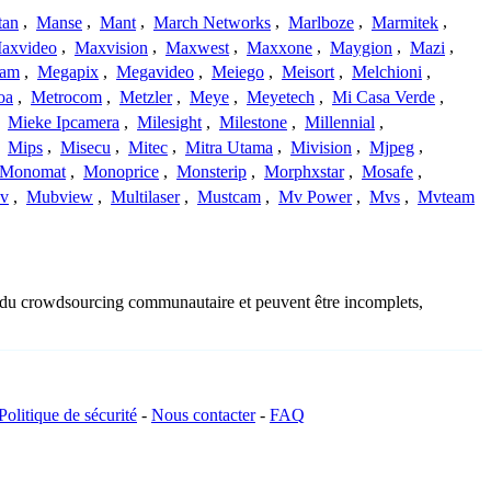
tan
,
Manse
,
Mant
,
March Networks
,
Marlboze
,
Marmitek
,
axvideo
,
Maxvision
,
Maxwest
,
Maxxone
,
Maygion
,
Mazi
,
cam
,
Megapix
,
Megavideo
,
Meiego
,
Meisort
,
Melchioni
,
oa
,
Metrocom
,
Metzler
,
Meye
,
Meyetech
,
Mi Casa Verde
,
,
Mieke Ipcamera
,
Milesight
,
Milestone
,
Millennial
,
,
Mips
,
Misecu
,
Mitec
,
Mitra Utama
,
Mivision
,
Mjpeg
,
Monomat
,
Monoprice
,
Monsterip
,
Morphxstar
,
Mosafe
,
v
,
Mubview
,
Multilaser
,
Mustcam
,
Mv Power
,
Mvs
,
Mvteam
us du crowdsourcing communautaire et peuvent être incomplets,
Politique de sécurité
-
Nous contacter
-
FAQ