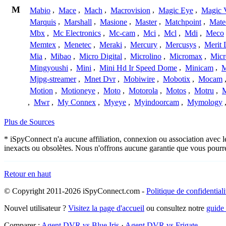
M
Mabio
,
Mace
,
Mach
,
Macrovision
,
Magic Eye
,
Magic V
Marquis
,
Marshall
,
Masione
,
Master
,
Matchpoint
,
Mat
Mbx
,
Mc Electronics
,
Mc-cam
,
Mci
,
Mcl
,
Mdi
,
Meco
Memtex
,
Menetec
,
Meraki
,
Mercury
,
Mercusys
,
Merit 
Mia
,
Mibao
,
Micro Digital
,
Microlino
,
Micromax
,
Micr
Mingyoushi
,
Mini
,
Mini Hd Ir Speed Dome
,
Minicam
,
M
Mjpg-streamer
,
Mnet Dvr
,
Mobiwire
,
Mobotix
,
Mocam
Motion
,
Motioneye
,
Moto
,
Motorola
,
Motos
,
Motru
,
,
Mwr
,
My Connex
,
Myeye
,
Myindoorcam
,
Mymology
Plus de Sources
* iSpyConnect n'a aucune affiliation, connexion ou association avec l
inexacts ou obsolètes. Nous n'offrons aucune garantie que vous pourr
Retour en haut
© Copyright 2011-2026 iSpyConnect.com -
Politique de confidentiali
Nouvel utilisateur ?
Visitez la page d'accueil
ou consultez notre
guide
Comparer :
Agent DVR vs Blue Iris
·
Agent DVR vs Frigate