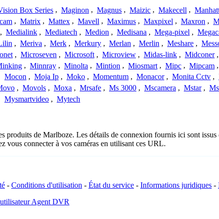
ision Box Series
,
Maginon
,
Magnus
,
Maizic
,
Makecell
,
Manhat
ecam
,
Matrix
,
Mattex
,
Mavell
,
Maximus
,
Maxpixel
,
Maxron
,
M
,
Medialink
,
Mediatech
,
Medion
,
Medisana
,
Mega-pixel
,
Mega
Lilin
,
Meriva
,
Merk
,
Merkury
,
Merlan
,
Merlin
,
Meshare
,
Mess
onet
,
Microseven
,
Microsoft
,
Microview
,
Midas-link
,
Midconer
inking
,
Minnray
,
Minolta
,
Mintion
,
Miosmart
,
Mipc
,
Mipcam
,
Mocon
,
Moja Ip
,
Moko
,
Momentum
,
Monacor
,
Monita Cctv
,
Movo
,
Movols
,
Moxa
,
Mrsafe
,
Ms 3000
,
Mscamera
,
Mstar
,
Ms
,
Mysmartvideo
,
Mytech
es produits de Marlboze. Les détails de connexion fournis ici sont iss
ez vous connecter à vos caméras en utilisant ces URL.
té
-
Conditions d'utilisation
-
État du service
-
Informations juridiques
-
 utilisateur Agent DVR