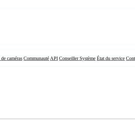
 de caméras
Communauté
API
Conseiller Système
État du service
Cont