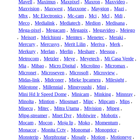
Mavell
,
Maximus
,
Maxpixel
,
Maxron
,
Maxvideo
,
Maxvision
,
Maxwest
,
Maxxone
,
Maygion
,
Mazi
,
Mbx
,
Mc Electronics
,
Mc-cam
,
Mci
,
Mcl
,
Mdi
,
Meco
,
Medialink
,
Mediatech
,
Medion
,
Medisana
,
Mega-pixel
,
Megacam
,
Megapix
,
Megavideo
,
Meiego
,
Meisort
,
Melchioni
,
Memtex
,
Menetec
,
Meraki
,
Mercury
,
Mercusys
,
Merit Lilin
,
Meriva
,
Merk
,
Merkury
,
Merlan
,
Merlin
,
Meshare
,
Messoa
,
Metrocom
,
Metzler
,
Meye
,
Meyetech
,
Mi Casa Verde
,
Mia
,
Mibao
,
Micro Digital
,
Microlino
,
Micromax
,
Micronet
,
Microseven
,
Microsoft
,
Microview
,
Midas-link
,
Midconer
,
Mieke Ipcamera
,
Milesight
,
Milestone
,
Millennial
,
Mingyoushi
,
Mini
,
Mini Hd Ir Speed Dome
,
Minicam
,
Minking
,
Minnray
,
Minolta
,
Mintion
,
Miosmart
,
Mipc
,
Mipcam
,
Mips
,
Misecu
,
Mitec
,
Mitra Utama
,
Mivision
,
Mjpeg
,
Mjpg-streamer
,
Mnet Dvr
,
Mobiwire
,
Mobotix
,
Mocam
,
Mocon
,
Moja Ip
,
Moko
,
Momentum
,
Monacor
,
Monita Cctv
,
Monomat
,
Monoprice
,
Monsterip
,
Morphxstar
,
Mosafe
,
Motion
,
Motioneye
,