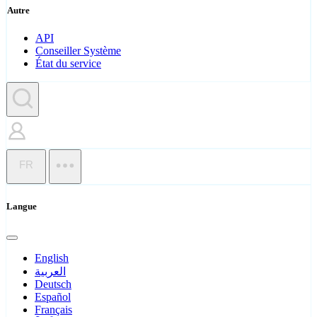
Autre
API
Conseiller Système
État du service
FR
Langue
English
العربية
Deutsch
Español
Français