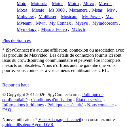
Moto
,
Motorola
,
Motos
,
Motru
,
Movo
,
Movols
,
Moxa
,
Mrsafe
,
Ms 3000
,
Mscamera
,
Mstar
,
Msv
,
Mubview
,
Multilaser
,
Mustcam
,
Mv Power
,
Mvs
,
Mvteam
,
Mwr
,
My Connex
,
Myeye
,
Myindoorcam
,
Mymology
,
Mysmartvideo
,
Mytech
Plus de Sources
* iSpyConnect n'a aucune affiliation, connexion ou association avec
les produits de Maxvideo. Les détails de connexion fournis ici sont
issus du crowdsourcing communautaire et peuvent être incomplets,
inexacts ou obsolètes. Nous n'offrons aucune garantie que vous
pourrez vous connecter à vos caméras en utilisant ces URL.
Retour en haut
© Copyright 2011-2026 iSpyConnect.com -
Politique de
confidentialité
-
Conditions d'utilisation
-
État du service
-
Informations juridiques
-
Politique de sécurité
-
Nous contacter
-
FAQ
Nouvel utilisateur ?
Visitez la page d'accueil
ou consultez notre
guide utilisateur Agent DVR