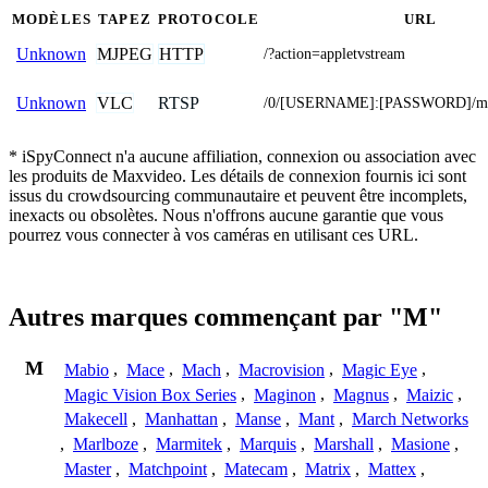
MODÈLES
TAPEZ
PROTOCOLE
URL
MJPEG
HTTP
Unknown
/?action=appletvstream
VLC
RTSP
Unknown
/0/[USERNAME]:[PASSWORD]/m
* iSpyConnect n'a aucune affiliation, connexion ou association avec
les produits de Maxvideo. Les détails de connexion fournis ici sont
issus du crowdsourcing communautaire et peuvent être incomplets,
inexacts ou obsolètes. Nous n'offrons aucune garantie que vous
pourrez vous connecter à vos caméras en utilisant ces URL.
Autres marques commençant par "M"
M
Mabio
,
Mace
,
Mach
,
Macrovision
,
Magic Eye
,
Magic Vision Box Series
,
Maginon
,
Magnus
,
Maizic
,
Makecell
,
Manhattan
,
Manse
,
Mant
,
March Networks
,
Marlboze
,
Marmitek
,
Marquis
,
Marshall
,
Masione
,
Master
,
Matchpoint
,
Matecam
,
Matrix
,
Mattex
,