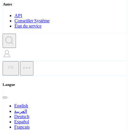
Autre
API
Conseiller Système
État du service
FR
Langue
English
العربية
Deutsch
Español
Français