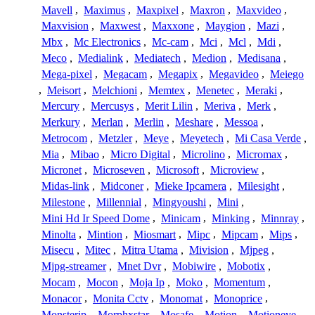
Mavell
,
Maximus
,
Maxpixel
,
Maxron
,
Maxvideo
,
Maxvision
,
Maxwest
,
Maxxone
,
Maygion
,
Mazi
,
Mbx
,
Mc Electronics
,
Mc-cam
,
Mci
,
Mcl
,
Mdi
,
Meco
,
Medialink
,
Mediatech
,
Medion
,
Medisana
,
Mega-pixel
,
Megacam
,
Megapix
,
Megavideo
,
Meiego
,
Meisort
,
Melchioni
,
Memtex
,
Menetec
,
Meraki
,
Mercury
,
Mercusys
,
Merit Lilin
,
Meriva
,
Merk
,
Merkury
,
Merlan
,
Merlin
,
Meshare
,
Messoa
,
Metrocom
,
Metzler
,
Meye
,
Meyetech
,
Mi Casa Verde
,
Mia
,
Mibao
,
Micro Digital
,
Microlino
,
Micromax
,
Micronet
,
Microseven
,
Microsoft
,
Microview
,
Midas-link
,
Midconer
,
Mieke Ipcamera
,
Milesight
,
Milestone
,
Millennial
,
Mingyoushi
,
Mini
,
Mini Hd Ir Speed Dome
,
Minicam
,
Minking
,
Minnray
,
Minolta
,
Mintion
,
Miosmart
,
Mipc
,
Mipcam
,
Mips
,
Misecu
,
Mitec
,
Mitra Utama
,
Mivision
,
Mjpeg
,
Mjpg-streamer
,
Mnet Dvr
,
Mobiwire
,
Mobotix
,
Mocam
,
Mocon
,
Moja Ip
,
Moko
,
Momentum
,
Monacor
,
Monita Cctv
,
Monomat
,
Monoprice
,
Monsterip
,
Morphxstar
,
Mosafe
,
Motion
,
Motioneye
,