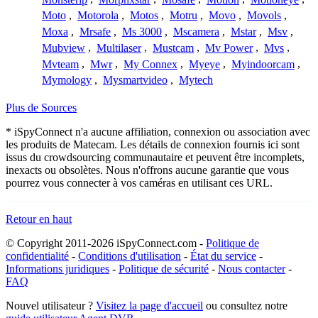
Moto
,
Motorola
,
Motos
,
Motru
,
Movo
,
Movols
,
Moxa
,
Mrsafe
,
Ms 3000
,
Mscamera
,
Mstar
,
Msv
,
Mubview
,
Multilaser
,
Mustcam
,
Mv Power
,
Mvs
,
Mvteam
,
Mwr
,
My Connex
,
Myeye
,
Myindoorcam
,
Mymology
,
Mysmartvideo
,
Mytech
Plus de Sources
* iSpyConnect n'a aucune affiliation, connexion ou association avec
les produits de Matecam. Les détails de connexion fournis ici sont
issus du crowdsourcing communautaire et peuvent être incomplets,
inexacts ou obsolètes. Nous n'offrons aucune garantie que vous
pourrez vous connecter à vos caméras en utilisant ces URL.
Retour en haut
© Copyright 2011-2026 iSpyConnect.com -
Politique de
confidentialité
-
Conditions d'utilisation
-
État du service
-
Informations juridiques
-
Politique de sécurité
-
Nous contacter
-
FAQ
Nouvel utilisateur ?
Visitez la page d'accueil
ou consultez notre