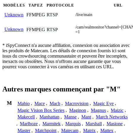
MODÈLES
TAPEZ
PROTOCOLE
URL
FFMPEG
RTSP
Unknown
/live/main
/cam/realmonitor?channel=[CH
Unknown
FFMPEG
RTSP
=1
* iSpyConnect n'a aucune affiliation, connexion ou association avec
les produits de Matecam. Les détails de connexion fournis ici sont
issus du crowdsourcing communautaire et peuvent être incomplets,
inexacts ou obsolètes. Nous n'offrons aucune garantie que vous
pourrez vous connecter à vos caméras en utilisant ces URL.
Autres marques commençant par "M"
M
Mabio
,
Mace
,
Mach
,
Macrovision
,
Magic Eye
,
Magic Vision Box Series
,
Maginon
,
Magnus
,
Maizic
,
Makecell
,
Manhattan
,
Manse
,
Mant
,
March Networks
,
Marlboze
,
Marmitek
,
Marquis
,
Marshall
,
Masione
,
Master
,
Matchpoint
,
Matecam
,
Matrix
,
Mattex
,