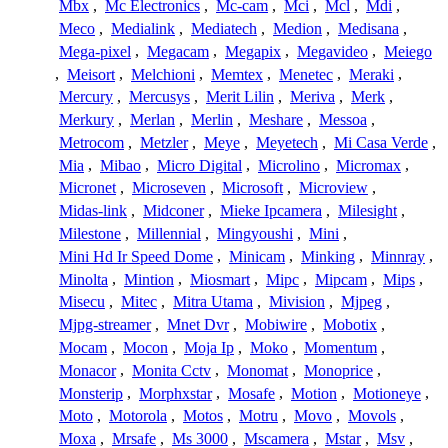
Mbx
,
Mc Electronics
,
Mc-cam
,
Mci
,
Mcl
,
Mdi
,
Meco
,
Medialink
,
Mediatech
,
Medion
,
Medisana
,
Mega-pixel
,
Megacam
,
Megapix
,
Megavideo
,
Meiego
,
Meisort
,
Melchioni
,
Memtex
,
Menetec
,
Meraki
,
Mercury
,
Mercusys
,
Merit Lilin
,
Meriva
,
Merk
,
Merkury
,
Merlan
,
Merlin
,
Meshare
,
Messoa
,
Metrocom
,
Metzler
,
Meye
,
Meyetech
,
Mi Casa Verde
,
Mia
,
Mibao
,
Micro Digital
,
Microlino
,
Micromax
,
Micronet
,
Microseven
,
Microsoft
,
Microview
,
Midas-link
,
Midconer
,
Mieke Ipcamera
,
Milesight
,
Milestone
,
Millennial
,
Mingyoushi
,
Mini
,
Mini Hd Ir Speed Dome
,
Minicam
,
Minking
,
Minnray
,
Minolta
,
Mintion
,
Miosmart
,
Mipc
,
Mipcam
,
Mips
,
Misecu
,
Mitec
,
Mitra Utama
,
Mivision
,
Mjpeg
,
Mjpg-streamer
,
Mnet Dvr
,
Mobiwire
,
Mobotix
,
Mocam
,
Mocon
,
Moja Ip
,
Moko
,
Momentum
,
Monacor
,
Monita Cctv
,
Monomat
,
Monoprice
,
Monsterip
,
Morphxstar
,
Mosafe
,
Motion
,
Motioneye
,
Moto
,
Motorola
,
Motos
,
Motru
,
Movo
,
Movols
,
Moxa
,
Mrsafe
,
Ms 3000
,
Mscamera
,
Mstar
,
Msv
,