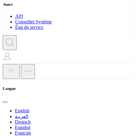
Autre
API
Conseiller Système
État du service
FR
Langue
English
العربية
Deutsch
Español
Français