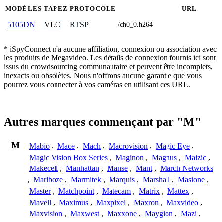
MODÈLES
TAPEZ
PROTOCOLE
URL
VLC
RTSP
5105DN
/ch0_0.h264
* iSpyConnect n'a aucune affiliation, connexion ou association avec
les produits de Megavideo. Les détails de connexion fournis ici sont
issus du crowdsourcing communautaire et peuvent être incomplets,
inexacts ou obsolètes. Nous n'offrons aucune garantie que vous
pourrez vous connecter à vos caméras en utilisant ces URL.
Autres marques commençant par "M"
M
Mabio
,
Mace
,
Mach
,
Macrovision
,
Magic Eye
,
Magic Vision Box Series
,
Maginon
,
Magnus
,
Maizic
,
Makecell
,
Manhattan
,
Manse
,
Mant
,
March Networks
,
Marlboze
,
Marmitek
,
Marquis
,
Marshall
,
Masione
,
Master
,
Matchpoint
,
Matecam
,
Matrix
,
Mattex
,
Mavell
,
Maximus
,
Maxpixel
,
Maxron
,
Maxvideo
,
Maxvision
,
Maxwest
,
Maxxone
,
Maygion
,
Mazi
,