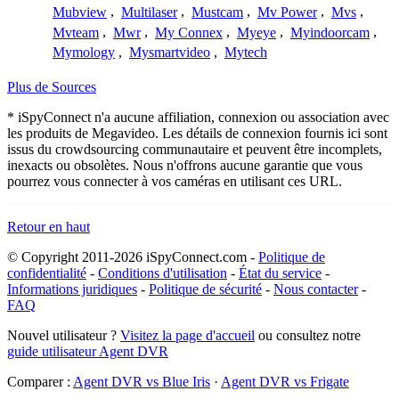
Mubview
,
Multilaser
,
Mustcam
,
Mv Power
,
Mvs
,
Mvteam
,
Mwr
,
My Connex
,
Myeye
,
Myindoorcam
,
Mymology
,
Mysmartvideo
,
Mytech
Plus de Sources
* iSpyConnect n'a aucune affiliation, connexion ou association avec
les produits de Megavideo. Les détails de connexion fournis ici sont
issus du crowdsourcing communautaire et peuvent être incomplets,
inexacts ou obsolètes. Nous n'offrons aucune garantie que vous
pourrez vous connecter à vos caméras en utilisant ces URL.
Retour en haut
© Copyright 2011-2026 iSpyConnect.com -
Politique de
confidentialité
-
Conditions d'utilisation
-
État du service
-
Informations juridiques
-
Politique de sécurité
-
Nous contacter
-
FAQ
Nouvel utilisateur ?
Visitez la page d'accueil
ou consultez notre
guide utilisateur Agent DVR
Comparer :
Agent DVR vs Blue Iris
·
Agent DVR vs Frigate