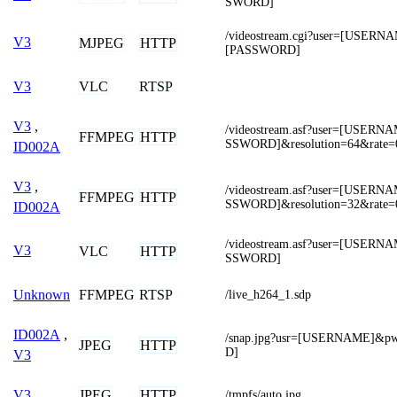
SWORD]
/videostream.cgi?user=[USERN
V3
MJPEG
HTTP
[PASSWORD]
VLC
RTSP
V3
V3
,
/videostream.asf?user=[USER
FFMPEG
HTTP
SSWORD]&resolution=64&rate=
ID002A
V3
,
/videostream.asf?user=[USER
FFMPEG
HTTP
SSWORD]&resolution=32&rate=
ID002A
/videostream.asf?user=[USER
V3
VLC
HTTP
SSWORD]
FFMPEG
RTSP
Unknown
/live_h264_1.sdp
ID002A
,
/snap.jpg?usr=[USERNAME]&
JPEG
HTTP
D]
V3
JPEG
HTTP
V3
/tmpfs/auto.jpg