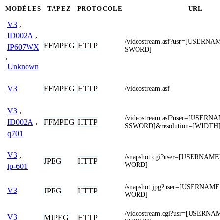
MODÈLES
TAPEZ
PROTOCOLE
URL
V3
,
ID002A
,
/videostream.asf?usr=[USERN
FFMPEG
HTTP
IP607WX
SWORD]
,
Unknown
FFMPEG
HTTP
V3
/videostream.asf
V3
,
/videostream.asf?user=[USER
FFMPEG
HTTP
ID002A
,
SSWORD]&resolution=[WIDTH
q701
V3
,
/snapshot.cgi?user=[USERNAM
JPEG
HTTP
WORD]
ip-601
/snapshot.jpg?user=[USERNAM
V3
JPEG
HTTP
WORD]
/videostream.cgi?usr=[USERN
V3
MJPEG
HTTP