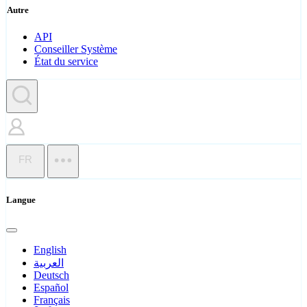
Autre
API
Conseiller Système
État du service
FR
Langue
English
العربية
Deutsch
Español
Français