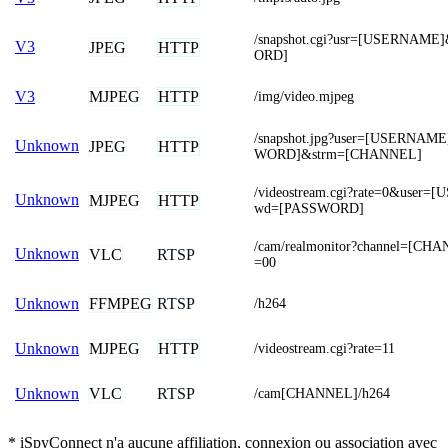
/snapshot.cgi?usr=[USERNAM
V3
JPEG
HTTP
ORD]
MJPEG
HTTP
V3
/img/video.mjpeg
/snapshot.jpg?user=[USERNAM
Unknown
JPEG
HTTP
WORD]&strm=[CHANNEL]
/videostream.cgi?rate=0&user
Unknown
MJPEG
HTTP
wd=[PASSWORD]
/cam/realmonitor?channel=[CH
Unknown
VLC
RTSP
=00
FFMPEG
RTSP
Unknown
/h264
MJPEG
HTTP
Unknown
/videostream.cgi?rate=11
VLC
RTSP
Unknown
/cam[CHANNEL]/h264
* iSpyConnect n'a aucune affiliation, connexion ou association avec