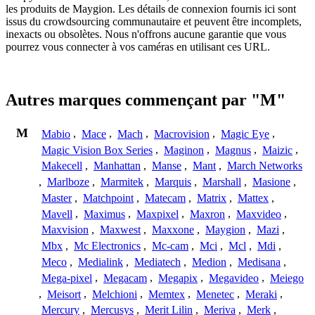
les produits de Maygion. Les détails de connexion fournis ici sont
issus du crowdsourcing communautaire et peuvent être incomplets,
inexacts ou obsolètes. Nous n'offrons aucune garantie que vous
pourrez vous connecter à vos caméras en utilisant ces URL.
Autres marques commençant par "M"
M
Mabio
,
Mace
,
Mach
,
Macrovision
,
Magic Eye
,
Magic Vision Box Series
,
Maginon
,
Magnus
,
Maizic
,
Makecell
,
Manhattan
,
Manse
,
Mant
,
March Networks
,
Marlboze
,
Marmitek
,
Marquis
,
Marshall
,
Masione
,
Master
,
Matchpoint
,
Matecam
,
Matrix
,
Mattex
,
Mavell
,
Maximus
,
Maxpixel
,
Maxron
,
Maxvideo
,
Maxvision
,
Maxwest
,
Maxxone
,
Maygion
,
Mazi
,
Mbx
,
Mc Electronics
,
Mc-cam
,
Mci
,
Mcl
,
Mdi
,
Meco
,
Medialink
,
Mediatech
,
Medion
,
Medisana
,
Mega-pixel
,
Megacam
,
Megapix
,
Megavideo
,
Meiego
,
Meisort
,
Melchioni
,
Memtex
,
Menetec
,
Meraki
,
Mercury
,
Mercusys
,
Merit Lilin
,
Meriva
,
Merk
,