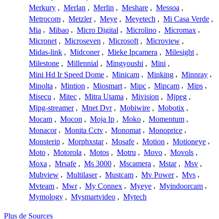
Merkury
,
Merlan
,
Merlin
,
Meshare
,
Messoa
,
Metrocom
,
Metzler
,
Meye
,
Meyetech
,
Mi Casa Verde
,
Mia
,
Mibao
,
Micro Digital
,
Microlino
,
Micromax
,
Micronet
,
Microseven
,
Microsoft
,
Microview
,
Midas-link
,
Midconer
,
Mieke Ipcamera
,
Milesight
,
Milestone
,
Millennial
,
Mingyoushi
,
Mini
,
Mini Hd Ir Speed Dome
,
Minicam
,
Minking
,
Minnray
,
Minolta
,
Mintion
,
Miosmart
,
Mipc
,
Mipcam
,
Mips
,
Misecu
,
Mitec
,
Mitra Utama
,
Mivision
,
Mjpeg
,
Mjpg-streamer
,
Mnet Dvr
,
Mobiwire
,
Mobotix
,
Mocam
,
Mocon
,
Moja Ip
,
Moko
,
Momentum
,
Monacor
,
Monita Cctv
,
Monomat
,
Monoprice
,
Monsterip
,
Morphxstar
,
Mosafe
,
Motion
,
Motioneye
,
Moto
,
Motorola
,
Motos
,
Motru
,
Movo
,
Movols
,
Moxa
,
Mrsafe
,
Ms 3000
,
Mscamera
,
Mstar
,
Msv
,
Mubview
,
Multilaser
,
Mustcam
,
Mv Power
,
Mvs
,
Mvteam
,
Mwr
,
My Connex
,
Myeye
,
Myindoorcam
,
Mymology
,
Mysmartvideo
,
Mytech
Plus de Sources