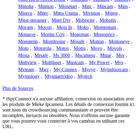
Minolta
,
Mintion
,
Miosmart
,
Mipc
,
Mipcam
,
Mips
,
Misecu
,
Mitec
,
Mitra Utama
,
Mivision
,
Mjpeg
,
Mjpg-streamer
,
Mnet Dvr
,
Mobiwire
,
Mobotix
,
Mocam
,
Mocon
,
Moja Ip
,
Moko
,
Momentum
,
Monacor
,
Monita Cctv
,
Monomat
,
Monoprice
,
Monsterip
,
Morphxstar
,
Mosafe
,
Motion
,
Motioneye
,
Moto
,
Motorola
,
Motos
,
Motru
,
Movo
,
Movols
,
Moxa
,
Mrsafe
,
Ms 3000
,
Mscamera
,
Mstar
,
Msv
,
Mubview
,
Multilaser
,
Mustcam
,
Mv Power
,
Mvs
,
Mvteam
,
Mwr
,
My Connex
,
Myeye
,
Myindoorcam
,
Mymology
,
Mysmartvideo
,
Mytech
Plus de Sources
* iSpyConnect n'a aucune affiliation, connexion ou association avec
les produits de Mieke Ipcamera. Les détails de connexion fournis ici
sont issus du crowdsourcing communautaire et peuvent être
incomplets, inexacts ou obsolètes. Nous n'offrons aucune garantie
que vous pourrez vous connecter à vos caméras en utilisant ces
URL.