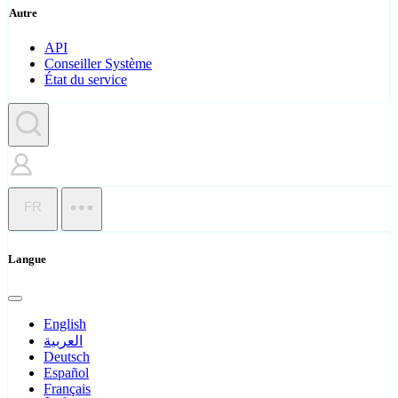
Autre
API
Conseiller Système
État du service
FR
Langue
English
العربية
Deutsch
Español
Français