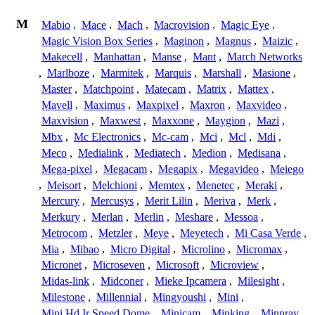
M
Mabio
,
Mace
,
Mach
,
Macrovision
,
Magic Eye
,
Magic Vision Box Series
,
Maginon
,
Magnus
,
Maizic
,
Makecell
,
Manhattan
,
Manse
,
Mant
,
March Networks
,
Marlboze
,
Marmitek
,
Marquis
,
Marshall
,
Masione
,
Master
,
Matchpoint
,
Matecam
,
Matrix
,
Mattex
,
Mavell
,
Maximus
,
Maxpixel
,
Maxron
,
Maxvideo
,
Maxvision
,
Maxwest
,
Maxxone
,
Maygion
,
Mazi
,
Mbx
,
Mc Electronics
,
Mc-cam
,
Mci
,
Mcl
,
Mdi
,
Meco
,
Medialink
,
Mediatech
,
Medion
,
Medisana
,
Mega-pixel
,
Megacam
,
Megapix
,
Megavideo
,
Meiego
,
Meisort
,
Melchioni
,
Memtex
,
Menetec
,
Meraki
,
Mercury
,
Mercusys
,
Merit Lilin
,
Meriva
,
Merk
,
Merkury
,
Merlan
,
Merlin
,
Meshare
,
Messoa
,
Metrocom
,
Metzler
,
Meye
,
Meyetech
,
Mi Casa Verde
,
Mia
,
Mibao
,
Micro Digital
,
Microlino
,
Micromax
,
Micronet
,
Microseven
,
Microsoft
,
Microview
,
Midas-link
,
Midconer
,
Mieke Ipcamera
,
Milesight
,
Milestone
,
Millennial
,
Mingyoushi
,
Mini
,
Mini Hd Ir Speed Dome
,
Minicam
,
Minking
,
Minnray
,