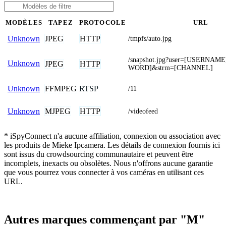
MODÈLES
TAPEZ
PROTOCOLE
URL
JPEG
HTTP
Unknown
/tmpfs/auto.jpg
/snapshot.jpg?user=[USERNAM
Unknown
JPEG
HTTP
WORD]&strm=[CHANNEL]
FFMPEG
RTSP
Unknown
/11
MJPEG
HTTP
Unknown
/videofeed
* iSpyConnect n'a aucune affiliation, connexion ou association avec
les produits de Mieke Ipcamera. Les détails de connexion fournis ici
sont issus du crowdsourcing communautaire et peuvent être
incomplets, inexacts ou obsolètes. Nous n'offrons aucune garantie
que vous pourrez vous connecter à vos caméras en utilisant ces
URL.
Autres marques commençant par "M"