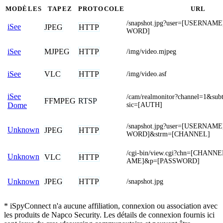
MODÈLES
TAPEZ
PROTOCOLE
URL
/snapshot.jpg?user=[USERNAM
iSee
JPEG
HTTP
WORD]
MJPEG
HTTP
iSee
/img/video.mjpeg
VLC
HTTP
iSee
/img/video.asf
iSee
/cam/realmonitor?channel=1&su
FFMPEG
RTSP
sic=[AUTH]
Dome
/snapshot.jpg?user=[USERNAM
Unknown
JPEG
HTTP
WORD]&strm=[CHANNEL]
/cgi-bin/view.cgi?chn=[CHAN
Unknown
VLC
HTTP
AME]&p=[PASSWORD]
JPEG
HTTP
Unknown
/snapshot.jpg
* iSpyConnect n'a aucune affiliation, connexion ou association avec
les produits de Napco Security. Les détails de connexion fournis ici