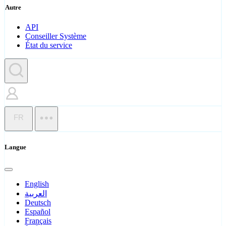
Autre
API
Conseiller Système
État du service
FR
Langue
English
العربية
Deutsch
Español
Français