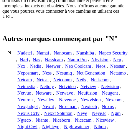
sont issus du crowdsourcing communautaire et peuvent être
incomplets, inexacts ou obsolètes. Nous n'offrons aucune garantie
que vous pourrez vous connecter à vos caméras en utilisant ces
URL.
Autres marques commençant par "N"
N
Nadatel
,
Namai
,
Nanocam
,
Nanshiba
,
Napco Security
,
Nari
,
Nas
,
Nassicam
,
Naum Pro
,
Nbvision
,
Ncp
,
Ncx
,
Nedis
,
Neewer
,
Neo Coolcam
,
Neos
,
Neostar
,
Neposmart
,
Ness
,
Nesuniq
,
Net Generation
,
Netatmo
,
Netcam
,
Netcat
,
Netcomm
,
Netis
,
Netiscom
,
Netmedia
,
Nettoly
,
Netvideo
,
Netview
,
Netvision
,
Netvue
,
Netware
,
Netwave
,
Neufusion
,
Neugent
,
Neutron
,
Nevalley
,
Nevenoe
,
Newvision
,
Nexcom
,
Nexgadget
,
Nexht
,
Nexsmart
,
Nextech
,
Nexus
,
Nexus Cctv
,
Nexxt Solution
,
Neye
,
Neye3c
,
Ngm
,
Ngteco
,
Niante
,
Niceborn
,
Nicecam
,
Niceview
,
Night Owl
,
Nighteye
,
Nightwatcher
,
Nihon
,