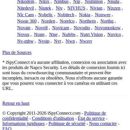
Nikodem
,
Nilox
,
Nimbus
,
Nip
,
Nishimon
,
Nisuta
,
Nitedevil
,
Niutek
,
Niv
,
NIVHUS
,
Nivian
,
Nixzen
,
Nlc Cam
,
Nobelic
,
Nobitech
,
Nokia
,
Nonwee
,
Nooie 360
,
Norden
,
Norelco
,
Northern
,
Northq
,
Novate
,
Novell
,
Novicam
,
Novodio
,
Novomoskow
,
Novus
,
Nram
,
Ntse
,
Nufebs
,
Nutri Vision
,
Nuvico
,
Nv-mbw
,
Nvsip
,
Nvt
,
Nwp
,
Nwsvr
Plus de Sources
* iSpyConnect n'a aucune affiliation, connexion ou association avec
les produits de Napco Security. Les détails de connexion fournis ici
sont issus du crowdsourcing communautaire et peuvent être
incomplets, inexacts ou obsolètes. Nous n'offrons aucune garantie
que vous pourrez vous connecter à vos caméras en utilisant ces
URL.
Retour en haut
© Copyright 2011-2026 iSpyConnect.com -
Politique de
confidentialité
-
Conditions d'utilisation
-
État du service
-
Informations juridiques
-
Politique de sécurité
-
Nous contacter
-
FAQ