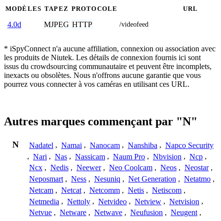
MODÈLES
TAPEZ
PROTOCOLE
URL
MJPEG
HTTP
4.0d
/videofeed
* iSpyConnect n'a aucune affiliation, connexion ou association avec
les produits de Niutek. Les détails de connexion fournis ici sont
issus du crowdsourcing communautaire et peuvent être incomplets,
inexacts ou obsolètes. Nous n'offrons aucune garantie que vous
pourrez vous connecter à vos caméras en utilisant ces URL.
Autres marques commençant par "N"
N
Nadatel
,
Namai
,
Nanocam
,
Nanshiba
,
Napco Security
,
Nari
,
Nas
,
Nassicam
,
Naum Pro
,
Nbvision
,
Ncp
,
Ncx
,
Nedis
,
Neewer
,
Neo Coolcam
,
Neos
,
Neostar
,
Neposmart
,
Ness
,
Nesuniq
,
Net Generation
,
Netatmo
,
Netcam
,
Netcat
,
Netcomm
,
Netis
,
Netiscom
,
Netmedia
,
Nettoly
,
Netvideo
,
Netview
,
Netvision
,
Netvue
,
Netware
,
Netwave
,
Neufusion
,
Neugent
,