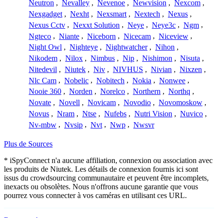
Neutron
,
Nevalley
,
Nevenoe
,
Newvision
,
Nexcom
,
Nexgadget
,
Nexht
,
Nexsmart
,
Nextech
,
Nexus
,
Nexus Cctv
,
Nexxt Solution
,
Neye
,
Neye3c
,
Ngm
,
Ngteco
,
Niante
,
Niceborn
,
Nicecam
,
Niceview
,
Night Owl
,
Nighteye
,
Nightwatcher
,
Nihon
,
Nikodem
,
Nilox
,
Nimbus
,
Nip
,
Nishimon
,
Nisuta
,
Nitedevil
,
Niutek
,
Niv
,
NIVHUS
,
Nivian
,
Nixzen
,
Nlc Cam
,
Nobelic
,
Nobitech
,
Nokia
,
Nonwee
,
Nooie 360
,
Norden
,
Norelco
,
Northern
,
Northq
,
Novate
,
Novell
,
Novicam
,
Novodio
,
Novomoskow
,
Novus
,
Nram
,
Ntse
,
Nufebs
,
Nutri Vision
,
Nuvico
,
Nv-mbw
,
Nvsip
,
Nvt
,
Nwp
,
Nwsvr
Plus de Sources
* iSpyConnect n'a aucune affiliation, connexion ou association avec
les produits de Niutek. Les détails de connexion fournis ici sont
issus du crowdsourcing communautaire et peuvent être incomplets,
inexacts ou obsolètes. Nous n'offrons aucune garantie que vous
pourrez vous connecter à vos caméras en utilisant ces URL.