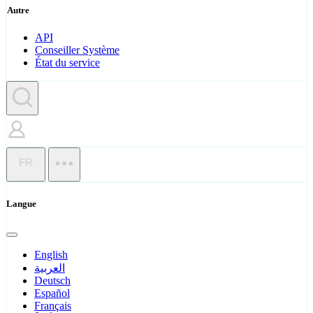
Autre
API
Conseiller Système
État du service
FR
Langue
English
العربية
Deutsch
Español
Français