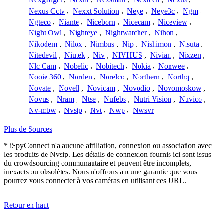
Nexus Cctv
,
Nexxt Solution
,
Neye
,
Neye3c
,
Ngm
,
Ngteco
,
Niante
,
Niceborn
,
Nicecam
,
Niceview
,
Night Owl
,
Nighteye
,
Nightwatcher
,
Nihon
,
Nikodem
,
Nilox
,
Nimbus
,
Nip
,
Nishimon
,
Nisuta
,
Nitedevil
,
Niutek
,
Niv
,
NIVHUS
,
Nivian
,
Nixzen
,
Nlc Cam
,
Nobelic
,
Nobitech
,
Nokia
,
Nonwee
,
Nooie 360
,
Norden
,
Norelco
,
Northern
,
Northq
,
Novate
,
Novell
,
Novicam
,
Novodio
,
Novomoskow
,
Novus
,
Nram
,
Ntse
,
Nufebs
,
Nutri Vision
,
Nuvico
,
Nv-mbw
,
Nvsip
,
Nvt
,
Nwp
,
Nwsvr
Plus de Sources
* iSpyConnect n'a aucune affiliation, connexion ou association avec
les produits de Nvsip. Les détails de connexion fournis ici sont issus
du crowdsourcing communautaire et peuvent être incomplets,
inexacts ou obsolètes. Nous n'offrons aucune garantie que vous
pourrez vous connecter à vos caméras en utilisant ces URL.
Retour en haut