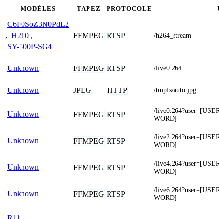
MODÈLES
TAPEZ
PROTOCOLE
C6F0SoZ3N0PdL2
FFMPEG
RTSP
,
H210
,
/h264_stream
SY-500P-SG4
FFMPEG
RTSP
Unknown
/live0.264
JPEG
HTTP
Unknown
/tmpfs/auto.jpg
/live0.264?user=[U
Unknown
FFMPEG
RTSP
WORD]
/live2.264?user=[U
Unknown
FFMPEG
RTSP
WORD]
/live4.264?user=[U
Unknown
FFMPEG
RTSP
WORD]
/live6.264?user=[U
Unknown
FFMPEG
RTSP
WORD]
R11
,