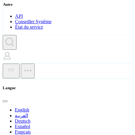
Autre
API
Conseiller Système
État du service
FR
Langue
English
العربية
Deutsch
Español
Français