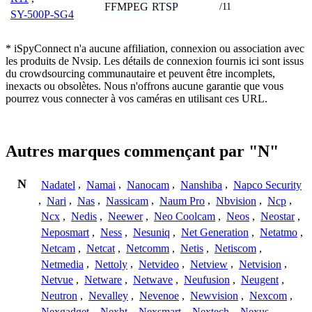
FFMPEG
RTSP
/11
SY-500P-SG4
* iSpyConnect n'a aucune affiliation, connexion ou association avec
les produits de Nvsip. Les détails de connexion fournis ici sont issus
du crowdsourcing communautaire et peuvent être incomplets,
inexacts ou obsolètes. Nous n'offrons aucune garantie que vous
pourrez vous connecter à vos caméras en utilisant ces URL.
Autres marques commençant par "N"
N
Nadatel
,
Namai
,
Nanocam
,
Nanshiba
,
Napco Security
,
Nari
,
Nas
,
Nassicam
,
Naum Pro
,
Nbvision
,
Ncp
,
Ncx
,
Nedis
,
Neewer
,
Neo Coolcam
,
Neos
,
Neostar
,
Neposmart
,
Ness
,
Nesuniq
,
Net Generation
,
Netatmo
,
Netcam
,
Netcat
,
Netcomm
,
Netis
,
Netiscom
,
Netmedia
,
Nettoly
,
Netvideo
,
Netview
,
Netvision
,
Netvue
,
Netware
,
Netwave
,
Neufusion
,
Neugent
,
Neutron
,
Nevalley
,
Nevenoe
,
Newvision
,
Nexcom
,
Nexgadget
,
Nexht
,
Nexsmart
,
Nextech
,
Nexus
,