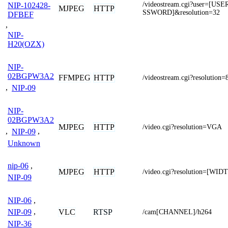
/videostream.cgi?user=[
NIP-102428-
MJPEG
HTTP
SSWORD]&resolution=32
DFBEF
,
NIP-
H20(OZX)
NIP-
02BGPW3A2
FFMPEG
HTTP
/videostream.cgi?resolution
,
NIP-09
NIP-
02BGPW3A2
MJPEG
HTTP
/video.cgi?resolution=VGA
,
NIP-09
,
Unknown
nip-06
,
MJPEG
HTTP
/video.cgi?resolution=[WI
NIP-09
NIP-06
,
VLC
RTSP
NIP-09
,
/cam[CHANNEL]/h264
NIP-36