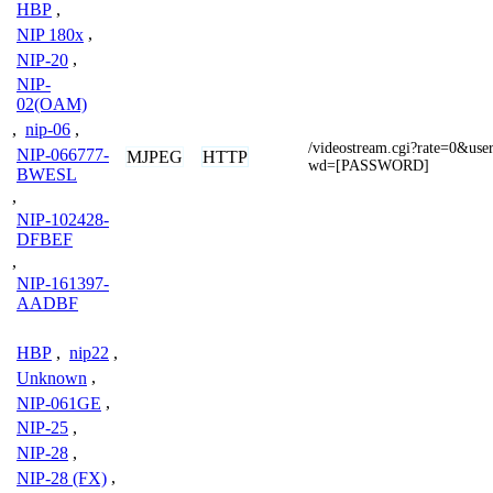
HBP
,
NIP 180x
,
NIP-20
,
NIP-
02(OAM)
,
nip-06
,
/videostream.cgi?rate=0&
NIP-066777-
MJPEG
HTTP
wd=[PASSWORD]
BWESL
,
NIP-102428-
DFBEF
,
NIP-161397-
AADBF
HBP
,
nip22
,
Unknown
,
NIP-061GE
,
NIP-25
,
NIP-28
,
NIP-28 (FX)
,