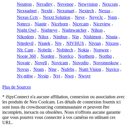
Neutron
,
Nevalley
,
Nevenoe
,
Newvision
,
Nexcom
,
Nexgadget
,
Nexht
,
Nexsmart
,
Nextech
,
Nexus
,
Nexus Cctv
,
Nexxt Solution
,
Neye
,
Neye3c
,
Ngm
,
Ngteco
,
Niante
,
Niceborn
,
Nicecam
,
Niceview
,
Night Owl
,
Nighteye
,
Nightwatcher
,
Nihon
,
Nikodem
,
Nilox
,
Nimbus
,
Nip
,
Nishimon
,
Nisuta
,
Nitedevil
,
Niutek
,
Niv
,
NIVHUS
,
Nivian
,
Nixzen
,
Nlc Cam
,
Nobelic
,
Nobitech
,
Nokia
,
Nonwee
,
Nooie 360
,
Norden
,
Norelco
,
Northern
,
Northq
,
Novate
,
Novell
,
Novicam
,
Novodio
,
Novomoskow
,
Novus
,
Nram
,
Ntse
,
Nufebs
,
Nutri Vision
,
Nuvico
,
Nv-mbw
,
Nvsip
,
Nvt
,
Nwp
,
Nwsvr
Plus de Sources
* iSpyConnect n'a aucune affiliation, connexion ou association avec
les produits de Neo Coolcam. Les détails de connexion fournis ici
sont issus du crowdsourcing communautaire et peuvent être
incomplets, inexacts ou obsolètes. Nous n'offrons aucune garantie
que vous pourrez vous connecter à vos caméras en utilisant ces
URL.