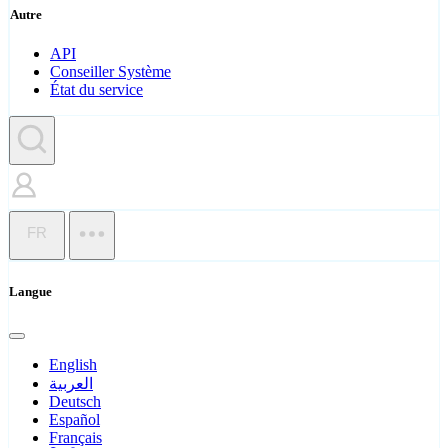
Autre
API
Conseiller Système
État du service
FR
Langue
English
العربية
Deutsch
Español
Français