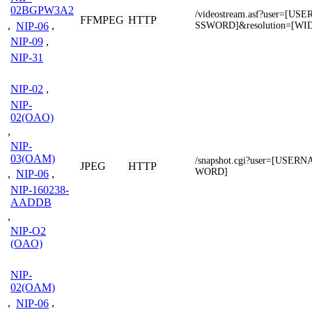
02BGPW3A2
/videostream.asf?user=[
FFMPEG
HTTP
,
NIP-06
,
SSWORD]&resolution=[WI
NIP-09
,
NIP-31
NIP-02
,
NIP-
02(OAO)
,
NIP-
03(OAM)
/snapshot.cgi?user=[USE
JPEG
HTTP
WORD]
,
NIP-06
,
NIP-160238-
AADDB
,
NIP-O2
(OAO)
NIP-
02(OAM)
,
NIP-06
,