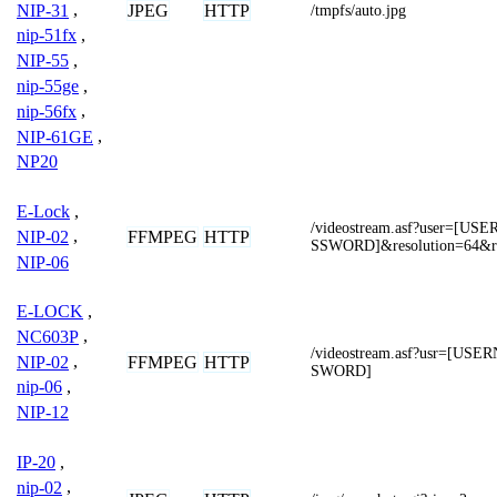
JPEG
HTTP
NIP-31
,
/tmpfs/auto.jpg
nip-51fx
,
NIP-55
,
nip-55ge
,
nip-56fx
,
NIP-61GE
,
NP20
E-Lock
,
/videostream.asf?user=[
FFMPEG
HTTP
NIP-02
,
SSWORD]&resolution=64&r
NIP-06
E-LOCK
,
NC603P
,
/videostream.asf?usr=[U
NIP-02
,
FFMPEG
HTTP
SWORD]
nip-06
,
NIP-12
IP-20
,
nip-02
,