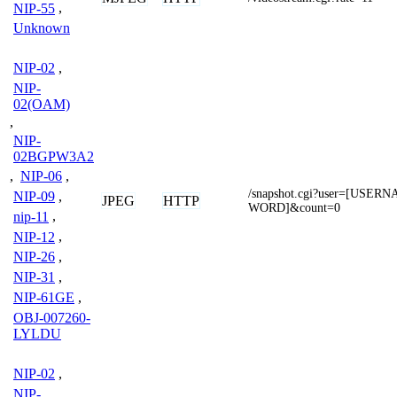
NIP-55
,
Unknown
NIP-02
,
NIP-
02(OAM)
,
NIP-
02BGPW3A2
,
NIP-06
,
/snapshot.cgi?user=[USE
NIP-09
,
JPEG
HTTP
WORD]&count=0
nip-11
,
NIP-12
,
NIP-26
,
NIP-31
,
NIP-61GE
,
OBJ-007260-
LYLDU
NIP-02
,
NIP-