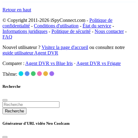
Retour en haut
© Copyright 2011-2026 iSpyConnect.com -
Politique de
confidentialité
-
Conditions d'utilisation
-
État du service
-
Informations juridiques
-
Politique de sécurité
-
Nous contacter
-
FAQ
Nouvel utilisateur ?
Visitez la page d'accueil
ou consultez notre
guide utilisateur Agent DVR
Comparer :
Agent DVR vs Blue Iris
·
Agent DVR vs Frigate
Thème:
Recherche
Recherche
Générateur d'URL vidéo Neo Coolcam