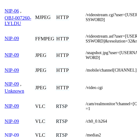
NIP-06
,
/videostream.cgi?user=[
MJPEG
HTTP
OBJ-007260-
SSWORD]
LYLDU
/videostream.asf?user=[
NIP-09
FFMPEG
HTTP
SSWORD]&resolution=32&r
/snapshot.jpg?user=[USE
NIP-09
JPEG
HTTP
WORD]
JPEG
HTTP
NIP-09
/mobile/channel[CHANNEL]
NIP-09
,
JPEG
HTTP
/video.cgi
Unknown
/cam/realmonitor?channel
NIP-09
VLC
RTSP
=1
VLC
RTSP
NIP-09
/ch0_0.h264
VLC
RTSP
NIP-09
/medias2