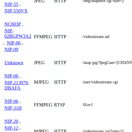
JPEG
HTTP
/img/snapshot.cgi?size=2
NIP-55
,
NIP-550VX
NC603P
,
NIP-
02BGPW3A2
FFMPEG
HTTP
/videostream.asf
,
NIP-06
,
NIP-09
JPEG
HTTP
Unknown
/snap.jpg?JpegCam=[CHAN
NIP-06
,
MJPEG
HTTP
/user/videostream.cgi
NIP-213979-
DBAFA
NIP-06
,
FFMPEG
RTSP
/0/av1
NIP-31H
NIP-20
,
NIP-12
,
MJPEG
HTTP
/videostream.cgi?rate=11