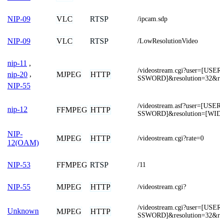
VLC
RTSP
NIP-09
/ipcam.sdp
VLC
RTSP
NIP-09
/LowResolutionVideo
nip-11
,
/videostream.cgi?user=[
MJPEG
HTTP
nip-20
,
SSWORD]&resolution=32&r
NIP-55
/videostream.asf?user=[
nip-12
FFMPEG
HTTP
SSWORD]&resolution=[WI
NIP-
MJPEG
HTTP
/videostream.cgi?rate=0
12(OAM)
FFMPEG
RTSP
NIP-53
/11
MJPEG
HTTP
NIP-55
/videostream.cgi?
/videostream.cgi?user=[
Unknown
MJPEG
HTTP
SSWORD]&resolution=32&r