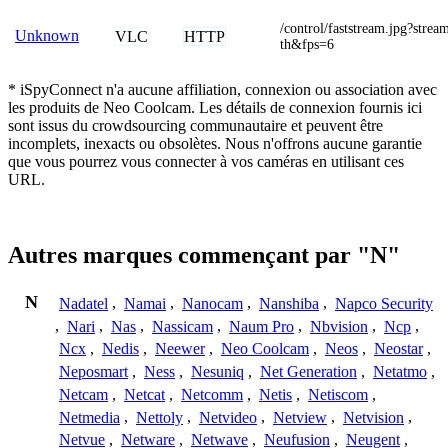
/control/faststream.jpg?st
Unknown
VLC
HTTP
th&fps=6
* iSpyConnect n'a aucune affiliation, connexion ou association avec
les produits de Neo Coolcam. Les détails de connexion fournis ici
sont issus du crowdsourcing communautaire et peuvent être
incomplets, inexacts ou obsolètes. Nous n'offrons aucune garantie
que vous pourrez vous connecter à vos caméras en utilisant ces
URL.
Autres marques commençant par "N"
N
Nadatel
,
Namai
,
Nanocam
,
Nanshiba
,
Napco Security
,
Nari
,
Nas
,
Nassicam
,
Naum Pro
,
Nbvision
,
Ncp
,
Ncx
,
Nedis
,
Neewer
,
Neo Coolcam
,
Neos
,
Neostar
,
Neposmart
,
Ness
,
Nesuniq
,
Net Generation
,
Netatmo
,
Netcam
,
Netcat
,
Netcomm
,
Netis
,
Netiscom
,
Netmedia
,
Nettoly
,
Netvideo
,
Netview
,
Netvision
,
Netvue
,
Netware
,
Netwave
,
Neufusion
,
Neugent
,