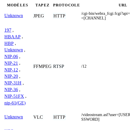
MODÈLES
TAPEZ
PROTOCOLE
URL
/cgi-bin/webra_fcgi.fcgi?ap
Unknown
JPEG
HTTP
=[CHANNEL]
197
,
HBAAP
,
HBP
,
Unknown
,
NIP-06
,
NIP-21
,
FFMPEG
RTSP
/12
NIP-12
,
NIP-20
,
NIP-31H
,
NIP-36
,
NIP-51FX
,
nip-61(GE)
/videostream.asf?user=[
Unknown
VLC
HTTP
SSWORD]