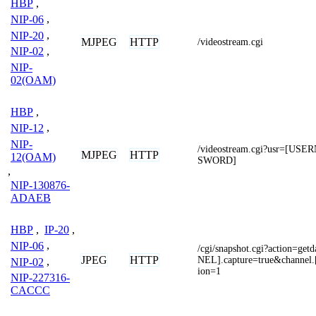
HBP
,
NIP-06
,
NIP-20
,
MJPEG
HTTP
/videostream.cgi
NIP-02
,
NIP-
02(OAM)
HBP
,
NIP-12
,
NIP-
/videostream.cgi?usr=[U
MJPEG
HTTP
12(OAM)
SWORD]
,
NIP-130876-
ADAEB
HBP
,
IP-20
,
NIP-06
,
/cgi/snapshot.cgi?action=ge
JPEG
HTTP
NEL].capture=true&channel
NIP-02
,
ion=1
NIP-227316-
CACCC