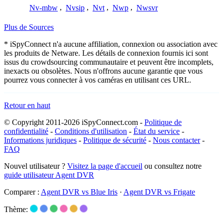
Nv-mbw
,
Nvsip
,
Nvt
,
Nwp
,
Nwsvr
Plus de Sources
* iSpyConnect n'a aucune affiliation, connexion ou association avec
les produits de Netware. Les détails de connexion fournis ici sont
issus du crowdsourcing communautaire et peuvent être incomplets,
inexacts ou obsolètes. Nous n'offrons aucune garantie que vous
pourrez vous connecter à vos caméras en utilisant ces URL.
Retour en haut
© Copyright 2011-2026 iSpyConnect.com -
Politique de
confidentialité
-
Conditions d'utilisation
-
État du service
-
Informations juridiques
-
Politique de sécurité
-
Nous contacter
-
FAQ
Nouvel utilisateur ?
Visitez la page d'accueil
ou consultez notre
guide utilisateur Agent DVR
Comparer :
Agent DVR vs Blue Iris
·
Agent DVR vs Frigate
Thème: