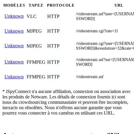
MODÈLES
TAPEZ
PROTOCOLE
URL
/videostream.asf?user=[USER
Unknown
VLC
HTTP
SSWORD]
MJPEG
HTTP
Unknown
/videostream.cgi?rate=11
/videostream.cgi?user=[USER
Unknown
MJPEG
HTTP
SSWORD]&resolution=32&rate=
/videostream.asf?usr=[USERN
Unknown
FFMPEG
HTTP
SWORD]
FFMPEG
HTTP
Unknown
/videostream.asf
* iSpyConnect n'a aucune affiliation, connexion ou association avec
les produits de Netware. Les détails de connexion fournis ici sont
issus du crowdsourcing communautaire et peuvent être incomplets,
inexacts ou obsolètes. Nous n'offrons aucune garantie que vous
pourrez vous connecter à vos caméras en utilisant ces URL.