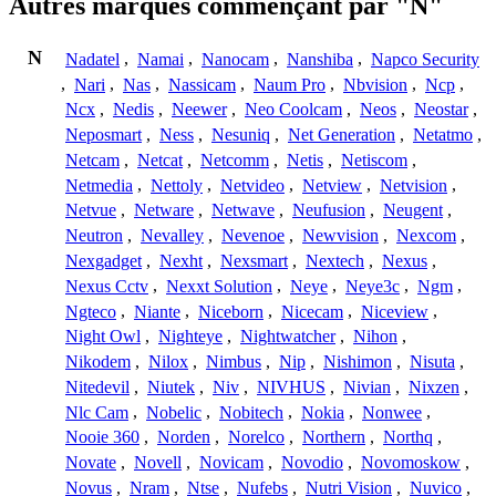
Autres marques commençant par "N"
N
Nadatel
,
Namai
,
Nanocam
,
Nanshiba
,
Napco Security
,
Nari
,
Nas
,
Nassicam
,
Naum Pro
,
Nbvision
,
Ncp
,
Ncx
,
Nedis
,
Neewer
,
Neo Coolcam
,
Neos
,
Neostar
,
Neposmart
,
Ness
,
Nesuniq
,
Net Generation
,
Netatmo
,
Netcam
,
Netcat
,
Netcomm
,
Netis
,
Netiscom
,
Netmedia
,
Nettoly
,
Netvideo
,
Netview
,
Netvision
,
Netvue
,
Netware
,
Netwave
,
Neufusion
,
Neugent
,
Neutron
,
Nevalley
,
Nevenoe
,
Newvision
,
Nexcom
,
Nexgadget
,
Nexht
,
Nexsmart
,
Nextech
,
Nexus
,
Nexus Cctv
,
Nexxt Solution
,
Neye
,
Neye3c
,
Ngm
,
Ngteco
,
Niante
,
Niceborn
,
Nicecam
,
Niceview
,
Night Owl
,
Nighteye
,
Nightwatcher
,
Nihon
,
Nikodem
,
Nilox
,
Nimbus
,
Nip
,
Nishimon
,
Nisuta
,
Nitedevil
,
Niutek
,
Niv
,
NIVHUS
,
Nivian
,
Nixzen
,
Nlc Cam
,
Nobelic
,
Nobitech
,
Nokia
,
Nonwee
,
Nooie 360
,
Norden
,
Norelco
,
Northern
,
Northq
,
Novate
,
Novell
,
Novicam
,
Novodio
,
Novomoskow
,
Novus
,
Nram
,
Ntse
,
Nufebs
,
Nutri Vision
,
Nuvico
,