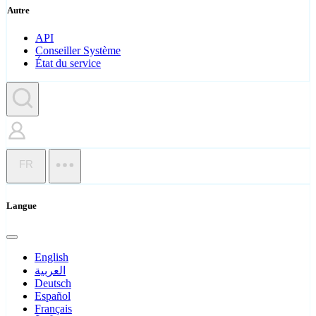
Autre
API
Conseiller Système
État du service
FR
Langue
English
العربية
Deutsch
Español
Français