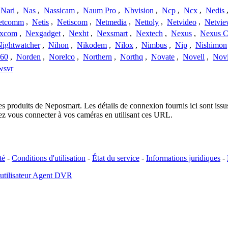
Nari
,
Nas
,
Nassicam
,
Naum Pro
,
Nbvision
,
Ncp
,
Ncx
,
Nedis
etcomm
,
Netis
,
Netiscom
,
Netmedia
,
Nettoly
,
Netvideo
,
Netvi
xcom
,
Nexgadget
,
Nexht
,
Nexsmart
,
Nextech
,
Nexus
,
Nexus C
Nightwatcher
,
Nihon
,
Nikodem
,
Nilox
,
Nimbus
,
Nip
,
Nishimon
360
,
Norden
,
Norelco
,
Northern
,
Northq
,
Novate
,
Novell
,
Nov
wsvr
les produits de Neposmart. Les détails de connexion fournis ici sont is
ez vous connecter à vos caméras en utilisant ces URL.
té
-
Conditions d'utilisation
-
État du service
-
Informations juridiques
-
 utilisateur Agent DVR