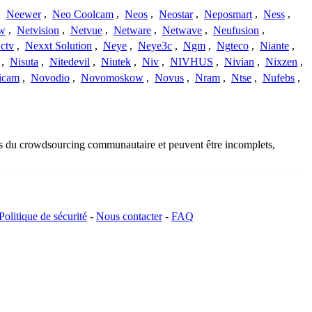
,
Neewer
,
Neo Coolcam
,
Neos
,
Neostar
,
Neposmart
,
Ness
,
ew
,
Netvision
,
Netvue
,
Netware
,
Netwave
,
Neufusion
,
ctv
,
Nexxt Solution
,
Neye
,
Neye3c
,
Ngm
,
Ngteco
,
Niante
,
,
Nisuta
,
Nitedevil
,
Niutek
,
Niv
,
NIVHUS
,
Nivian
,
Nixzen
,
icam
,
Novodio
,
Novomoskow
,
Novus
,
Nram
,
Ntse
,
Nufebs
,
sus du crowdsourcing communautaire et peuvent être incomplets,
Politique de sécurité
-
Nous contacter
-
FAQ