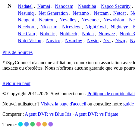
N
Nadatel
,
Namai
,
Nanocam
,
Nanshiba
,
Napco Security
,
Nesuniq
,
Net Generation
,
Netatmo
,
Netcam
,
Netcat
,
N
Neugent
,
Neutron
,
Nevalley
,
Nevenoe
,
Newvision
,
Ne
Niceborn
,
Nicecam
,
Niceview
,
Night Owl
,
Nighteye
,
Nlc Cam
,
Nobelic
,
Nobitech
,
Nokia
,
Nonwee
,
Nooie 
Nutri Vision
,
Nuvico
,
Nv-mbw
,
Nvsip
,
Nvt
,
Nwp
,
N
Plus de Sources
* iSpyConnect n'a aucune affiliation, connexion ou association avec 
inexacts ou obsolètes. Nous n'offrons aucune garantie que vous pourr
Retour en haut
© Copyright 2011-2026 iSpyConnect.com -
Politique de confidentiali
Nouvel utilisateur ?
Visitez la page d'accueil
ou consultez notre
guide
Comparer :
Agent DVR vs Blue Iris
·
Agent DVR vs Frigate
Thème: