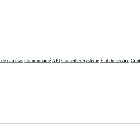
 de caméras
Communauté
API
Conseiller Système
État du service
Cont