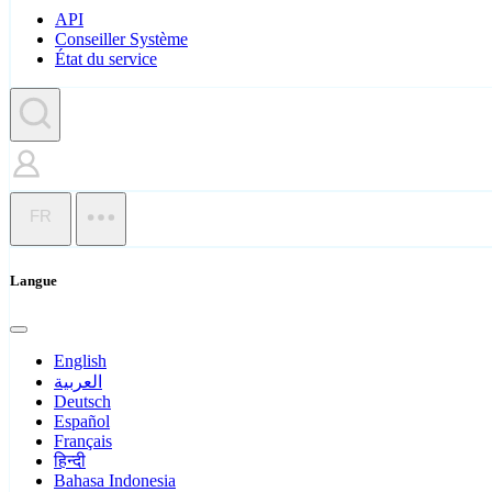
API
Conseiller Système
État du service
FR
Langue
English
العربية
Deutsch
Español
Français
हिन्दी
Bahasa Indonesia