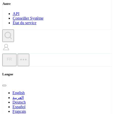
Autre
API
Conseiller Système
État du service
FR
Langue
English
العربية
Deutsch
Español
Français