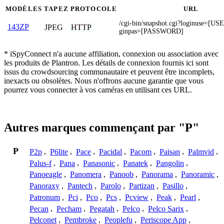
MODÈLES
TAPEZ
PROTOCOLE
URL
/cgi-bin/snapshot.cgi?loginuse=[
143ZP
JPEG
HTTP
ginpas=[PASSWORD]
* iSpyConnect n'a aucune affiliation, connexion ou association avec
les produits de Plantron. Les détails de connexion fournis ici sont
issus du crowdsourcing communautaire et peuvent être incomplets,
inexacts ou obsolètes. Nous n'offrons aucune garantie que vous
pourrez vous connecter à vos caméras en utilisant ces URL.
Autres marques commençant par "P"
P
P2p
,
P6lite
,
Pace
,
Pacidal
,
Pacom
,
Paisan
,
Palmvid
,
Palus-f
,
Pana
,
Panasonic
,
Panatek
,
Pangolin
,
Panoeagle
,
Panomera
,
Panoob
,
Panorama
,
Panoramic
,
Panoraxy
,
Pantech
,
Parolo
,
Partizan
,
Pasillo
,
Patronum
,
Pci
,
Pco
,
Pcs
,
Pcview
,
Peak
,
Pearl
,
Pecan
,
Pecham
,
Pegatah
,
Pelco
,
Pelco Sarix
,
Pelconet
,
Pembroke
,
Peoplefu
,
Periscope App
,