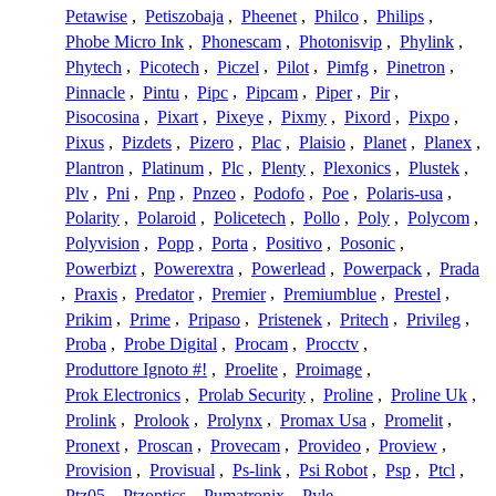
Petawise
,
Petiszobaja
,
Pheenet
,
Philco
,
Philips
,
Phobe Micro Ink
,
Phonescam
,
Photonisvip
,
Phylink
,
Phytech
,
Picotech
,
Piczel
,
Pilot
,
Pimfg
,
Pinetron
,
Pinnacle
,
Pintu
,
Pipc
,
Pipcam
,
Piper
,
Pir
,
Pisocosina
,
Pixart
,
Pixeye
,
Pixmy
,
Pixord
,
Pixpo
,
Pixus
,
Pizdets
,
Pizero
,
Plac
,
Plaisio
,
Planet
,
Planex
,
Plantron
,
Platinum
,
Plc
,
Plenty
,
Plexonics
,
Plustek
,
Plv
,
Pni
,
Pnp
,
Pnzeo
,
Podofo
,
Poe
,
Polaris-usa
,
Polarity
,
Polaroid
,
Policetech
,
Pollo
,
Poly
,
Polycom
,
Polyvision
,
Popp
,
Porta
,
Positivo
,
Posonic
,
Powerbizt
,
Powerextra
,
Powerlead
,
Powerpack
,
Prada
,
Praxis
,
Predator
,
Premier
,
Premiumblue
,
Prestel
,
Prikim
,
Prime
,
Pripaso
,
Pristenek
,
Pritech
,
Privileg
,
Proba
,
Probe Digital
,
Procam
,
Procctv
,
Produttore Ignoto #!
,
Proelite
,
Proimage
,
Prok Electronics
,
Prolab Security
,
Proline
,
Proline Uk
,
Prolink
,
Prolook
,
Prolynx
,
Promax Usa
,
Promelit
,
Pronext
,
Proscan
,
Provecam
,
Provideo
,
Proview
,
Provision
,
Provisual
,
Ps-link
,
Psi Robot
,
Psp
,
Ptcl
,
Ptz05
,
Ptzoptics
,
Pumatronix
,
Pyle