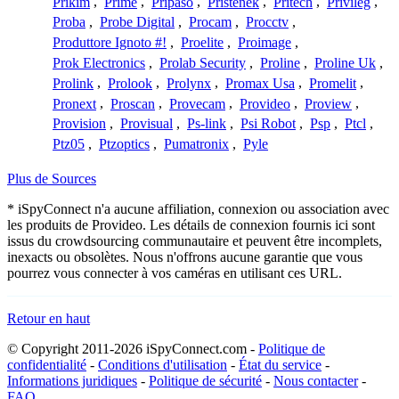
Prikim
,
Prime
,
Pripaso
,
Pristenek
,
Pritech
,
Privileg
,
Proba
,
Probe Digital
,
Procam
,
Procctv
,
Produttore Ignoto #!
,
Proelite
,
Proimage
,
Prok Electronics
,
Prolab Security
,
Proline
,
Proline Uk
,
Prolink
,
Prolook
,
Prolynx
,
Promax Usa
,
Promelit
,
Pronext
,
Proscan
,
Provecam
,
Provideo
,
Proview
,
Provision
,
Provisual
,
Ps-link
,
Psi Robot
,
Psp
,
Ptcl
,
Ptz05
,
Ptzoptics
,
Pumatronix
,
Pyle
Plus de Sources
* iSpyConnect n'a aucune affiliation, connexion ou association avec
les produits de Provideo. Les détails de connexion fournis ici sont
issus du crowdsourcing communautaire et peuvent être incomplets,
inexacts ou obsolètes. Nous n'offrons aucune garantie que vous
pourrez vous connecter à vos caméras en utilisant ces URL.
Retour en haut
© Copyright 2011-2026 iSpyConnect.com -
Politique de
confidentialité
-
Conditions d'utilisation
-
État du service
-
Informations juridiques
-
Politique de sécurité
-
Nous contacter
-
FAQ