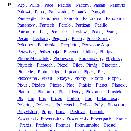
P
P2p
,
P6lite
,
Pace
,
Pacidal
,
Pacom
,
Paisan
,
Palmvid
,
Palus-f
,
Pana
,
Panasonic
,
Panatek
,
Pangolin
,
Panoeagle
,
Panomera
,
Panoob
,
Panorama
,
Panoramic
,
Panoraxy
,
Pantech
,
Parolo
,
Partizan
,
Pasillo
,
Patronum
,
Pci
,
Pco
,
Pcs
,
Pcview
,
Peak
,
Pearl
,
Pecan
,
Pecham
,
Pegatah
,
Pelco
,
Pelco Sarix
,
Pelconet
,
Pembroke
,
Peoplefu
,
Periscope App
,
Petawise
,
Petiszobaja
,
Pheenet
,
Philco
,
Philips
,
Phobe Micro Ink
,
Phonescam
,
Photonisvip
,
Phylink
,
Phytech
,
Picotech
,
Piczel
,
Pilot
,
Pimfg
,
Pinetron
,
Pinnacle
,
Pintu
,
Pipc
,
Pipcam
,
Piper
,
Pir
,
Pisocosina
,
Pixart
,
Pixeye
,
Pixmy
,
Pixord
,
Pixpo
,
Pixus
,
Pizdets
,
Pizero
,
Plac
,
Plaisio
,
Planet
,
Planex
,
Plantron
,
Platinum
,
Plc
,
Plenty
,
Plexonics
,
Plustek
,
Plv
,
Pni
,
Pnp
,
Pnzeo
,
Podofo
,
Poe
,
Polaris-usa
,
Polarity
,
Polaroid
,
Policetech
,
Pollo
,
Poly
,
Polycom
,
Polyvision
,
Popp
,
Porta
,
Positivo
,
Posonic
,
Powerbizt
,
Powerextra
,
Powerlead
,
Powerpack
,
Prada
,
Praxis
,
Predator
,
Premier
,
Premiumblue
,
Prestel
,