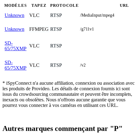
MODÈLES
TAPEZ
PROTOCOLE
URL
VLC
RTSP
Unknown
/MediaInput/mpeg4
FFMPEG
RTSP
Unknown
/g711v1
SD-
VLC
RTSP
65/75XMP
SD-
VLC
RTSP
/v2
65/75XMP
* iSpyConnect n'a aucune affiliation, connexion ou association avec
les produits de Provideo. Les détails de connexion fournis ici sont
issus du crowdsourcing communautaire et peuvent être incomplets,
inexacts ou obsolètes. Nous n'offrons aucune garantie que vous
pourrez vous connecter à vos caméras en utilisant ces URL.
Autres marques commençant par "P"