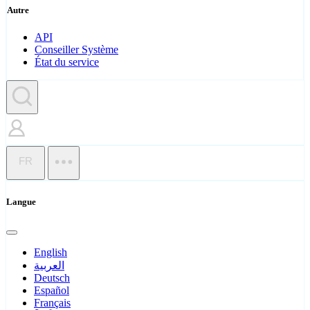
Autre
API
Conseiller Système
État du service
FR
Langue
English
العربية
Deutsch
Español
Français