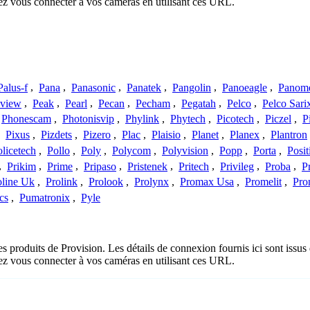
ez vous connecter à vos caméras en utilisant ces URL.
Palus-f
,
Pana
,
Panasonic
,
Panatek
,
Pangolin
,
Panoeagle
,
Panom
view
,
Peak
,
Pearl
,
Pecan
,
Pecham
,
Pegatah
,
Pelco
,
Pelco Sari
Phonescam
,
Photonisvip
,
Phylink
,
Phytech
,
Picotech
,
Piczel
,
P
,
Pixus
,
Pizdets
,
Pizero
,
Plac
,
Plaisio
,
Planet
,
Planex
,
Plantron
licetech
,
Pollo
,
Poly
,
Polycom
,
Polyvision
,
Popp
,
Porta
,
Posit
,
Prikim
,
Prime
,
Pripaso
,
Pristenek
,
Pritech
,
Privileg
,
Proba
,
P
oline Uk
,
Prolink
,
Prolook
,
Prolynx
,
Promax Usa
,
Promelit
,
Pro
cs
,
Pumatronix
,
Pyle
es produits de Provision. Les détails de connexion fournis ici sont iss
ez vous connecter à vos caméras en utilisant ces URL.