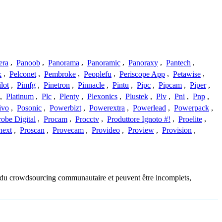
era
,
Panoob
,
Panorama
,
Panoramic
,
Panoraxy
,
Pantech
,
x
,
Pelconet
,
Pembroke
,
Peoplefu
,
Periscope App
,
Petawise
,
ilot
,
Pimfg
,
Pinetron
,
Pinnacle
,
Pintu
,
Pipc
,
Pipcam
,
Piper
,
,
Platinum
,
Plc
,
Plenty
,
Plexonics
,
Plustek
,
Plv
,
Pni
,
Pnp
,
ivo
,
Posonic
,
Powerbizt
,
Powerextra
,
Powerlead
,
Powerpack
,
robe Digital
,
Procam
,
Procctv
,
Produttore Ignoto #!
,
Proelite
,
next
,
Proscan
,
Provecam
,
Provideo
,
Proview
,
Provision
,
us du crowdsourcing communautaire et peuvent être incomplets,