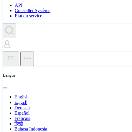
API
Conseiller Système
État du service
FR
Langue
English
العربية
Deutsch
Español
Français
हिन्दी
Bahasa Indonesia