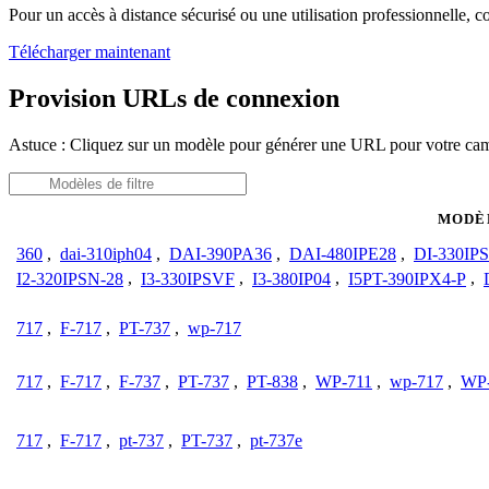
Pour un accès à distance sécurisé ou une utilisation professionnelle, 
Télécharger maintenant
Provision URLs de connexion
Astuce : Cliquez sur un modèle pour générer une URL pour votre ca
MODÈ
360
,
dai-310iph04
,
DAI-390PA36
,
DAI-480IPE28
,
DI-330IP
I2-320IPSN-28
,
I3-330IPSVF
,
I3-380IP04
,
I5PT-390IPX4-P
,
717
,
F-717
,
PT-737
,
wp-717
717
,
F-717
,
F-737
,
PT-737
,
PT-838
,
WP-711
,
wp-717
,
WP
717
,
F-717
,
pt-737
,
PT-737
,
pt-737e