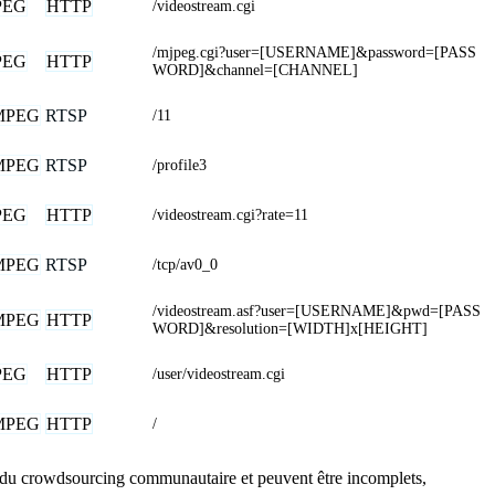
PEG
HTTP
/videostream.cgi
/mjpeg.cgi?user=[USERNAME]&password=[PASS
PEG
HTTP
WORD]&channel=[CHANNEL]
MPEG
RTSP
/11
MPEG
RTSP
/profile3
PEG
HTTP
/videostream.cgi?rate=11
MPEG
RTSP
/tcp/av0_0
/videostream.asf?user=[USERNAME]&pwd=[PASS
MPEG
HTTP
WORD]&resolution=[WIDTH]x[HEIGHT]
PEG
HTTP
/user/videostream.cgi
MPEG
HTTP
/
us du crowdsourcing communautaire et peuvent être incomplets,