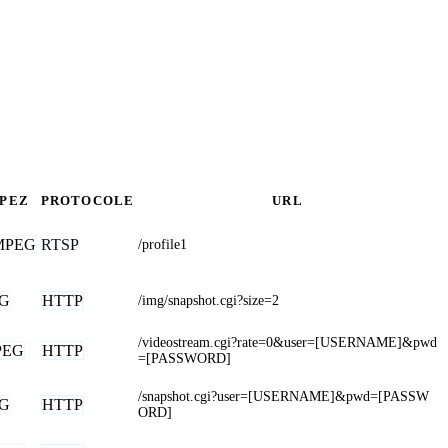
PEZ
PROTOCOLE
URL
MPEG
RTSP
/profile1
EG
HTTP
/img/snapshot.cgi?size=2
/videostream.cgi?rate=0&user=[USERNAME]&pwd
PEG
HTTP
=[PASSWORD]
/snapshot.cgi?user=[USERNAME]&pwd=[PASSW
EG
HTTP
ORD]