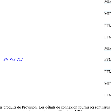
MJ
MJ
FF
FF
MJ
FF
,
PV-WP-717
FF
MJ
FF
es produits de Provision. Les détails de connexion fournis ici sont iss