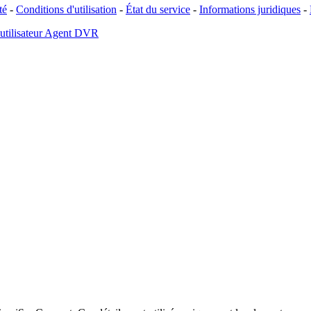
té
-
Conditions d'utilisation
-
État du service
-
Informations juridiques
-
 utilisateur Agent DVR