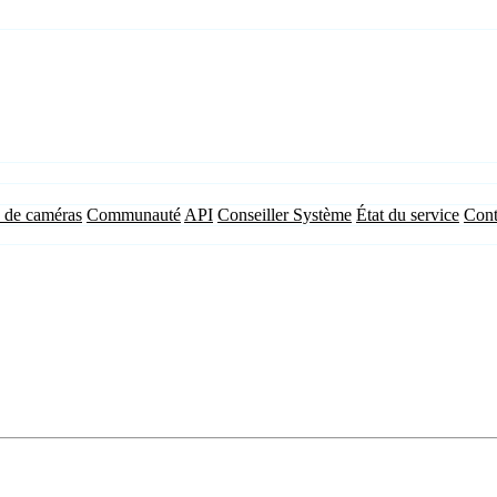
 de caméras
Communauté
API
Conseiller Système
État du service
Cont