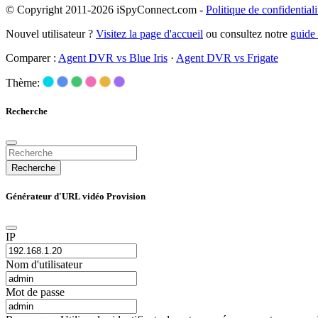
© Copyright 2011-2026 iSpyConnect.com -
Politique de confidentiali
Nouvel utilisateur ?
Visitez la page d'accueil
ou consultez notre
guide
Comparer :
Agent DVR vs Blue Iris
·
Agent DVR vs Frigate
Thème:
Recherche
Recherche
Générateur d'URL vidéo Provision
IP
Nom d'utilisateur
Mot de passe