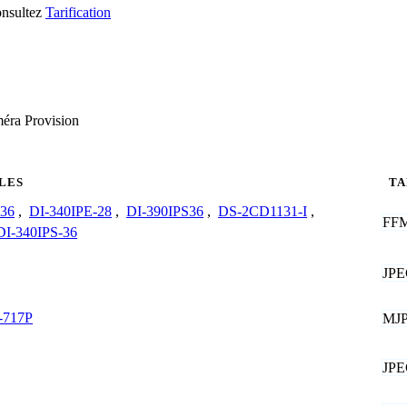
consultez
Tarification
méra Provision
LES
TA
S36
,
DI-340IPE-28
,
DI-390IPS36
,
DS-2CD1131-I
,
FF
DI-340IPS-36
JP
-717P
MJ
JP