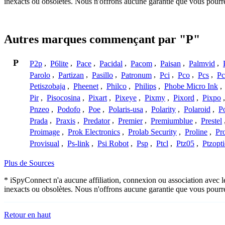
inexacts ou obsolètes. Nous n'offrons aucune garantie que vous pourr
Autres marques commençant par "P"
P
P2p
,
P6lite
,
Pace
,
Pacidal
,
Pacom
,
Paisan
,
Palmvid
,
Parolo
,
Partizan
,
Pasillo
,
Patronum
,
Pci
,
Pco
,
Pcs
,
Pc
Petiszobaja
,
Pheenet
,
Philco
,
Philips
,
Phobe Micro Ink
,
Pir
,
Pisocosina
,
Pixart
,
Pixeye
,
Pixmy
,
Pixord
,
Pixpo
Pnzeo
,
Podofo
,
Poe
,
Polaris-usa
,
Polarity
,
Polaroid
,
Po
Prada
,
Praxis
,
Predator
,
Premier
,
Premiumblue
,
Prestel
Proimage
,
Prok Electronics
,
Prolab Security
,
Proline
,
Pr
Provisual
,
Ps-link
,
Psi Robot
,
Psp
,
Ptcl
,
Ptz05
,
Ptzopti
Plus de Sources
* iSpyConnect n'a aucune affiliation, connexion ou association avec l
inexacts ou obsolètes. Nous n'offrons aucune garantie que vous pourr
Retour en haut