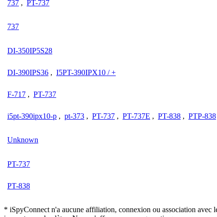
737
,
PT-737
737
DI-350IP5S28
DI-390IPS36
,
I5PT-390IPX10 / +
F-717
,
PT-737
i5pt-390ipx10-p
,
pt-373
,
PT-737
,
PT-737E
,
PT-838
,
PTP-838
Unknown
PT-737
PT-838
* iSpyConnect n'a aucune affiliation, connexion ou association avec l