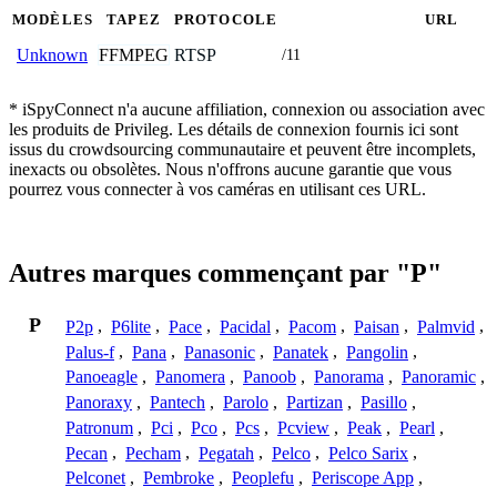
MODÈLES
TAPEZ
PROTOCOLE
URL
FFMPEG
RTSP
Unknown
/11
* iSpyConnect n'a aucune affiliation, connexion ou association avec
les produits de Privileg. Les détails de connexion fournis ici sont
issus du crowdsourcing communautaire et peuvent être incomplets,
inexacts ou obsolètes. Nous n'offrons aucune garantie que vous
pourrez vous connecter à vos caméras en utilisant ces URL.
Autres marques commençant par "P"
P
P2p
,
P6lite
,
Pace
,
Pacidal
,
Pacom
,
Paisan
,
Palmvid
,
Palus-f
,
Pana
,
Panasonic
,
Panatek
,
Pangolin
,
Panoeagle
,
Panomera
,
Panoob
,
Panorama
,
Panoramic
,
Panoraxy
,
Pantech
,
Parolo
,
Partizan
,
Pasillo
,
Patronum
,
Pci
,
Pco
,
Pcs
,
Pcview
,
Peak
,
Pearl
,
Pecan
,
Pecham
,
Pegatah
,
Pelco
,
Pelco Sarix
,
Pelconet
,
Pembroke
,
Peoplefu
,
Periscope App
,