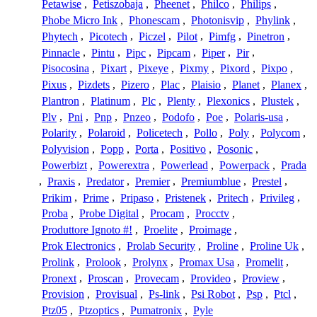
Petawise
,
Petiszobaja
,
Pheenet
,
Philco
,
Philips
,
Phobe Micro Ink
,
Phonescam
,
Photonisvip
,
Phylink
,
Phytech
,
Picotech
,
Piczel
,
Pilot
,
Pimfg
,
Pinetron
,
Pinnacle
,
Pintu
,
Pipc
,
Pipcam
,
Piper
,
Pir
,
Pisocosina
,
Pixart
,
Pixeye
,
Pixmy
,
Pixord
,
Pixpo
,
Pixus
,
Pizdets
,
Pizero
,
Plac
,
Plaisio
,
Planet
,
Planex
,
Plantron
,
Platinum
,
Plc
,
Plenty
,
Plexonics
,
Plustek
,
Plv
,
Pni
,
Pnp
,
Pnzeo
,
Podofo
,
Poe
,
Polaris-usa
,
Polarity
,
Polaroid
,
Policetech
,
Pollo
,
Poly
,
Polycom
,
Polyvision
,
Popp
,
Porta
,
Positivo
,
Posonic
,
Powerbizt
,
Powerextra
,
Powerlead
,
Powerpack
,
Prada
,
Praxis
,
Predator
,
Premier
,
Premiumblue
,
Prestel
,
Prikim
,
Prime
,
Pripaso
,
Pristenek
,
Pritech
,
Privileg
,
Proba
,
Probe Digital
,
Procam
,
Procctv
,
Produttore Ignoto #!
,
Proelite
,
Proimage
,
Prok Electronics
,
Prolab Security
,
Proline
,
Proline Uk
,
Prolink
,
Prolook
,
Prolynx
,
Promax Usa
,
Promelit
,
Pronext
,
Proscan
,
Provecam
,
Provideo
,
Proview
,
Provision
,
Provisual
,
Ps-link
,
Psi Robot
,
Psp
,
Ptcl
,
Ptz05
,
Ptzoptics
,
Pumatronix
,
Pyle