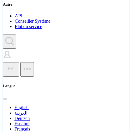
Autre
API
Conseiller Système
État du service
FR
Langue
English
العربية
Deutsch
Español
Français