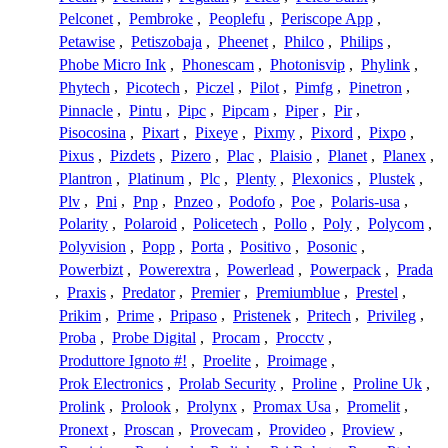
Pelconet
,
Pembroke
,
Peoplefu
,
Periscope App
,
Petawise
,
Petiszobaja
,
Pheenet
,
Philco
,
Philips
,
Phobe Micro Ink
,
Phonescam
,
Photonisvip
,
Phylink
,
Phytech
,
Picotech
,
Piczel
,
Pilot
,
Pimfg
,
Pinetron
,
Pinnacle
,
Pintu
,
Pipc
,
Pipcam
,
Piper
,
Pir
,
Pisocosina
,
Pixart
,
Pixeye
,
Pixmy
,
Pixord
,
Pixpo
,
Pixus
,
Pizdets
,
Pizero
,
Plac
,
Plaisio
,
Planet
,
Planex
,
Plantron
,
Platinum
,
Plc
,
Plenty
,
Plexonics
,
Plustek
,
Plv
,
Pni
,
Pnp
,
Pnzeo
,
Podofo
,
Poe
,
Polaris-usa
,
Polarity
,
Polaroid
,
Policetech
,
Pollo
,
Poly
,
Polycom
,
Polyvision
,
Popp
,
Porta
,
Positivo
,
Posonic
,
Powerbizt
,
Powerextra
,
Powerlead
,
Powerpack
,
Prada
,
Praxis
,
Predator
,
Premier
,
Premiumblue
,
Prestel
,
Prikim
,
Prime
,
Pripaso
,
Pristenek
,
Pritech
,
Privileg
,
Proba
,
Probe Digital
,
Procam
,
Procctv
,
Produttore Ignoto #!
,
Proelite
,
Proimage
,
Prok Electronics
,
Prolab Security
,
Proline
,
Proline Uk
,
Prolink
,
Prolook
,
Prolynx
,
Promax Usa
,
Promelit
,
Pronext
,
Proscan
,
Provecam
,
Provideo
,
Proview
,