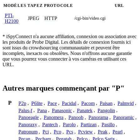
MODÈLES
TAPEZ
PROTOCOLE
URL
PTI-
JPEG
HTTP
/cgi-bin/video.cgi
H2100
* iSpyConnect n'a aucune affiliation, connexion ou association avec
les produits de Probe Digital. Les détails de connexion fournis ici
sont issus du crowdsourcing communautaire et peuvent être
incomplets, inexacts ou obsolètes. Nous n'offrons aucune garantie
que vous pourrez vous connecter à vos caméras en utilisant ces
URL.
Autres marques commençant par "P"
P
P2p
,
P6lite
,
Pace
,
Pacidal
,
Pacom
,
Paisan
,
Palmvid
,
Palus-f
,
Pana
,
Panasonic
,
Panatek
,
Pangolin
,
Panoeagle
,
Panomera
,
Panoob
,
Panorama
,
Panoramic
,
Panoraxy
,
Pantech
,
Parolo
,
Partizan
,
Pasillo
,
Patronum
,
Pci
,
Pco
,
Pcs
,
Pcview
,
Peak
,
Pearl
,
Pecan
,
Pecham
,
Pegatah
,
Pelco
,
Pelco Sarix
,