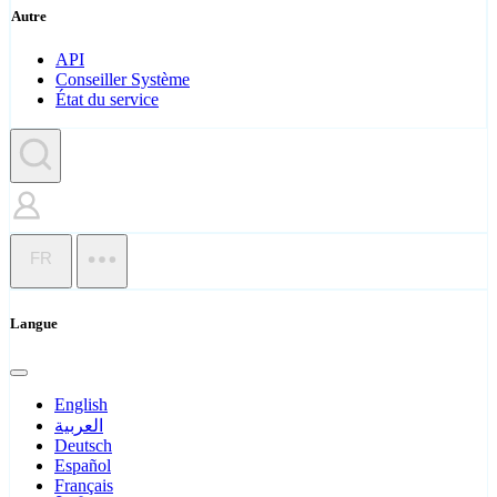
Autre
API
Conseiller Système
État du service
FR
Langue
English
العربية
Deutsch
Español
Français