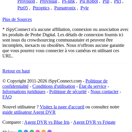
Provision
,
Provisual
,
Ps-link
,
Psi Robot
,
Psp
,
Ptcl
,
Ptz05
,
Ptzoptics
,
Pumatronix
,
Pyle
Plus de Sources
* iSpyConnect n'a aucune affiliation, connexion ou association avec
les produits de Probe Digital. Les détails de connexion fournis ici
sont issus du crowdsourcing communautaire et peuvent être
incomplets, inexacts ou obsolètes. Nous n'offrons aucune garantie
que vous pourrez vous connecter à vos caméras en utilisant ces
URL.
Retour en haut
© Copyright 2011-2026 iSpyConnect.com -
Politique de
confidentialité
-
Conditions d'utilisation
-
État du service
-
Informations juridiques
-
Politique de sécurité
-
Nous contacter
-
FAQ
Nouvel utilisateur ?
Visitez la page d'accueil
ou consultez notre
guide utilisateur Agent DVR
Comparer :
Agent DVR vs Blue Iris
·
Agent DVR vs Frigate