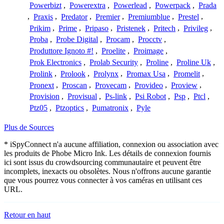
Powerbizt
,
Powerextra
,
Powerlead
,
Powerpack
,
Prada
,
Praxis
,
Predator
,
Premier
,
Premiumblue
,
Prestel
,
Prikim
,
Prime
,
Pripaso
,
Pristenek
,
Pritech
,
Privileg
,
Proba
,
Probe Digital
,
Procam
,
Procctv
,
Produttore Ignoto #!
,
Proelite
,
Proimage
,
Prok Electronics
,
Prolab Security
,
Proline
,
Proline Uk
,
Prolink
,
Prolook
,
Prolynx
,
Promax Usa
,
Promelit
,
Pronext
,
Proscan
,
Provecam
,
Provideo
,
Proview
,
Provision
,
Provisual
,
Ps-link
,
Psi Robot
,
Psp
,
Ptcl
,
Ptz05
,
Ptzoptics
,
Pumatronix
,
Pyle
Plus de Sources
* iSpyConnect n'a aucune affiliation, connexion ou association avec
les produits de Phobe Micro Ink. Les détails de connexion fournis
ici sont issus du crowdsourcing communautaire et peuvent être
incomplets, inexacts ou obsolètes. Nous n'offrons aucune garantie
que vous pourrez vous connecter à vos caméras en utilisant ces
URL.
Retour en haut