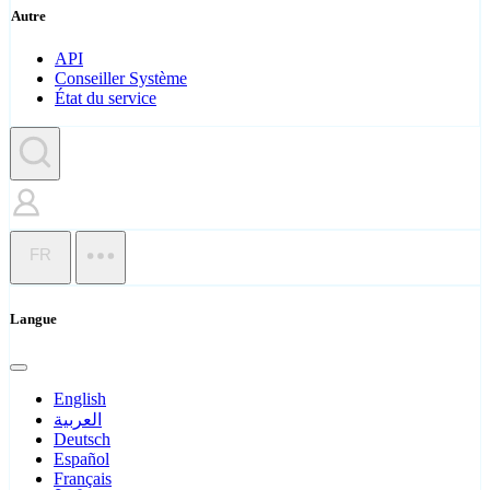
Autre
API
Conseiller Système
État du service
FR
Langue
English
العربية
Deutsch
Español
Français