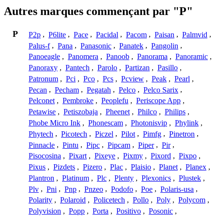
Autres marques commençant par "P"
P
P2p
,
P6lite
,
Pace
,
Pacidal
,
Pacom
,
Paisan
,
Palmvid
,
Palus-f
,
Pana
,
Panasonic
,
Panatek
,
Pangolin
,
Panoeagle
,
Panomera
,
Panoob
,
Panorama
,
Panoramic
,
Panoraxy
,
Pantech
,
Parolo
,
Partizan
,
Pasillo
,
Patronum
,
Pci
,
Pco
,
Pcs
,
Pcview
,
Peak
,
Pearl
,
Pecan
,
Pecham
,
Pegatah
,
Pelco
,
Pelco Sarix
,
Pelconet
,
Pembroke
,
Peoplefu
,
Periscope App
,
Petawise
,
Petiszobaja
,
Pheenet
,
Philco
,
Philips
,
Phobe Micro Ink
,
Phonescam
,
Photonisvip
,
Phylink
,
Phytech
,
Picotech
,
Piczel
,
Pilot
,
Pimfg
,
Pinetron
,
Pinnacle
,
Pintu
,
Pipc
,
Pipcam
,
Piper
,
Pir
,
Pisocosina
,
Pixart
,
Pixeye
,
Pixmy
,
Pixord
,
Pixpo
,
Pixus
,
Pizdets
,
Pizero
,
Plac
,
Plaisio
,
Planet
,
Planex
,
Plantron
,
Platinum
,
Plc
,
Plenty
,
Plexonics
,
Plustek
,
Plv
,
Pni
,
Pnp
,
Pnzeo
,
Podofo
,
Poe
,
Polaris-usa
,
Polarity
,
Polaroid
,
Policetech
,
Pollo
,
Poly
,
Polycom
,
Polyvision
,
Popp
,
Porta
,
Positivo
,
Posonic
,