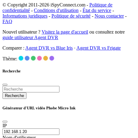
© Copyright 2011-2026 iSpyConnect.com -
Politique de
confidentialité
-
Conditions d'utilisation
-
État du service
-
Informations juridiques
-
Politique de sécurité
-
Nous contacter
-
FAQ
Nouvel utilisateur ?
Visitez la page d'accueil
ou consultez notre
guide utilisateur Agent DVR
Comparer :
Agent DVR vs Blue Iris
·
Agent DVR vs Frigate
Thème:
Recherche
Recherche
Générateur d'URL vidéo Phobe Micro Ink
IP
Nom d'utilisateur