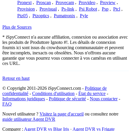
Pronext
,
Proscan
,
Provecam
,
Provideo
,
Proview
,
Provision
,
Provisual
,
Ps-link
,
Psi Robot
,
Psp
,
Ptcl
,
Ptz05
,
Ptzoptics
,
Pumatronix
,
Pyle
Plus de Sources
* iSpyConnect n'a aucune affiliation, connexion ou association avec
les produits de Produttore Ignoto #!. Les détails de connexion
fournis ici sont issus du crowdsourcing communautaire et peuvent
être incomplets, inexacts ou obsolètes. Nous n'offrons aucune
garantie que vous pourrez vous connecter à vos caméras en utilisant
ces URL.
Retour en haut
© Copyright 2011-2026 iSpyConnect.com -
Politique de
confidentialité
-
Conditions d'utilisation
-
État du service
-
Informations juridiques
-
Politique de sécurité
-
Nous contacter
-
FAQ
Nouvel utilisateur ?
Visitez la page d'accueil
ou consultez notre
guide utilisateur Agent DVR
Comparer :
Agent DVR vs Blue Iris
·
Agent DVR vs Frigate