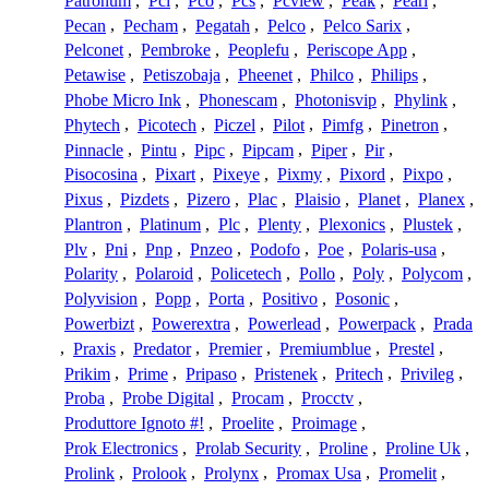
Patronum
,
Pci
,
Pco
,
Pcs
,
Pcview
,
Peak
,
Pearl
,
Pecan
,
Pecham
,
Pegatah
,
Pelco
,
Pelco Sarix
,
Pelconet
,
Pembroke
,
Peoplefu
,
Periscope App
,
Petawise
,
Petiszobaja
,
Pheenet
,
Philco
,
Philips
,
Phobe Micro Ink
,
Phonescam
,
Photonisvip
,
Phylink
,
Phytech
,
Picotech
,
Piczel
,
Pilot
,
Pimfg
,
Pinetron
,
Pinnacle
,
Pintu
,
Pipc
,
Pipcam
,
Piper
,
Pir
,
Pisocosina
,
Pixart
,
Pixeye
,
Pixmy
,
Pixord
,
Pixpo
,
Pixus
,
Pizdets
,
Pizero
,
Plac
,
Plaisio
,
Planet
,
Planex
,
Plantron
,
Platinum
,
Plc
,
Plenty
,
Plexonics
,
Plustek
,
Plv
,
Pni
,
Pnp
,
Pnzeo
,
Podofo
,
Poe
,
Polaris-usa
,
Polarity
,
Polaroid
,
Policetech
,
Pollo
,
Poly
,
Polycom
,
Polyvision
,
Popp
,
Porta
,
Positivo
,
Posonic
,
Powerbizt
,
Powerextra
,
Powerlead
,
Powerpack
,
Prada
,
Praxis
,
Predator
,
Premier
,
Premiumblue
,
Prestel
,
Prikim
,
Prime
,
Pripaso
,
Pristenek
,
Pritech
,
Privileg
,
Proba
,
Probe Digital
,
Procam
,
Procctv
,
Produttore Ignoto #!
,
Proelite
,
Proimage
,
Prok Electronics
,
Prolab Security
,
Proline
,
Proline Uk
,
Prolink
,
Prolook
,
Prolynx
,
Promax Usa
,
Promelit
,