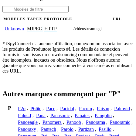
MODÈLES
TAPEZ
PROTOCOLE
URL
MJPEG
HTTP
Unknown
/videostream.cgi
* iSpyConnect n'a aucune affiliation, connexion ou association avec
les produits de Produttore Ignoto #!. Les détails de connexion
fournis ici sont issus du crowdsourcing communautaire et peuvent
être incomplets, inexacts ou obsolètes. Nous n'offrons aucune
garantie que vous pourrez vous connecter à vos caméras en utilisant
ces URL.
Autres marques commençant par "P"
P
P2p
,
P6lite
,
Pace
,
Pacidal
,
Pacom
,
Paisan
,
Palmvid
,
Palus-f
,
Pana
,
Panasonic
,
Panatek
,
Pangolin
,
Panoeagle
,
Panomera
,
Panoob
,
Panorama
,
Panoramic
,
Panoraxy
,
Pantech
,
Parolo
,
Partizan
,
Pasillo
,