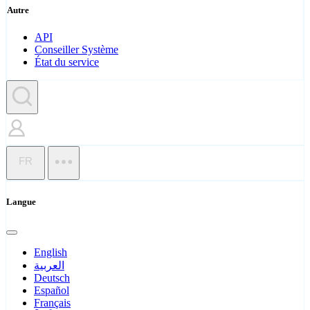
Autre
API
Conseiller Système
État du service
FR
Langue
English
العربية
Deutsch
Español
Français