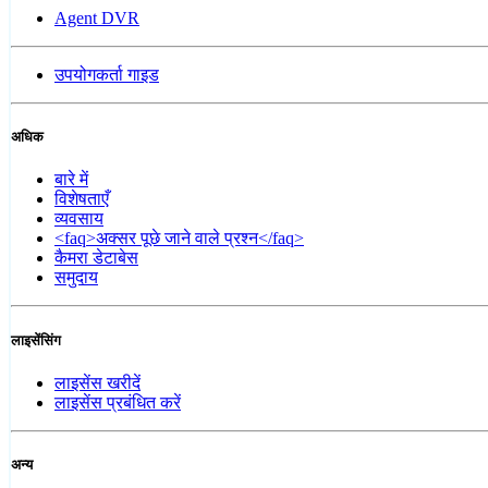
Agent DVR
उपयोगकर्ता गाइड
अधिक
बारे में
विशेषताएँ
व्यवसाय
<faq>अक्सर पूछे जाने वाले प्रश्न</faq>
कैमरा डेटाबेस
समुदाय
लाइसेंसिंग
लाइसेंस खरीदें
लाइसेंस प्रबंधित करें
अन्य