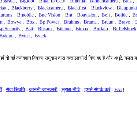
Bigasua
,
Bigfoot
,
Bikal Ip Cctv
,
Biltema
,
Binnencamera
,
Bins
,
ckat
,
Blackberry
,
Blackcamera
,
Blackfirst
,
Blackview
,
Blaupunkt
lurams
,
Bmobile
,
Bnc Vision
,
Bnt
,
Boavision
,
Boh
,
Bolide
,
Bo
n
,
Bowya
,
Box
,
Bp Power
,
Brahms
,
Brama
,
Braun
,
Bravo
,
p Security
,
Bsti
,
Bticam
,
Bticino
,
Btmax
,
Buffalo
,
Buffelshoek
Bxkam
,
Bytec
,
Bytek
हाँ दी गई कनेक्शन विवरण समुदाय द्वारा क्राउडसोर्स किए गए हैं और अधूरे, गलत य
ें
-
सेवा स्थिति
-
कानूनी जानकारी
-
सुरक्षा नीति
-
हमसे संपर्क करें
-
FAQ