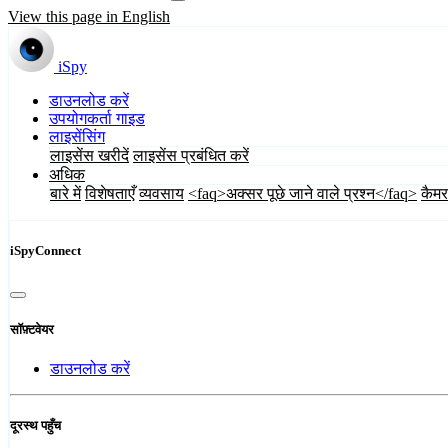
View this page in English
iSpy
डाउनलोड करें
उपयोगकर्ता गाइड
लाइसेंसिंग
लाइसेंस खरीदें
लाइसेंस प्रबंधित करें
अधिक
बारे में
विशेषताएँ
व्यवसाय
<faq>अक्सर पूछे जाने वाले प्रश्न</faq>
कैमर
iSpyConnect
सॉफ़्टवेयर
डाउनलोड करें
दूरस्थ पहुँच