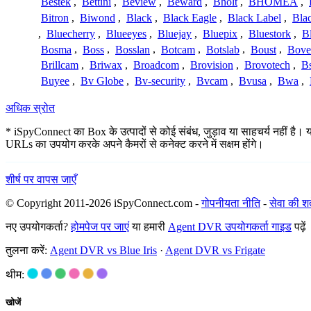
Bestek
,
Bettini
,
Beview
,
Beward
,
Bholt
,
BHOMEA
,
Bitron
,
Biwond
,
Black
,
Black Eagle
,
Black Label
,
Bla
,
Bluecherry
,
Blueeyes
,
Bluejay
,
Bluepix
,
Bluestork
,
B
Bosma
,
Boss
,
Bosslan
,
Botcam
,
Botslab
,
Boust
,
Bove
Brillcam
,
Briwax
,
Broadcom
,
Brovision
,
Brovotech
,
Bs
Buyee
,
Bv Globe
,
Bv-security
,
Bvcam
,
Bvusa
,
Bwa
,
अधिक स्रोत
* iSpyConnect का Box के उत्पादों से कोई संबंध, जुड़ाव या साहचर्य नहीं है। य
URLs का उपयोग करके अपने कैमरों से कनेक्ट करने में सक्षम होंगे।
शीर्ष पर वापस जाएँ
© Copyright 2011-2026 iSpyConnect.com -
गोपनीयता नीति
-
सेवा की शर्त
नए उपयोगकर्ता?
होमपेज पर जाएं
या हमारी
Agent DVR उपयोगकर्ता गाइड
पढ़ें
तुलना करें:
Agent DVR vs Blue Iris
·
Agent DVR vs Frigate
थीम:
खोजें