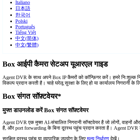
Italiano
日本語
한국어
Polski
Português
Tiếng Việt
中文(简体)
中文(繁體)
Box आईपी कैमरा सेटअप यूआरएल गाइड
Agent DVR के साथ अपने Box IP कैमरों को कॉन्फ़िगर करें। हमरे निःशुल्क न
विकल्प प्रदान करती है। चाहे घरेलू सुरक्षा के लिए हो या कार्यालय निगरानी क
Box संगत सॉफ़्टवेयर*
मुफ्त डाउनलोड करें Box संगत सॉफ़्टवेयर
Agent DVR एक मुफ्त AI-संचालित निगरानी सॉफ्टवेयर है जो लोगों, वाहनों औ
है, और port forwarding के बिना दूरस्थ पहुंच प्रदान करता है। Agent DVR ड
सुरक्षित दूरस्थ पहुंच या व्यापारिक उपयोग के लिए
मूल्य निर्धारण
देखें।