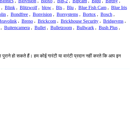
Bionics
,
Biovision
,
Bioxo
,
Bip-2
,
Bipcam
,
Biqu
,
Birdsy
,
,
Blink
,
Blitzwolf
,
blow
,
Bls
,
Blu
,
Blue Fish Cam
,
Blue Iris
lin
,
Bondfree
,
Bonvision
,
Borsystems
,
Bortox
,
Bosch
,
Bravolink
,
Breno
,
Brickcom
,
Brickhouse Security
,
Bridgevms
,
,
Buitencamera
,
Bullet
,
Bulletzoom
,
Bullwark
,
Bush Plus
,
ा पुराने हो सकते हैं। हम कोई गारंटी या वारंटी प्रदान नहीं करते कि आप इन