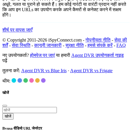
अधूरे, गलत या पुराने हो सकते हैं। हम कोई गारंटी या वारंटी प्रदान नहीं करते
कि आप इन URLs का उपयोग करके अपने कैमरों से कनेक्ट करने में सक्षम
होंगे।
शीर्ष पर वापस जाएँ
© Copyright 2011-2026 iSpyConnect.com -
गोपनीयता नीति
-
सेवा की
शर्तें
-
सेवा स्थिति
-
कानूनी जानकारी
-
सुरक्षा नीति
-
हमसे संपर्क करें
-
FAQ
नए उपयोगकर्ता?
होमपेज पर जाएं
या हमारी
Agent DVR उपयोगकर्ता गाइड
पढ़ें
तुलना करें:
Agent DVR vs Blue Iris
·
Agent DVR vs Frigate
थीम:
खोजें
खोजें
Bvusa वीडियो URL जेनरेटर