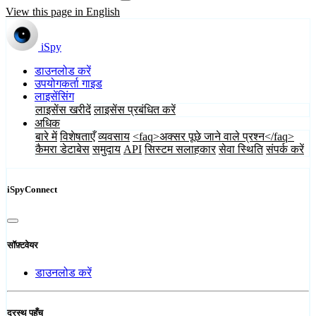
View this page in English
iSpy
डाउनलोड करें
उपयोगकर्ता गाइड
लाइसेंसिंग
लाइसेंस खरीदें
लाइसेंस प्रबंधित करें
अधिक
बारे में
विशेषताएँ
व्यवसाय
<faq>अक्सर पूछे जाने वाले प्रश्न</faq>
कैमरा डेटाबेस
समुदाय
API
सिस्टम सलाहकार
सेवा स्थिति
संपर्क करें
iSpyConnect
सॉफ़्टवेयर
डाउनलोड करें
दूरस्थ पहुँच