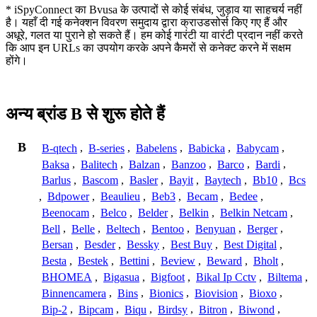
* iSpyConnect का Bvusa के उत्पादों से कोई संबंध, जुड़ाव या साहचर्य नहीं
है। यहाँ दी गई कनेक्शन विवरण समुदाय द्वारा क्राउडसोर्स किए गए हैं और
अधूरे, गलत या पुराने हो सकते हैं। हम कोई गारंटी या वारंटी प्रदान नहीं करते
कि आप इन URLs का उपयोग करके अपने कैमरों से कनेक्ट करने में सक्षम
होंगे।
अन्य ब्रांड B से शुरू होते हैं
B
B-qtech
,
B-series
,
Babelens
,
Babicka
,
Babycam
,
Baksa
,
Balitech
,
Balzan
,
Banzoo
,
Barco
,
Bardi
,
Barlus
,
Bascom
,
Basler
,
Bayit
,
Baytech
,
Bb10
,
Bcs
,
Bdpower
,
Beaulieu
,
Beb3
,
Becam
,
Bedee
,
Beenocam
,
Belco
,
Belder
,
Belkin
,
Belkin Netcam
,
Bell
,
Belle
,
Beltech
,
Bentoo
,
Benyuan
,
Berger
,
Bersan
,
Besder
,
Bessky
,
Best Buy
,
Best Digital
,
Besta
,
Bestek
,
Bettini
,
Beview
,
Beward
,
Bholt
,
BHOMEA
,
Bigasua
,
Bigfoot
,
Bikal Ip Cctv
,
Biltema
,
Binnencamera
,
Bins
,
Bionics
,
Biovision
,
Bioxo
,
Bip-2
,
Bipcam
,
Biqu
,
Birdsy
,
Bitron
,
Biwond
,