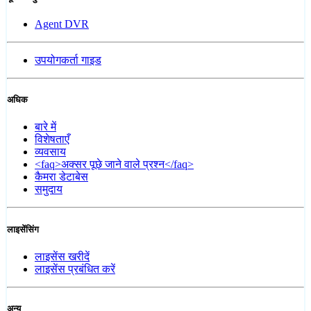
Agent DVR
उपयोगकर्ता गाइड
अधिक
बारे में
विशेषताएँ
व्यवसाय
<faq>अक्सर पूछे जाने वाले प्रश्न</faq>
कैमरा डेटाबेस
समुदाय
लाइसेंसिंग
लाइसेंस खरीदें
लाइसेंस प्रबंधित करें
अन्य