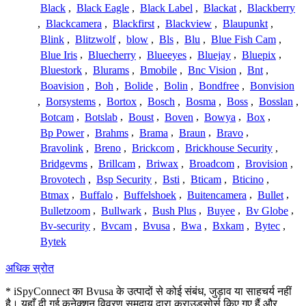
Black
,
Black Eagle
,
Black Label
,
Blackat
,
Blackberry
,
Blackcamera
,
Blackfirst
,
Blackview
,
Blaupunkt
,
Blink
,
Blitzwolf
,
blow
,
Bls
,
Blu
,
Blue Fish Cam
,
Blue Iris
,
Bluecherry
,
Blueeyes
,
Bluejay
,
Bluepix
,
Bluestork
,
Blurams
,
Bmobile
,
Bnc Vision
,
Bnt
,
Boavision
,
Boh
,
Bolide
,
Bolin
,
Bondfree
,
Bonvision
,
Borsystems
,
Bortox
,
Bosch
,
Bosma
,
Boss
,
Bosslan
,
Botcam
,
Botslab
,
Boust
,
Boven
,
Bowya
,
Box
,
Bp Power
,
Brahms
,
Brama
,
Braun
,
Bravo
,
Bravolink
,
Breno
,
Brickcom
,
Brickhouse Security
,
Bridgevms
,
Brillcam
,
Briwax
,
Broadcom
,
Brovision
,
Brovotech
,
Bsp Security
,
Bsti
,
Bticam
,
Bticino
,
Btmax
,
Buffalo
,
Buffelshoek
,
Buitencamera
,
Bullet
,
Bulletzoom
,
Bullwark
,
Bush Plus
,
Buyee
,
Bv Globe
,
Bv-security
,
Bvcam
,
Bvusa
,
Bwa
,
Bxkam
,
Bytec
,
Bytek
अधिक स्रोत
* iSpyConnect का Bvusa के उत्पादों से कोई संबंध, जुड़ाव या साहचर्य नहीं
है। यहाँ दी गई कनेक्शन विवरण समुदाय द्वारा क्राउडसोर्स किए गए हैं और