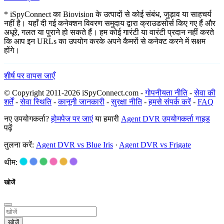
* iSpyConnect का Biovision के उत्पादों से कोई संबंध, जुड़ाव या साहचर्य
नहीं है। यहाँ दी गई कनेक्शन विवरण समुदाय द्वारा क्राउडसोर्स किए गए हैं और
अधूरे, गलत या पुराने हो सकते हैं। हम कोई गारंटी या वारंटी प्रदान नहीं करते
कि आप इन URLs का उपयोग करके अपने कैमरों से कनेक्ट करने में सक्षम
होंगे।
शीर्ष पर वापस जाएँ
© Copyright 2011-2026 iSpyConnect.com -
गोपनीयता नीति
-
सेवा की
शर्तें
-
सेवा स्थिति
-
कानूनी जानकारी
-
सुरक्षा नीति
-
हमसे संपर्क करें
-
FAQ
नए उपयोगकर्ता?
होमपेज पर जाएं
या हमारी
Agent DVR उपयोगकर्ता गाइड
पढ़ें
तुलना करें:
Agent DVR vs Blue Iris
·
Agent DVR vs Frigate
थीम:
खोजें
खोजें