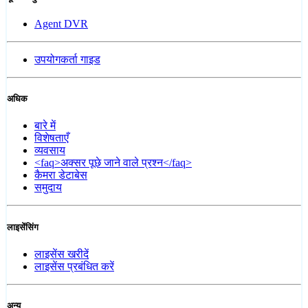
Agent DVR
उपयोगकर्ता गाइड
अधिक
बारे में
विशेषताएँ
व्यवसाय
<faq>अक्सर पूछे जाने वाले प्रश्न</faq>
कैमरा डेटाबेस
समुदाय
लाइसेंसिंग
लाइसेंस खरीदें
लाइसेंस प्रबंधित करें
अन्य