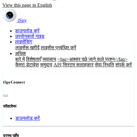
View this page in English
iSpy
डाउनलोड करें
उपयोगकर्ता गाइड
लाइसेंसिंग
लाइसेंस खरीदें
लाइसेंस प्रबंधित करें
अधिक
बारे में
विशेषताएँ
व्यवसाय
<faq>अक्सर पूछे जाने वाले प्रश्न</faq>
कैमरा डेटाबेस
समुदाय
API
सिस्टम सलाहकार
सेवा स्थिति
संपर्क करें
iSpyConnect
सॉफ़्टवेयर
डाउनलोड करें
दूरस्थ पहुँच