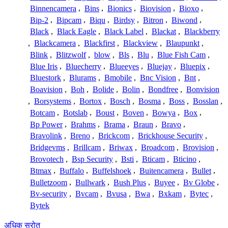
Binnencamera
,
Bins
,
Bionics
,
Biovision
,
Bioxo
,
Bip-2
,
Bipcam
,
Biqu
,
Birdsy
,
Bitron
,
Biwond
,
Black
,
Black Eagle
,
Black Label
,
Blackat
,
Blackberry
,
Blackcamera
,
Blackfirst
,
Blackview
,
Blaupunkt
,
Blink
,
Blitzwolf
,
blow
,
Bls
,
Blu
,
Blue Fish Cam
,
Blue Iris
,
Bluecherry
,
Blueeyes
,
Bluejay
,
Bluepix
,
Bluestork
,
Blurams
,
Bmobile
,
Bnc Vision
,
Bnt
,
Boavision
,
Boh
,
Bolide
,
Bolin
,
Bondfree
,
Bonvision
,
Borsystems
,
Bortox
,
Bosch
,
Bosma
,
Boss
,
Bosslan
,
Botcam
,
Botslab
,
Boust
,
Boven
,
Bowya
,
Box
,
Bp Power
,
Brahms
,
Brama
,
Braun
,
Bravo
,
Bravolink
,
Breno
,
Brickcom
,
Brickhouse Security
,
Bridgevms
,
Brillcam
,
Briwax
,
Broadcom
,
Brovision
,
Brovotech
,
Bsp Security
,
Bsti
,
Bticam
,
Bticino
,
Btmax
,
Buffalo
,
Buffelshoek
,
Buitencamera
,
Bullet
,
Bulletzoom
,
Bullwark
,
Bush Plus
,
Buyee
,
Bv Globe
,
Bv-security
,
Bvcam
,
Bvusa
,
Bwa
,
Bxkam
,
Bytec
,
Bytek
अधिक स्रोत