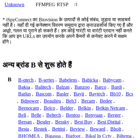
FFMPEG
RTSP
Unknown
/1
* iSpyConnect का Biovision के उत्पादों से कोई संबंध, जुड़ाव या साहचर्य
नहीं है। यहाँ दी गई कनेक्शन विवरण समुदाय द्वारा क्राउडसोर्स किए गए हैं और
अधूरे, गलत या पुराने हो सकते हैं। हम कोई गारंटी या वारंटी प्रदान नहीं करते
कि आप इन URLs का उपयोग करके अपने कैमरों से कनेक्ट करने में सक्षम
होंगे।
अन्य ब्रांड B से शुरू होते हैं
B
B-qtech
,
B-series
,
Babelens
,
Babicka
,
Babycam
,
Baksa
,
Balitech
,
Balzan
,
Banzoo
,
Barco
,
Bardi
,
Barlus
,
Bascom
,
Basler
,
Bayit
,
Baytech
,
Bb10
,
Bcs
,
Bdpower
,
Beaulieu
,
Beb3
,
Becam
,
Bedee
,
Beenocam
,
Belco
,
Belder
,
Belkin
,
Belkin Netcam
,
Bell
,
Belle
,
Beltech
,
Bentoo
,
Benyuan
,
Berger
,
Bersan
,
Besder
,
Bessky
,
Best Buy
,
Best Digital
,
Besta
,
Bestek
,
Bettini
,
Beview
,
Beward
,
Bholt
,
BHOMEA
,
Bigasua
,
Bigfoot
,
Bikal Ip Cctv
,
Biltema
,