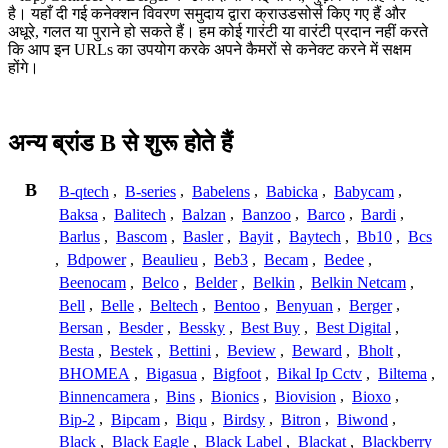
है। यहाँ दी गई कनेक्शन विवरण समुदाय द्वारा क्राउडसोर्स किए गए हैं और
अधूरे, गलत या पुराने हो सकते हैं। हम कोई गारंटी या वारंटी प्रदान नहीं करते
कि आप इन URLs का उपयोग करके अपने कैमरों से कनेक्ट करने में सक्षम
होंगे।
अन्य ब्रांड B से शुरू होते हैं
B
B-qtech
,
B-series
,
Babelens
,
Babicka
,
Babycam
,
Baksa
,
Balitech
,
Balzan
,
Banzoo
,
Barco
,
Bardi
,
Barlus
,
Bascom
,
Basler
,
Bayit
,
Baytech
,
Bb10
,
Bcs
,
Bdpower
,
Beaulieu
,
Beb3
,
Becam
,
Bedee
,
Beenocam
,
Belco
,
Belder
,
Belkin
,
Belkin Netcam
,
Bell
,
Belle
,
Beltech
,
Bentoo
,
Benyuan
,
Berger
,
Bersan
,
Besder
,
Bessky
,
Best Buy
,
Best Digital
,
Besta
,
Bestek
,
Bettini
,
Beview
,
Beward
,
Bholt
,
BHOMEA
,
Bigasua
,
Bigfoot
,
Bikal Ip Cctv
,
Biltema
,
Binnencamera
,
Bins
,
Bionics
,
Biovision
,
Bioxo
,
Bip-2
,
Bipcam
,
Biqu
,
Birdsy
,
Bitron
,
Biwond
,
Black
,
Black Eagle
,
Black Label
,
Blackat
,
Blackberry