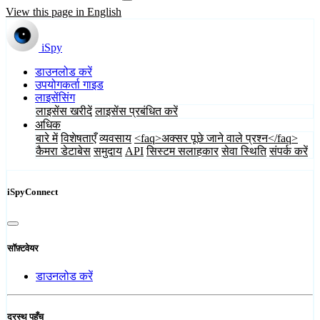
View this page in English
iSpy
डाउनलोड करें
उपयोगकर्ता गाइड
लाइसेंसिंग
लाइसेंस खरीदें
लाइसेंस प्रबंधित करें
अधिक
बारे में
विशेषताएँ
व्यवसाय
<faq>अक्सर पूछे जाने वाले प्रश्न</faq>
कैमरा डेटाबेस
समुदाय
API
सिस्टम सलाहकार
सेवा स्थिति
संपर्क करें
iSpyConnect
सॉफ़्टवेयर
डाउनलोड करें
दूरस्थ पहुँच