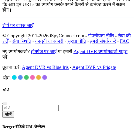
कि आप इन URLs का उपयोग करके अपने कैमरों से कनेक्ट करने में सक्षम
होंगे।
शीर्ष पर वापस जाएँ
© Copyright 2011-2026 iSpyConnect.com -
गोपनीयता नीति
-
सेवा की
शर्तें
-
सेवा स्थिति
-
कानूनी जानकारी
-
सुरक्षा नीति
-
हमसे संपर्क करें
-
FAQ
नए उपयोगकर्ता?
होमपेज पर जाएं
या हमारी
Agent DVR उपयोगकर्ता गाइड
पढ़ें
तुलना करें:
Agent DVR vs Blue Iris
·
Agent DVR vs Frigate
थीम:
खोजें
खोजें
Berger वीडियो URL जेनरेटर