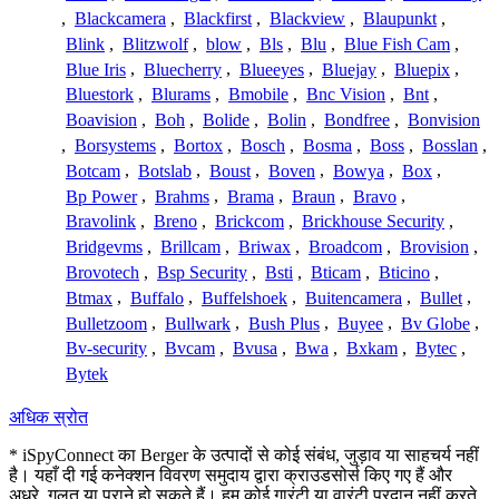
,
Blackcamera
,
Blackfirst
,
Blackview
,
Blaupunkt
,
Blink
,
Blitzwolf
,
blow
,
Bls
,
Blu
,
Blue Fish Cam
,
Blue Iris
,
Bluecherry
,
Blueeyes
,
Bluejay
,
Bluepix
,
Bluestork
,
Blurams
,
Bmobile
,
Bnc Vision
,
Bnt
,
Boavision
,
Boh
,
Bolide
,
Bolin
,
Bondfree
,
Bonvision
,
Borsystems
,
Bortox
,
Bosch
,
Bosma
,
Boss
,
Bosslan
,
Botcam
,
Botslab
,
Boust
,
Boven
,
Bowya
,
Box
,
Bp Power
,
Brahms
,
Brama
,
Braun
,
Bravo
,
Bravolink
,
Breno
,
Brickcom
,
Brickhouse Security
,
Bridgevms
,
Brillcam
,
Briwax
,
Broadcom
,
Brovision
,
Brovotech
,
Bsp Security
,
Bsti
,
Bticam
,
Bticino
,
Btmax
,
Buffalo
,
Buffelshoek
,
Buitencamera
,
Bullet
,
Bulletzoom
,
Bullwark
,
Bush Plus
,
Buyee
,
Bv Globe
,
Bv-security
,
Bvcam
,
Bvusa
,
Bwa
,
Bxkam
,
Bytec
,
Bytek
अधिक स्रोत
* iSpyConnect का Berger के उत्पादों से कोई संबंध, जुड़ाव या साहचर्य नहीं
है। यहाँ दी गई कनेक्शन विवरण समुदाय द्वारा क्राउडसोर्स किए गए हैं और
अधूरे, गलत या पुराने हो सकते हैं। हम कोई गारंटी या वारंटी प्रदान नहीं करते