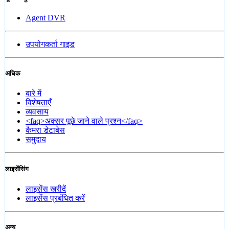
Agent DVR
उपयोगकर्ता गाइड
अधिक
बारे में
विशेषताएँ
व्यवसाय
<faq>अक्सर पूछे जाने वाले प्रश्न</faq>
कैमरा डेटाबेस
समुदाय
लाइसेंसिंग
लाइसेंस खरीदें
लाइसेंस प्रबंधित करें
अन्य