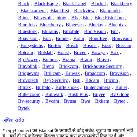
Black
,
Black Eagle
,
Black Label
,
Blackat
,
Blackberry
,
Blackcamera
,
Blackfirst
,
Blackview
,
Blaupunkt
,
Blink
,
Blitzwolf
,
blow
,
Bls
,
Blu
,
Blue Fish Cam
,
Blue Iris
,
Bluecherry
,
Blueeyes
,
Bluejay
,
Bluepix
,
Bluestork
,
Blurams
,
Bmobile
,
Bnc Vision
,
Bnt
,
Boavision
,
Boh
,
Bolide
,
Bolin
,
Bondfree
,
Bonvision
,
Borsystems
,
Bortox
,
Bosch
,
Bosma
,
Boss
,
Bosslan
,
Botcam
,
Botslab
,
Boust
,
Boven
,
Bowya
,
Box
,
Bp Power
,
Brahms
,
Brama
,
Braun
,
Bravo
,
Bravolink
,
Breno
,
Brickcom
,
Brickhouse Security
,
Bridgevms
,
Brillcam
,
Briwax
,
Broadcom
,
Brovision
,
Brovotech
,
Bsp Security
,
Bsti
,
Bticam
,
Bticino
,
Btmax
,
Buffalo
,
Buffelshoek
,
Buitencamera
,
Bullet
,
Bulletzoom
,
Bullwark
,
Bush Plus
,
Buyee
,
Bv Globe
,
Bv-security
,
Bvcam
,
Bvusa
,
Bwa
,
Bxkam
,
Bytec
,
Bytek
अधिक स्रोत
* iSpyConnect का Blackat के उत्पादों से कोई संबंध, जुड़ाव या साहचर्य नहीं
है। यहाँ दी गई कनेक्शन विवरण समुदाय द्वारा क्राउडसोर्स किए गए हैं और