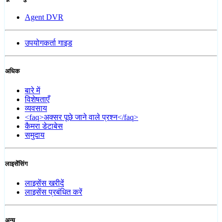
Agent DVR
उपयोगकर्ता गाइड
अधिक
बारे में
विशेषताएँ
व्यवसाय
<faq>अक्सर पूछे जाने वाले प्रश्न</faq>
कैमरा डेटाबेस
समुदाय
लाइसेंसिंग
लाइसेंस खरीदें
लाइसेंस प्रबंधित करें
अन्य