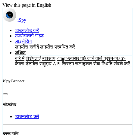
View this page in English
iSpy
डाउनलोड करें
उपयोगकर्ता गाइड
लाइसेंसिंग
लाइसेंस खरीदें
लाइसेंस प्रबंधित करें
अधिक
बारे में
विशेषताएँ
व्यवसाय
<faq>अक्सर पूछे जाने वाले प्रश्न</faq>
कैमरा डेटाबेस
समुदाय
API
सिस्टम सलाहकार
सेवा स्थिति
संपर्क करें
iSpyConnect
सॉफ़्टवेयर
डाउनलोड करें
दूरस्थ पहुँच