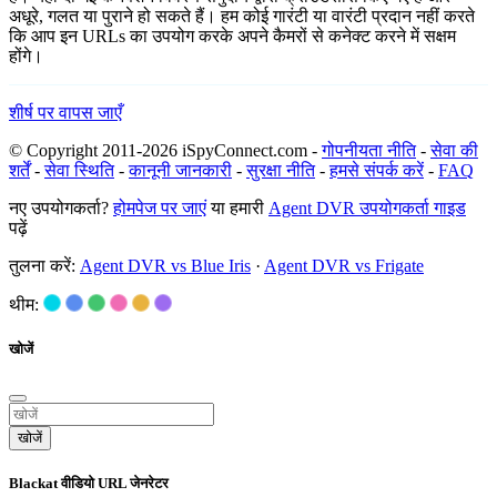
अधूरे, गलत या पुराने हो सकते हैं। हम कोई गारंटी या वारंटी प्रदान नहीं करते
कि आप इन URLs का उपयोग करके अपने कैमरों से कनेक्ट करने में सक्षम
होंगे।
शीर्ष पर वापस जाएँ
© Copyright 2011-2026 iSpyConnect.com -
गोपनीयता नीति
-
सेवा की
शर्तें
-
सेवा स्थिति
-
कानूनी जानकारी
-
सुरक्षा नीति
-
हमसे संपर्क करें
-
FAQ
नए उपयोगकर्ता?
होमपेज पर जाएं
या हमारी
Agent DVR उपयोगकर्ता गाइड
पढ़ें
तुलना करें:
Agent DVR vs Blue Iris
·
Agent DVR vs Frigate
थीम:
खोजें
खोजें
Blackat वीडियो URL जेनरेटर