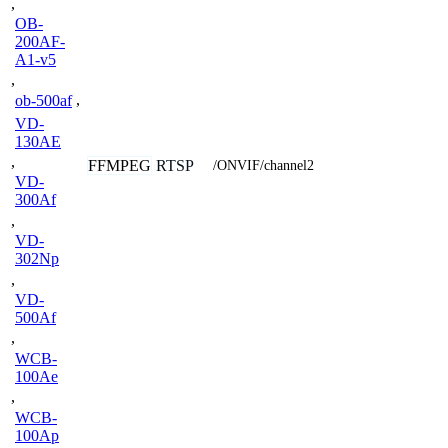
,
OB-
200AF-
A1-v5
,
ob-500af
,
VD-
130AE
,
FFMPEG
RTSP
/ONVIF/channel2
VD-
300Af
,
VD-
302Np
,
VD-
500Af
,
WCB-
100Ae
,
WCB-
100Ap