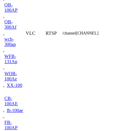
OB-
100AP
,
OB-
300Af
VLC
RTSP
,
/channel[CHANNEL]
wcb-
300ap
,
WFB-
131Ap
,
WOB-
100Ae
,
XX-100
CB-
100AE
,
fb-100ae
,
FB-
100AP