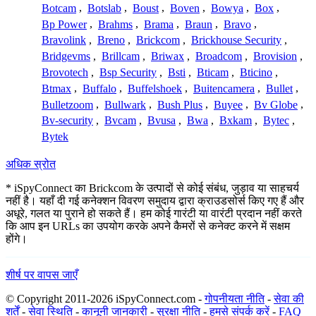
Botcam
,
Botslab
,
Boust
,
Boven
,
Bowya
,
Box
,
Bp Power
,
Brahms
,
Brama
,
Braun
,
Bravo
,
Bravolink
,
Breno
,
Brickcom
,
Brickhouse Security
,
Bridgevms
,
Brillcam
,
Briwax
,
Broadcom
,
Brovision
,
Brovotech
,
Bsp Security
,
Bsti
,
Bticam
,
Bticino
,
Btmax
,
Buffalo
,
Buffelshoek
,
Buitencamera
,
Bullet
,
Bulletzoom
,
Bullwark
,
Bush Plus
,
Buyee
,
Bv Globe
,
Bv-security
,
Bvcam
,
Bvusa
,
Bwa
,
Bxkam
,
Bytec
,
Bytek
अधिक स्रोत
* iSpyConnect का Brickcom के उत्पादों से कोई संबंध, जुड़ाव या साहचर्य
नहीं है। यहाँ दी गई कनेक्शन विवरण समुदाय द्वारा क्राउडसोर्स किए गए हैं और
अधूरे, गलत या पुराने हो सकते हैं। हम कोई गारंटी या वारंटी प्रदान नहीं करते
कि आप इन URLs का उपयोग करके अपने कैमरों से कनेक्ट करने में सक्षम
होंगे।
शीर्ष पर वापस जाएँ
© Copyright 2011-2026 iSpyConnect.com -
गोपनीयता नीति
-
सेवा की
शर्तें
-
सेवा स्थिति
-
कानूनी जानकारी
-
सुरक्षा नीति
-
हमसे संपर्क करें
-
FAQ