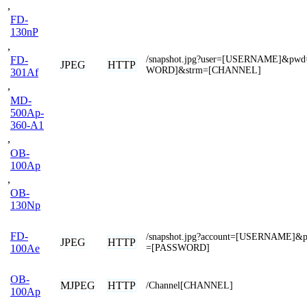
,
FD-
130nP
,
/snapshot.jpg?user=[USERNAME]&pw
FD-
JPEG
HTTP
WORD]&strm=[CHANNEL]
301Af
,
MD-
500Ap-
360-A1
,
OB-
100Ap
,
OB-
130Np
FD-
/snapshot.jpg?account=[USERNAME]&p
JPEG
HTTP
=[PASSWORD]
100Ae
OB-
MJPEG
HTTP
/Channel[CHANNEL]
100Ap