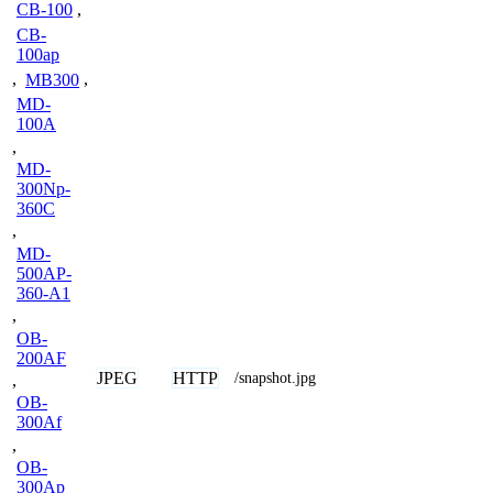
CB-100
,
CB-
100ap
,
MB300
,
MD-
100A
,
MD-
300Np-
360C
,
MD-
500AP-
360-A1
,
OB-
200AF
JPEG
HTTP
/snapshot.jpg
,
OB-
300Af
,
OB-
300Ap