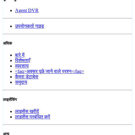
Agent DVR
उपयोगकर्ता गाइड
अधिक
बारे में
विशेषताएँ
व्यवसाय
<faq>अक्सर पूछे जाने वाले प्रश्न</faq>
कैमरा डेटाबेस
समुदाय
लाइसेंसिंग
लाइसेंस खरीदें
लाइसेंस प्रबंधित करें
अन्य