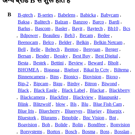
अन्य ब्रांड B से शुरू होते हैं
B
B-qtech
,
B-series
,
Babelens
,
Babicka
,
Babycam
,
Baksa
,
Balitech
,
Balzan
,
Banzoo
,
Barco
,
Bardi
,
Barlus
,
Bascom
,
Basler
,
Bayit
,
Baytech
,
Bb10
,
Bcs
,
Bdpower
,
Beaulieu
,
Beb3
,
Becam
,
Bedee
,
Beenocam
,
Belco
,
Belder
,
Belkin
,
Belkin Netcam
,
Bell
,
Belle
,
Beltech
,
Bentoo
,
Benyuan
,
Berger
,
Bersan
,
Besder
,
Bessky
,
Best Buy
,
Best Digital
,
Besta
,
Bestek
,
Bettini
,
Beview
,
Beward
,
Bholt
,
BHOMEA
,
Bigasua
,
Bigfoot
,
Bikal Ip Cctv
,
Biltema
,
Binnencamera
,
Bins
,
Bionics
,
Biovision
,
Bioxo
,
Bip-2
,
Bipcam
,
Biqu
,
Birdsy
,
Bitron
,
Biwond
,
Black
,
Black Eagle
,
Black Label
,
Blackat
,
Blackberry
,
Blackcamera
,
Blackfirst
,
Blackview
,
Blaupunkt
,
Blink
,
Blitzwolf
,
blow
,
Bls
,
Blu
,
Blue Fish Cam
,
Blue Iris
,
Bluecherry
,
Blueeyes
,
Bluejay
,
Bluepix
,
Bluestork
,
Blurams
,
Bmobile
,
Bnc Vision
,
Bnt
,
Boavision
,
Boh
,
Bolide
,
Bolin
,
Bondfree
,
Bonvision
,
Borsystems
,
Bortox
,
Bosch
,
Bosma
,
Boss
,
Bosslan
,