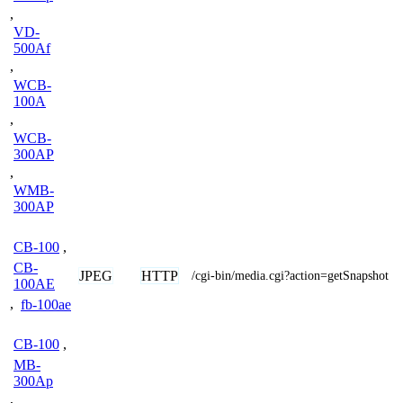
,
VD-
500Af
,
WCB-
100A
,
WCB-
300AP
,
WMB-
300AP
CB-100
,
CB-
JPEG
HTTP
/cgi-bin/media.cgi?action=getSnapshot
100AE
,
fb-100ae
CB-100
,
MB-
300Ap
,