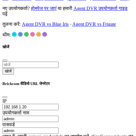
नए उपयोगकर्ता?
होमपेज पर जाएं
या हमारी
Agent DVR उपयोगकर्ता गाइड
पढ़ें
तुलना करें:
Agent DVR vs Blue Iris
·
Agent DVR vs Frigate
थीम:
खोजें
खोजें
Brickcom वीडियो URL जेनरेटर
IP
उपयोगकर्ता नाम
पासवर्ड