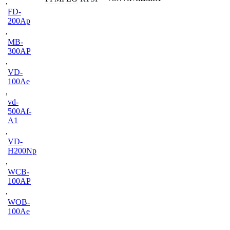
,
FD-
200Ap
,
MB-
300AP
,
VD-
100Ae
,
vd-
500Af-
A1
,
VD-
H200Np
,
WCB-
100AP
,
WOB-
100Ae