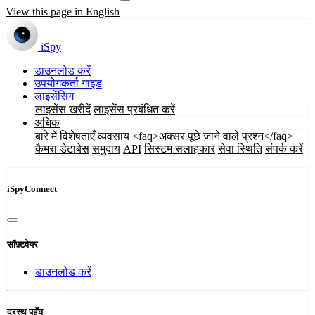
View this page in English
iSpy
डाउनलोड करें
उपयोगकर्ता गाइड
लाइसेंसिंग
लाइसेंस खरीदें
लाइसेंस प्रबंधित करें
अधिक
बारे में
विशेषताएँ
व्यवसाय
<faq>अक्सर पूछे जाने वाले प्रश्न</faq>
कैमरा डेटाबेस
समुदाय
API
सिस्टम सलाहकार
सेवा स्थिति
संपर्क करें
iSpyConnect
सॉफ़्टवेयर
डाउनलोड करें
दूरस्थ पहुँच