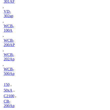
301AF
,
VD-
302ap
,
WCB-
100A
,
WCB-
200AP
,
WCB-
202Ap
,
WCB-
500Ap
150
,
50xA
,
C2100
,
CB-
200Ap