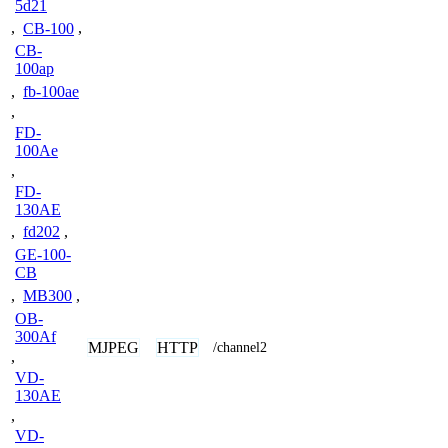
5d21
,
CB-100
,
CB-
100ap
,
fb-100ae
,
FD-
100Ae
,
FD-
130AE
,
fd202
,
GE-100-
CB
,
MB300
,
OB-
300Af
MJPEG
HTTP
/channel2
,
VD-
130AE
,
VD-