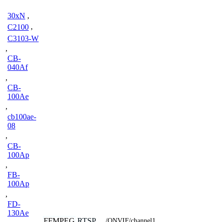
30xN
,
C2100
,
C3103-W
,
CB-
040Af
,
CB-
100Ae
,
cb100ae-
08
,
CB-
100Ap
,
FB-
100Ap
,
FD-
130Ae
FFMPEG
RTSP
/ONVIF/channel1