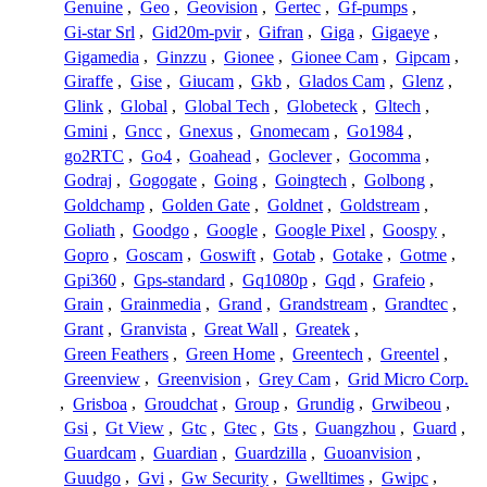
Genuine
,
Geo
,
Geovision
,
Gertec
,
Gf-pumps
,
Gi-star Srl
,
Gid20m-pvir
,
Gifran
,
Giga
,
Gigaeye
,
Gigamedia
,
Ginzzu
,
Gionee
,
Gionee Cam
,
Gipcam
,
Giraffe
,
Gise
,
Giucam
,
Gkb
,
Glados Cam
,
Glenz
,
Glink
,
Global
,
Global Tech
,
Globeteck
,
Gltech
,
Gmini
,
Gncc
,
Gnexus
,
Gnomecam
,
Go1984
,
go2RTC
,
Go4
,
Goahead
,
Goclever
,
Gocomma
,
Godraj
,
Gogogate
,
Going
,
Goingtech
,
Golbong
,
Goldchamp
,
Golden Gate
,
Goldnet
,
Goldstream
,
Goliath
,
Goodgo
,
Google
,
Google Pixel
,
Goospy
,
Gopro
,
Goscam
,
Goswift
,
Gotab
,
Gotake
,
Gotme
,
Gpi360
,
Gps-standard
,
Gq1080p
,
Gqd
,
Grafeio
,
Grain
,
Grainmedia
,
Grand
,
Grandstream
,
Grandtec
,
Grant
,
Granvista
,
Great Wall
,
Greatek
,
Green Feathers
,
Green Home
,
Greentech
,
Greentel
,
Greenview
,
Greenvision
,
Grey Cam
,
Grid Micro Corp.
,
Grisboa
,
Groudchat
,
Group
,
Grundig
,
Grwibeou
,
Gsi
,
Gt View
,
Gtc
,
Gtec
,
Gts
,
Guangzhou
,
Guard
,
Guardcam
,
Guardian
,
Guardzilla
,
Guoanvision
,
Guudgo
,
Gvi
,
Gw Security
,
Gwelltimes
,
Gwipc
,