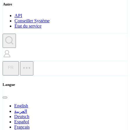
Autre
API
Conseiller Système
État du service
FR
Langue
English
العربية
Deutsch
Español
Français