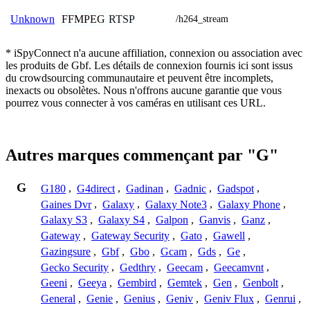
FFMPEG
RTSP
Unknown
/h264_stream
* iSpyConnect n'a aucune affiliation, connexion ou association avec
les produits de Gbf. Les détails de connexion fournis ici sont issus
du crowdsourcing communautaire et peuvent être incomplets,
inexacts ou obsolètes. Nous n'offrons aucune garantie que vous
pourrez vous connecter à vos caméras en utilisant ces URL.
Autres marques commençant par "G"
G
G180
,
G4direct
,
Gadinan
,
Gadnic
,
Gadspot
,
Gaines Dvr
,
Galaxy
,
Galaxy Note3
,
Galaxy Phone
,
Galaxy S3
,
Galaxy S4
,
Galpon
,
Ganvis
,
Ganz
,
Gateway
,
Gateway Security
,
Gato
,
Gawell
,
Gazingsure
,
Gbf
,
Gbo
,
Gcam
,
Gds
,
Ge
,
Gecko Security
,
Gedthry
,
Geecam
,
Geecamvnt
,
Geeni
,
Geeya
,
Gembird
,
Gemtek
,
Gen
,
Genbolt
,
General
,
Genie
,
Genius
,
Geniv
,
Geniv Flux
,
Genrui
,