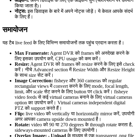
आइकन:
अपने डिवाइस के लिए एक आइकन चुनें (फ्लोरप्लान पर उपयोग
किया जाता है)।
नोट्स:
इस डिवाइस के बारे में अपने नोट्स जोड़ें। ये केवल आपके संदर्भ
के लिए हैं।
समायोजन
यह टैब live feed के लिए विभिन्न समायोजनों तक पहुंच प्रदान करता है।
Max Framerate:
Agent DVR को frames को अनदेखा करने के
लिए इसका उपयोग करें, CPU usage को कम करें।
Resize:
Agent DVR को frames को resize करने के लिए इसे check
करें। नीचे Advanced section में Resize Width और Resize Height
के साथ size सेट करें।
Image Correction:
fisheye और 360 cameras को regular
rectangular views में convert करने के लिए mode, focal length,
limit, और scale सेट करने के लिए button पर click करें। fisheye
video feeds से कई virtual cameras बनाने के लिए virtual cameras
option का उपयोग करें। Virtual cameras independent digital
PTZ को support करते हैं।
Flip:
live video को vertically या horizontally mirror करें, उपयोगी
अगर आपका camera upside down mounted है।
Rotate:
video को 90 या 270 degrees के through rotate करता है,
sideways-mounted cameras के लिए उपयोगी।
Overlay Image:
- Upload
के माध्यम से एक transparent .png file