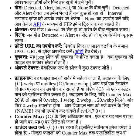
आवश्यकता होगी और फिर इस सूची में इसे चुनें।
मोड:
Detected, Alert, Interval, या None के बीच चुनें। Detected
और Alert केवल तब इमेज भेजते हैं जब कुछ हो रहा हो। Interval
लगातार इमेज को आपके सर्वर पर भेजेगा। None का उपयोग करें यदि
आप केवल
API
के माध्यम से FTP इमेज ट्रिगर करना चाहते हैं।
अंतराल:
जब मोड Interval पर सेट हो तो फ्रेम के बीच न्यूनतम समय।
विलंब:
जब मोड Detected या Alert पर सेट हो तो फ्रेम के बीच न्यूनतम
समय।
फ़ोटो URL का उपयोग करें:
डिकोड किए गए लाइव स्ट्रीम के बजाय
JPEG URL से इमेज अपलोड करें (
फ़ोटो
टैब देखें)।
गुणवत्ता:
यह jpeg इमेज की गुणवत्ता निर्धारित करता है। कम गुणवत्ता की
फ़ाइल का आकार छोटा होता है।
ओवरले टेक्स्ट:
वैकल्पिक रूप से इमेज में कुछ टेक्स्ट जोड़ें।
फ़ाइलनाम:
वह फ़ाइलनाम जो सर्वर में सहेजा जाता है, उदाहरण के लिए,
{C}.webp या myfiles/{C}/frame.webp। आप यहाँ एक टेम्पलेट
दिनांक प्रारूप का उपयोग कर सकते हैं या विशेष {C} जो एक काउंटर
मान को प्रतिस्थापित करता है। उदाहरण के लिए, यदि Counter Max
20 है, तो आपको 0.webp, 1.webp, 2.webp ... 20.webp मिलेंगे, और
फिर 0.webp अपलोड होगा। आप डिवाइस नाम को मर्ज करने के लिए
{NAME} का भी उपयोग कर सकते हैं (v4.4.7.0+)।
Counter Max:
{C} के लिए अधिकतम मान - एक बार यह मान प्राप्त
हो जाने पर, यह 0 पर रीसेट हो जाता है।
काउंटर उल्टा करें:
{C} 0 पर रहता है (इसलिए नवीनतम इमेज हमेशा 0
होता है) - मौजूदा फ़ाइलों को Counter Max तक प्रगतिशील रूप से