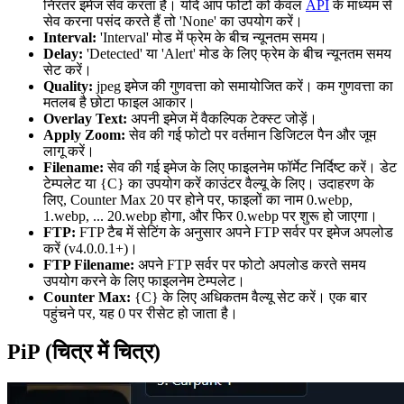
निरंतर इमेज सेव करता है। यदि आप फोटो को केवल
API
के माध्यम से
सेव करना पसंद करते हैं तो 'None' का उपयोग करें।
Interval:
'Interval' मोड में फ्रेम के बीच न्यूनतम समय।
Delay:
'Detected' या 'Alert' मोड के लिए फ्रेम के बीच न्यूनतम समय
सेट करें।
Quality:
jpeg इमेज की गुणवत्ता को समायोजित करें। कम गुणवत्ता का
मतलब है छोटा फाइल आकार।
Overlay Text:
अपनी इमेज में वैकल्पिक टेक्स्ट जोड़ें।
Apply Zoom:
सेव की गई फोटो पर वर्तमान डिजिटल पैन और जूम
लागू करें।
Filename:
सेव की गई इमेज के लिए फाइलनेम फॉर्मेट निर्दिष्ट करें। डेट
टेम्पलेट या {C} का उपयोग करें काउंटर वैल्यू के लिए। उदाहरण के
लिए, Counter Max 20 पर होने पर, फाइलों का नाम 0.webp,
1.webp, ... 20.webp होगा, और फिर 0.webp पर शुरू हो जाएगा।
FTP:
FTP टैब में सेटिंग के अनुसार अपने FTP सर्वर पर इमेज अपलोड
करें (v4.0.0.1+)।
FTP Filename:
अपने FTP सर्वर पर फोटो अपलोड करते समय
उपयोग करने के लिए फाइलनेम टेम्पलेट।
Counter Max:
{C} के लिए अधिकतम वैल्यू सेट करें। एक बार
पहुंचने पर, यह 0 पर रीसेट हो जाता है।
PiP (चित्र में चित्र)