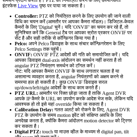
समर्थन प्रदान करता है। PTZ को नियंत्रित करने के लिए उपयोगकर्ता
इंटरफेस
Live View
पृष्ठ पर पाया जा सकता है।
Controller:
PTZ को नियंत्रित करने के लिए उपयोग की जाने वाली
विधि का चयन करें (आमतौर पर आपका कैमरा मॉडल)। डिजिटल-केवल
कैमरों के लिए 'Digital' चुनें। यदि 'ONVIF' का चयन कर रहे हैं, तो
सुनिश्चित करें कि General टैब पर आपका स्रोत प्रकार ONVIF पर
सेट है और सही तरीके से कॉन्फ़िगर किया गया है।
Pelco:
अपने Pelco डिवाइस के साथ संचार कॉन्फ़िगरेशन के लिए
Pelco Settings तक पहुंचें।
ONVIF:
ONVIF PTZ आदेशों की गति को समायोजित करें। यदि
आपका डिवाइस dual-axis आंदोलन का समर्थन नहीं करता है तो
angular PTZ नियंत्रण समर्थन को टॉगल करें।
नोट: यदि आपका कैमरा ONVIF के साथ लगातार चलता है या
असामान्य व्यवहार करता है, angular नियंत्रणों को अक्षम करने से
समस्या हल हो सकती है। कुछ ONVIF डिवाइस सरल
up/down/left/right आदेशों के साथ काम करते हैं।
PTZ URL:
आमतौर पर रिक्त छोड़ा जाता है ताकि Agent DVR
आपके IP कैमरे के URL का उपयोग करके आदेश भेज सके, लेकिन यदि
आवश्यक हो तो इसे यहां override किया जा सकता है।
Calibration Delay:
गलत अलर्ट को रोकने के लिए, Agent DVR
PTZ के उपयोग के समय motion इवेंट को संक्षिप्त अवधि के लिए
अनदेखा करता है, क्योंकि कैमरा आंदोलन motion detector को ट्रिगर
कर सकता है।
Digital PTZ:
touch या माउस व्हील के माध्यम से digital pan, tilt