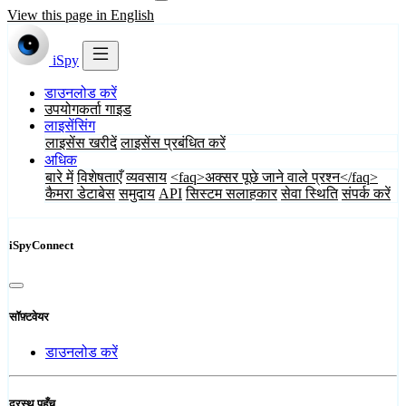
View this page in English
iSpy
डाउनलोड करें
उपयोगकर्ता गाइड
लाइसेंसिंग
लाइसेंस खरीदें
लाइसेंस प्रबंधित करें
अधिक
बारे में
विशेषताएँ
व्यवसाय
<faq>अक्सर पूछे जाने वाले प्रश्न</faq>
कैमरा डेटाबेस
समुदाय
API
सिस्टम सलाहकार
सेवा स्थिति
संपर्क करें
iSpyConnect
सॉफ़्टवेयर
डाउनलोड करें
दूरस्थ पहुँच