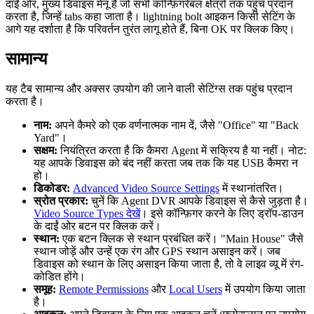
दाईं ओर, मुख्य डिवाइस मेनू है जो सभी कॉन्फ़िगरेबल क्षेत्रों तक पहुंच प्रदान
करता है, जिन्हें tabs कहा जाता है। lightning bolt आइकन
किसी सेटिंग के
आगे यह दर्शाता है कि परिवर्तन तुरंत लागू होते हैं, बिना OK पर क्लिक किए।
सामान्य
यह टैब सामान्य और अक्सर उपयोग की जाने वाली सेटिंग्स तक पहुंच प्रदान
करता है।
नाम:
अपने कैमरे को एक वर्णनात्मक नाम दें, जैसे "Office" या "Back
Yard"।
सक्षम:
नियंत्रित करता है कि कैमरा Agent में सक्रिय है या नहीं। नोट:
यह आपके डिवाइस को बंद नहीं करता जब तक कि यह USB कैमरा न
हो।
डिकोडर:
Advanced Video Source Settings
में स्थानांतरित।
स्रोत प्रकार:
चुनें कि Agent DVR आपके डिवाइस से कैसे जुड़ता है।
Video Source Types देखें
। इसे कॉन्फ़िगर करने के लिए ड्रॉप-डाउन
के दाईं ओर बटन पर क्लिक करें।
स्थान:
एक बटन क्लिक से स्थान प्रबंधित करें। "Main House" जैसे
स्थान जोड़ें और उन्हें एक रंग और GPS स्थान असाइन करें। जब
डिवाइस को स्थान के लिए असाइन किया जाता है, तो वे लाइव व्यू में रंग-
कोडित होंगे।
समूह:
Remote Permissions
और
Local Users
में उपयोग किया जाता
है।