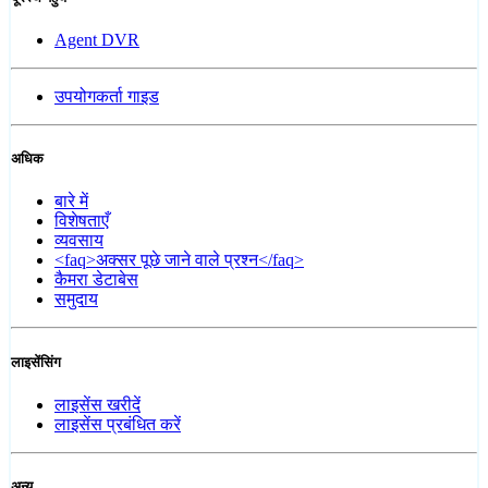
Agent DVR
उपयोगकर्ता गाइड
अधिक
बारे में
विशेषताएँ
व्यवसाय
<faq>अक्सर पूछे जाने वाले प्रश्न</faq>
कैमरा डेटाबेस
समुदाय
लाइसेंसिंग
लाइसेंस खरीदें
लाइसेंस प्रबंधित करें
अन्य