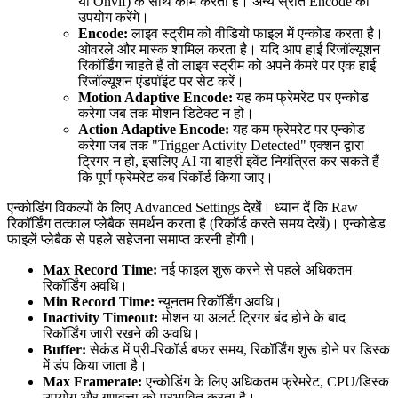
या Onvif) के साथ काम करता है। अन्य स्रोत Encode का
उपयोग करेंगे।
Encode:
लाइव स्ट्रीम को वीडियो फाइल में एन्कोड करता है।
ओवरले और मास्क शामिल करता है। यदि आप हाई रिजॉल्यूशन
रिकॉर्डिंग चाहते हैं तो लाइव स्ट्रीम को अपने कैमरे पर एक हाई
रिजॉल्यूशन एंडपॉइंट पर सेट करें।
Motion Adaptive Encode:
यह कम फ्रेमरेट पर एन्कोड
करेगा जब तक मोशन डिटेक्ट न हो।
Action Adaptive Encode:
यह कम फ्रेमरेट पर एन्कोड
करेगा जब तक "Trigger Activity Detected" एक्शन द्वारा
ट्रिगर न हो, इसलिए AI या बाहरी इवेंट नियंत्रित कर सकते हैं
कि पूर्ण फ्रेमरेट कब रिकॉर्ड किया जाए।
एन्कोडिंग विकल्पों के लिए Advanced Settings देखें। ध्यान दें कि Raw
रिकॉर्डिंग तत्काल प्लेबैक समर्थन करता है (रिकॉर्ड करते समय देखें)। एन्कोडेड
फाइलें प्लेबैक से पहले सहेजना समाप्त करनी होंगी।
Max Record Time:
नई फाइल शुरू करने से पहले अधिकतम
रिकॉर्डिंग अवधि।
Min Record Time:
न्यूनतम रिकॉर्डिंग अवधि।
Inactivity Timeout:
मोशन या अलर्ट ट्रिगर बंद होने के बाद
रिकॉर्डिंग जारी रखने की अवधि।
Buffer:
सेकंड में प्री-रिकॉर्ड बफर समय, रिकॉर्डिंग शुरू होने पर डिस्क
में डंप किया जाता है।
Max Framerate:
एन्कोडिंग के लिए अधिकतम फ्रेमरेट, CPU/डिस्क
उपयोग और गुणवत्ता को प्रभावित करता है।