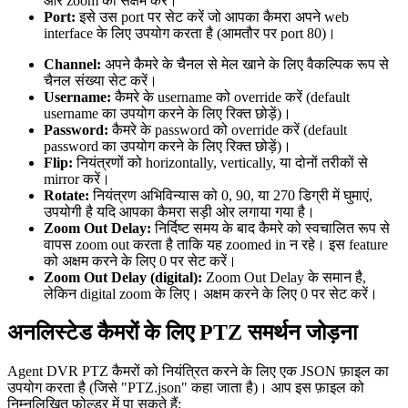
और zoom को सक्षम करें।
Port:
इसे उस port पर सेट करें जो आपका कैमरा अपने web
interface के लिए उपयोग करता है (आमतौर पर port 80)।
Channel:
अपने कैमरे के चैनल से मेल खाने के लिए वैकल्पिक रूप से
चैनल संख्या सेट करें।
Username:
कैमरे के username को override करें (default
username का उपयोग करने के लिए रिक्त छोड़ें)।
Password:
कैमरे के password को override करें (default
password का उपयोग करने के लिए रिक्त छोड़ें)।
Flip:
नियंत्रणों को horizontally, vertically, या दोनों तरीकों से
mirror करें।
Rotate:
नियंत्रण अभिविन्यास को 0, 90, या 270 डिग्री में घुमाएं,
उपयोगी है यदि आपका कैमरा सड़ी ओर लगाया गया है।
Zoom Out Delay:
निर्दिष्ट समय के बाद कैमरे को स्वचालित रूप से
वापस zoom out करता है ताकि यह zoomed in न रहे। इस feature
को अक्षम करने के लिए 0 पर सेट करें।
Zoom Out Delay (digital):
Zoom Out Delay के समान है,
लेकिन digital zoom के लिए। अक्षम करने के लिए 0 पर सेट करें।
अनलिस्टेड कैमरों के लिए PTZ समर्थन जोड़ना
Agent DVR PTZ कैमरों को नियंत्रित करने के लिए एक JSON फ़ाइल का
उपयोग करता है (जिसे "PTZ.json" कहा जाता है)। आप इस फ़ाइल को
निम्नलिखित फ़ोल्डर में पा सकते हैं: