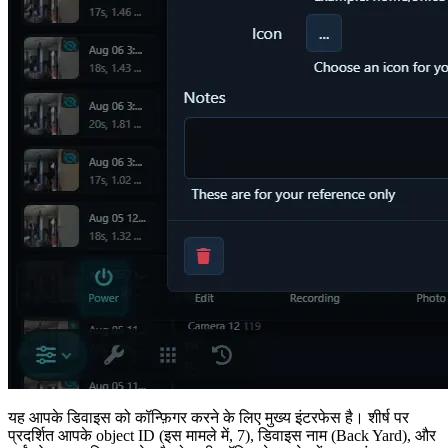
यह आपके डिवाइस को कॉन्फ़िगर करने के लिए मुख्य इंटरफेस है। शीर्ष पर
प्रदर्शित आपके object ID (इस मामले में, 7), डिवाइस नाम (Back Yard), और