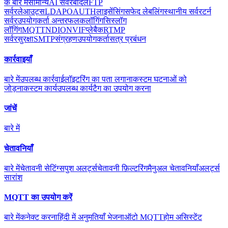
के बारे में
सामान्य
AI सर्वर
बादल
FTP
सर्वर
लेआउट्स
LDAP
OAUTH
लाइसेंसिंग
सफेद लेबलिंग
स्थानीय सर्वर
टर्न
सर्वर
उपयोगकर्ता अन्तरफलक
लॉगिंग
सिस्लॉग
लॉगिंग
MQTT
NDI
ONVIF
प्लेबैक
RTMP
सर्वर
सुरक्षा
SMTP
संग्रहण
उपयोगकर्ता
सत्र प्रबंधन
कार्रवाइयाँ
बारे में
उपलब्ध कार्रवाई
लॉइटरिंग का पता लगाना
कस्टम घटनाओं को
जोड़ना
कस्टम कार्य
उपलब्ध कार्य
टैग का उपयोग करना
जांचें
बारे में
चेतावनियाँ
बारे में
चेतावनी सेटिंग्स
पुश अलर्ट्स
चेतावनी फ़िल्टरिंग
मैनुअल चेतावनियाँ
अलर्ट्स
सारांश
MQTT का उपयोग करें
बारे में
कनेक्ट करना
हिंदी में अनुमतियाँ भेजना
ऑटो MQTT
होम असिस्टेंट