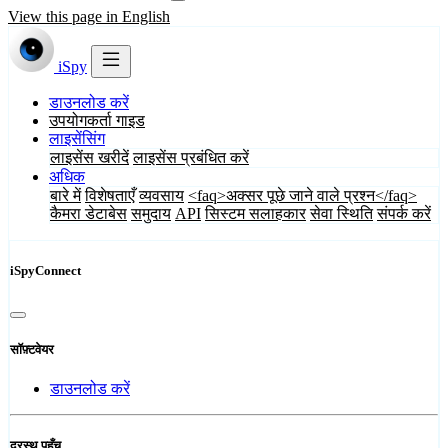
View this page in English
iSpy
डाउनलोड करें
उपयोगकर्ता गाइड
लाइसेंसिंग
लाइसेंस खरीदें
लाइसेंस प्रबंधित करें
अधिक
बारे में
विशेषताएँ
व्यवसाय
<faq>अक्सर पूछे जाने वाले प्रश्न</faq>
कैमरा डेटाबेस
समुदाय
API
सिस्टम सलाहकार
सेवा स्थिति
संपर्क करें
iSpyConnect
सॉफ़्टवेयर
डाउनलोड करें
दूरस्थ पहुँच