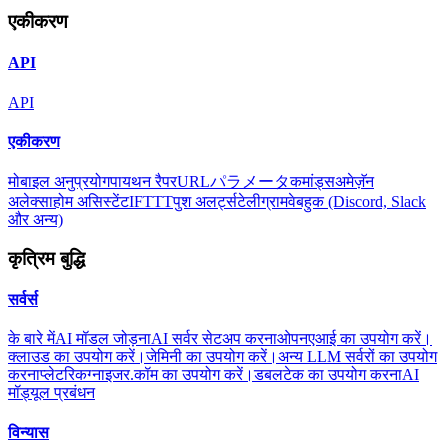
एकीकरण
API
API
एकीकरण
मोबाइल अनुप्रयोग
पायथन रैपर
URLパラメータ
कमांड्स
अमेज़ॅन
अलेक्सा
होम असिस्टेंट
IFTTT
पुश अलर्ट्स
टेलीग्राम
वेबहुक (Discord, Slack
और अन्य)
कृत्रिम बुद्धि
सर्वर्स
के बारे में
AI मॉडल जोड़ना
AI सर्वर सेटअप करना
ओपनएआई का उपयोग करें।
क्लाउड का उपयोग करें।
जेमिनी का उपयोग करें।
अन्य LLM सर्वरों का उपयोग
करना
प्लेटरिकग्नाइजर.कॉम का उपयोग करें।
डबलटेक का उपयोग करना
AI
मॉड्यूल प्रबंधन
विन्यास