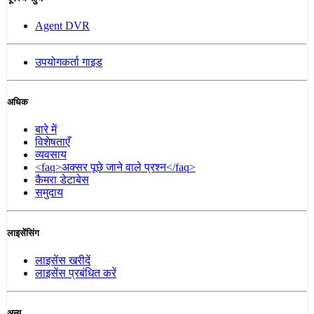
Agent DVR
उपयोगकर्ता गाइड
अधिक
बारे में
विशेषताएँ
व्यवसाय
<faq>अक्सर पूछे जाने वाले प्रश्न</faq>
कैमरा डेटाबेस
समुदाय
लाइसेंसिंग
लाइसेंस खरीदें
लाइसेंस प्रबंधित करें
अन्य