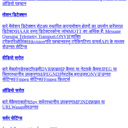
ऑडियो पहचान
मोशन डिटेक्शन
बारे में
मोशन डिटेक्शन सेटअप स्थापित करना
मोशन क्षेत्रों का उपयोग करें
सरल
डिटेक्टर
HAAR वस्तु डिटेक्टर
कोना जांच
MQTT का अर्थिक हैं: Message
Queuing Telemetry Transport.
ONVIF
व्यक्ति
ट्रैकर
रिओलिंक
Hikvision
गति पहचान
वस्तु ट्रैकिंग
ट्रिप वायर्स
API के माध्यम
से
उन्नत सेटिंग्स
वीडियो स्रोत
बारे में
क्लोन
डेस्कटॉप
डमी
DVR
फ़ाइल
IP कैमरा या नेटवर्क कैमरा
JPEG या
चित्र
स्थानीय उपकरण
MJPEG
NDI
नेस्ट
वेब ब्राउज़र
ONVIF
उन्नत
सेटिंग्स
FFmpeg सेटिंग्स
FFmpeg फ़िल्टर्स
ऑडियो स्रोत
बारे में
कैमरा
क्लोन
iSpy सर्वर
स्थानीय उपकरण
MP3
NDI
फ़ाइल या
URL
Wasapi
वेव
उन्नत
सर्वर सेटिंग्स