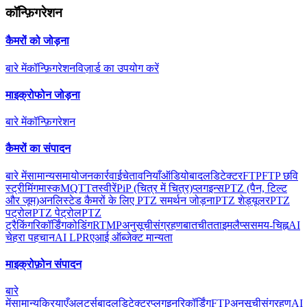
कॉन्फ़िगरेशन
कैमरों को जोड़ना
बारे में
कॉन्फ़िगरेशन
विज़ार्ड का उपयोग करें
माइक्रोफोन जोड़ना
बारे में
कॉन्फ़िगरेशन
कैमरों का संपादन
बारे में
सामान्य
समायोजन
कार्रवाई
चेतावनियाँ
ऑडियो
बादल
डिटेक्टर
FTP
FTP छवि
स्ट्रीमिंग
मास्क
MQTT
तस्वीरें
PiP (चित्र में चित्र)
प्लगइन्स
PTZ (पैन, टिल्ट
और जूम)
अनलिस्टेड कैमरों के लिए PTZ समर्थन जोड़ना
PTZ शेड्यूलर
PTZ
पट्रोल
PTZ पेट्रोल
PTZ
ट्रैकिंग
रिकॉर्डिंग
कोडिंग
RTMP
अनुसूची
संग्रहण
बातचीत
ताइमलैप्स
समय-चिह्न
AI
चेहरा पहचान
AI LPR
एआई ऑब्जेक्ट मान्यता
माइक्रोफ़ोन संपादन
बारे
में
सामान्य
क्रियाएँ
अलर्ट्स
बादल
डिटेक्टर
प्लगइन
रिकॉर्डिंग
FTP
अनुसूची
संग्रहण
AI