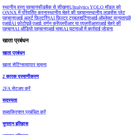
स्थानीय वस्तु पहचान
फीडबैक से सीखना
Ultralytics YOLO मॉडल को
ONNX में परिवर्तित करना
स्थानीय चेहरे की पहचान
स्थानीय लाइसेंस प्लेट
पहचान
एआई अलर्ट फ़िल्टरिंग
AI फ़िल्टर ट्रबलशूटिंग
एआई ऑब्जेक्ट मान्यता
पूछें
एआई
AI फ़ोटो
पूछें एआई: वर्णन करें
एलपीआर या एएलपीआर
एआई चेहरे की
पहचान
AI ऑडियो पहचान
एआई भाषा
AI घटनाओं में कार्रवाई जोड़ना
खाता प्रबंधन
खाता प्रबंधन
खाता सेटिंग्स
व्यापार सूचना
2 कारक प्रमाणीकरण
2FA सेटअप करें
सदस्यता
सब्सक्रिप्शन प्रबंधित करें
भुगतान इतिहास