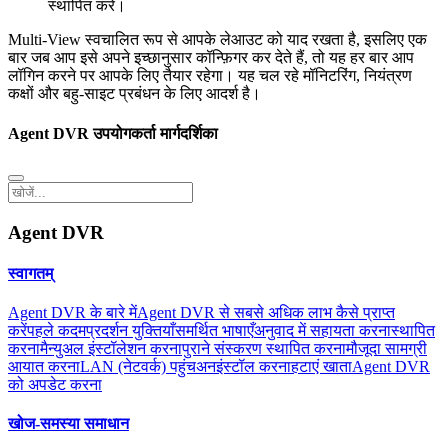
स्थापित करें।
Multi-View स्वचालित रूप से आपके लेआउट को याद रखता है, इसलिए एक
बार जब आप इसे अपने इच्छानुसार कॉन्फ़िगर कर देते हैं, तो यह हर बार आप
लॉगिन करने पर आपके लिए तैयार रहेगा। यह चल रहे मॉनिटरिंग, नियंत्रण
कक्षों और बहु-साइट प्रबंधन के लिए आदर्श है।
Agent DVR उपयोगकर्ता मार्गदर्शिका
Agent DVR
स्वागतम्
Agent DVR के बारे में
Agent DVR से सबसे अधिक लाभ कैसे प्राप्त
करें
पहले कदम
प्रदर्शन युक्तियाँ
समर्थित भाषाएँ
अनुवाद में सहायता करना
स्थापित
करना
मैन्युअल इंस्टॉलेशन करना
पुराने संस्करण स्थापित करना
मौजूदा सामग्री
आयात करना
LAN (नेटवर्क) पहुंच
अनइंस्टॉल करना
हटाएं खाता
Agent DVR
को अपडेट करना
खोज-समस्या समाधान