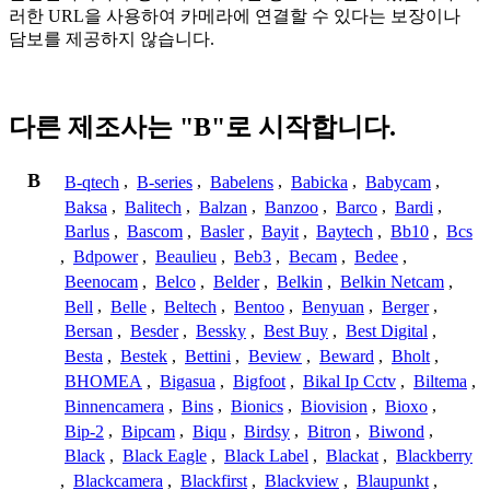
러한 URL을 사용하여 카메라에 연결할 수 있다는 보장이나
담보를 제공하지 않습니다.
다른 제조사는 "B"로 시작합니다.
B
B-qtech
,
B-series
,
Babelens
,
Babicka
,
Babycam
,
Baksa
,
Balitech
,
Balzan
,
Banzoo
,
Barco
,
Bardi
,
Barlus
,
Bascom
,
Basler
,
Bayit
,
Baytech
,
Bb10
,
Bcs
,
Bdpower
,
Beaulieu
,
Beb3
,
Becam
,
Bedee
,
Beenocam
,
Belco
,
Belder
,
Belkin
,
Belkin Netcam
,
Bell
,
Belle
,
Beltech
,
Bentoo
,
Benyuan
,
Berger
,
Bersan
,
Besder
,
Bessky
,
Best Buy
,
Best Digital
,
Besta
,
Bestek
,
Bettini
,
Beview
,
Beward
,
Bholt
,
BHOMEA
,
Bigasua
,
Bigfoot
,
Bikal Ip Cctv
,
Biltema
,
Binnencamera
,
Bins
,
Bionics
,
Biovision
,
Bioxo
,
Bip-2
,
Bipcam
,
Biqu
,
Birdsy
,
Bitron
,
Biwond
,
Black
,
Black Eagle
,
Black Label
,
Blackat
,
Blackberry
,
Blackcamera
,
Blackfirst
,
Blackview
,
Blaupunkt
,