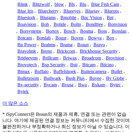
Blink
,
Blitzwolf
,
blow
,
Bls
,
Blu
,
Blue Fish Cam
,
Blue Iris
,
Bluecherry
,
Blueeyes
,
Bluejay
,
Bluepix
,
Bluestork
,
Blurams
,
Bmobile
,
Bnc Vision
,
Bnt
,
Boavision
,
Boh
,
Bolide
,
Bolin
,
Bondfree
,
Bonvision
,
Borsystems
,
Bortox
,
Bosch
,
Bosma
,
Boss
,
Bosslan
,
Botcam
,
Botslab
,
Boust
,
Boven
,
Bowya
,
Box
,
Bp Power
,
Brahms
,
Brama
,
Braun
,
Bravo
,
Bravolink
,
Breno
,
Brickcom
,
Brickhouse Security
,
Bridgevms
,
Brillcam
,
Briwax
,
Broadcom
,
Brovision
,
Brovotech
,
Bsp Security
,
Bsti
,
Bticam
,
Bticino
,
Btmax
,
Buffalo
,
Buffelshoek
,
Buitencamera
,
Bullet
,
Bulletzoom
,
Bullwark
,
Bush Plus
,
Buyee
,
Bv Globe
,
Bv-security
,
Bvcam
,
Bvusa
,
Bwa
,
Bxkam
,
Bytec
,
Bytek
더 많은 소스
* iSpyConnect은 Braun의 제품과 제휴, 연결 또는 관련이 없습
니다. 여기에 제공된 연결 정보는 커뮤니티에서 수집한 것이며
불완전하거나 부정확하거나 최신 정보가 아닐 수 있습니다. 이