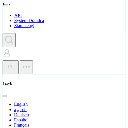
Inny
API
System Doradca
Stan usługi
PL
Język
English
العربية
Deutsch
Español
Français