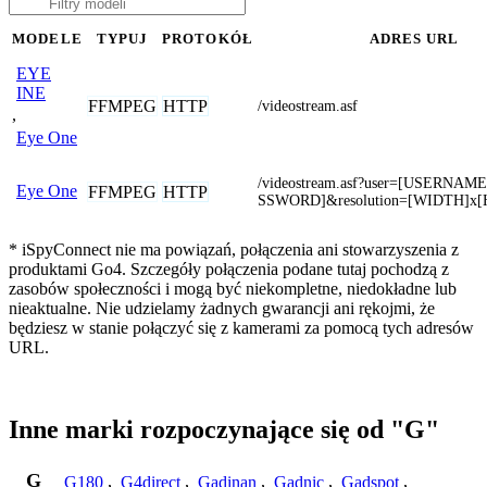
MODELE
TYPUJ
PROTOKÓŁ
ADRES URL
EYE
INE
FFMPEG
HTTP
/videostream.asf
,
Eye One
/videostream.asf?user=[USERNAM
Eye One
FFMPEG
HTTP
SSWORD]&resolution=[WIDTH]x
* iSpyConnect nie ma powiązań, połączenia ani stowarzyszenia z
produktami Go4. Szczegóły połączenia podane tutaj pochodzą z
zasobów społeczności i mogą być niekompletne, niedokładne lub
nieaktualne. Nie udzielamy żadnych gwarancji ani rękojmi, że
będziesz w stanie połączyć się z kamerami za pomocą tych adresów
URL.
Inne marki rozpoczynające się od "G"
G
G180
,
G4direct
,
Gadinan
,
Gadnic
,
Gadspot
,