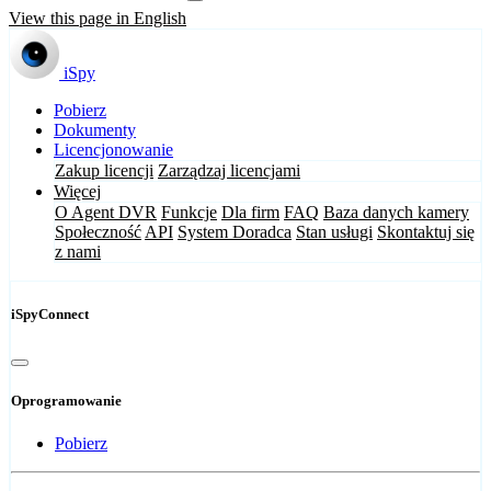
View this page in English
iSpy
Pobierz
Dokumenty
Licencjonowanie
Zakup licencji
Zarządzaj licencjami
Więcej
O Agent DVR
Funkcje
Dla firm
FAQ
Baza danych kamery
Społeczność
API
System Doradca
Stan usługi
Skontaktuj się
z nami
iSpyConnect
Oprogramowanie
Pobierz