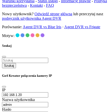
Warunki korzystania
-
Status usługi
-
Informacje prawne
-
Polityka
bezpieczeństwa
-
Kontakt
-
FAQ
Nowy użytkownik?
Odwiedź stronę główną
lub przeczytaj nasz
podręcznik użytkownika Agent DVR
Porównanie:
Agent DVR vs Blue Iris
·
Agent DVR vs Frigate
Motyw:
Szukaj
Szukaj
Go4 Kreator połączenia kamery IP
IP
Nazwa użytkownika
Hasło