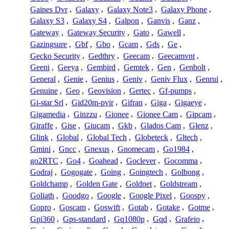
Gaines Dvr
,
Galaxy
,
Galaxy Note3
,
Galaxy Phone
,
Galaxy S3
,
Galaxy S4
,
Galpon
,
Ganvis
,
Ganz
,
Gateway
,
Gateway Security
,
Gato
,
Gawell
,
Gazingsure
,
Gbf
,
Gbo
,
Gcam
,
Gds
,
Ge
,
Gecko Security
,
Gedthry
,
Geecam
,
Geecamvnt
,
Geeni
,
Geeya
,
Gembird
,
Gemtek
,
Gen
,
Genbolt
,
General
,
Genie
,
Genius
,
Geniv
,
Geniv Flux
,
Genrui
,
Genuine
,
Geo
,
Geovision
,
Gertec
,
Gf-pumps
,
Gi-star Srl
,
Gid20m-pvir
,
Gifran
,
Giga
,
Gigaeye
,
Gigamedia
,
Ginzzu
,
Gionee
,
Gionee Cam
,
Gipcam
,
Giraffe
,
Gise
,
Giucam
,
Gkb
,
Glados Cam
,
Glenz
,
Glink
,
Global
,
Global Tech
,
Globeteck
,
Gltech
,
Gmini
,
Gncc
,
Gnexus
,
Gnomecam
,
Go1984
,
go2RTC
,
Go4
,
Goahead
,
Goclever
,
Gocomma
,
Godraj
,
Gogogate
,
Going
,
Goingtech
,
Golbong
,
Goldchamp
,
Golden Gate
,
Goldnet
,
Goldstream
,
Goliath
,
Goodgo
,
Google
,
Google Pixel
,
Goospy
,
Gopro
,
Goscam
,
Goswift
,
Gotab
,
Gotake
,
Gotme
,
Gpi360
,
Gps-standard
,
Gq1080p
,
Gqd
,
Grafeio
,