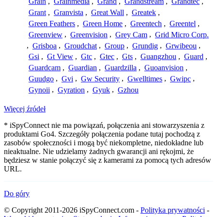
Grain
,
Grainmedia
,
Grand
,
Grandstream
,
Grandtec
,
Grant
,
Granvista
,
Great Wall
,
Greatek
,
Green Feathers
,
Green Home
,
Greentech
,
Greentel
,
Greenview
,
Greenvision
,
Grey Cam
,
Grid Micro Corp.
,
Grisboa
,
Groudchat
,
Group
,
Grundig
,
Grwibeou
,
Gsi
,
Gt View
,
Gtc
,
Gtec
,
Gts
,
Guangzhou
,
Guard
,
Guardcam
,
Guardian
,
Guardzilla
,
Guoanvision
,
Guudgo
,
Gvi
,
Gw Security
,
Gwelltimes
,
Gwipc
,
Gynoii
,
Gyration
,
Gyuk
,
Gzhou
Więcej źródeł
* iSpyConnect nie ma powiązań, połączenia ani stowarzyszenia z
produktami Go4. Szczegóły połączenia podane tutaj pochodzą z
zasobów społeczności i mogą być niekompletne, niedokładne lub
nieaktualne. Nie udzielamy żadnych gwarancji ani rękojmi, że
będziesz w stanie połączyć się z kamerami za pomocą tych adresów
URL.
Do góry
© Copyright 2011-2026 iSpyConnect.com -
Polityka prywatności
-