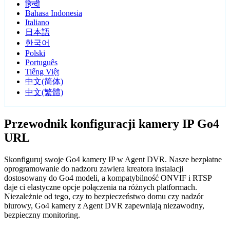
हिन्दी
Bahasa Indonesia
Italiano
日本語
한국어
Polski
Português
Tiếng Việt
中文(简体)
中文(繁體)
Przewodnik konfiguracji kamery IP Go4
URL
Skonfiguruj swoje Go4 kamery IP w Agent DVR. Nasze bezpłatne
oprogramowanie do nadzoru zawiera kreatora instalacji
dostosowany do Go4 modeli, a kompatybilność ONVIF i RTSP
daje ci elastyczne opcje połączenia na różnych platformach.
Niezależnie od tego, czy to bezpieczeństwo domu czy nadzór
biurowy, Go4 kamery z Agent DVR zapewniają niezawodny,
bezpieczny monitoring.