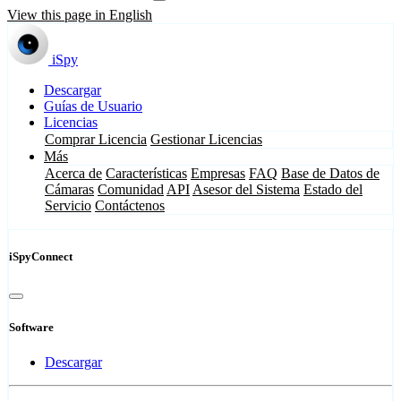
View this page in English
iSpy
Descargar
Guías de Usuario
Licencias
Comprar Licencia
Gestionar Licencias
Más
Acerca de
Características
Empresas
FAQ
Base de Datos de
Cámaras
Comunidad
API
Asesor del Sistema
Estado del
Servicio
Contáctenos
iSpyConnect
Software
Descargar