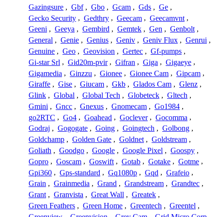
Gazingsure
,
Gbf
,
Gbo
,
Gcam
,
Gds
,
Ge
,
Gecko Security
,
Gedthry
,
Geecam
,
Geecamvnt
,
Geeni
,
Geeya
,
Gembird
,
Gemtek
,
Gen
,
Genbolt
,
General
,
Genie
,
Genius
,
Geniv
,
Geniv Flux
,
Genrui
,
Genuine
,
Geo
,
Geovision
,
Gertec
,
Gf-pumps
,
Gi-star Srl
,
Gid20m-pvir
,
Gifran
,
Giga
,
Gigaeye
,
Gigamedia
,
Ginzzu
,
Gionee
,
Gionee Cam
,
Gipcam
,
Giraffe
,
Gise
,
Giucam
,
Gkb
,
Glados Cam
,
Glenz
,
Glink
,
Global
,
Global Tech
,
Globeteck
,
Gltech
,
Gmini
,
Gncc
,
Gnexus
,
Gnomecam
,
Go1984
,
go2RTC
,
Go4
,
Goahead
,
Goclever
,
Gocomma
,
Godraj
,
Gogogate
,
Going
,
Goingtech
,
Golbong
,
Goldchamp
,
Golden Gate
,
Goldnet
,
Goldstream
,
Goliath
,
Goodgo
,
Google
,
Google Pixel
,
Goospy
,
Gopro
,
Goscam
,
Goswift
,
Gotab
,
Gotake
,
Gotme
,
Gpi360
,
Gps-standard
,
Gq1080p
,
Gqd
,
Grafeio
,
Grain
,
Grainmedia
,
Grand
,
Grandstream
,
Grandtec
,
Grant
,
Granvista
,
Great Wall
,
Greatek
,
Green Feathers
,
Green Home
,
Greentech
,
Greentel
,
Greenview
,
Greenvision
,
Grey Cam
,
Grid Micro Corp.