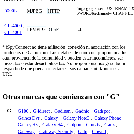
/mjpeg.cgi?user=[USERNAME]
5000L
MJPEG
HTTP
SWORD]&channel=[CHANNEL
CL-4000
,
FFMPEG
RTSP
/11
CL-4001
* iSpyConnect no tiene afiliación, conexión ni asociación con los
productos de Guardcam. Los detalles de conexión proporcionados
aquí provienen de la comunidad y pueden estar incompletos, ser
inexactos o estar desactualizados. No proporcionamos garantía ni
respaldo de que pueda conectarse a sus cámaras utilizando estas
URL.
Otras marcas que comienzan con "G"
G
G180
,
G4direct
,
Gadinan
,
Gadnic
,
Gadspot
,
Gaines Dvr
,
Galaxy
,
Galaxy Note3
,
Galaxy Phone
,
Galaxy S3
,
Galaxy S4
,
Galpon
,
Ganvis
,
Ganz
,
Gateway
,
Gateway Security
,
Gato
,
Gawell
,