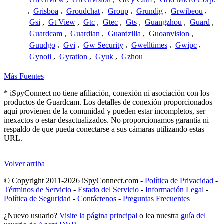
,
Grisboa
,
Groudchat
,
Group
,
Grundig
,
Grwibeou
,
Gsi
,
Gt View
,
Gtc
,
Gtec
,
Gts
,
Guangzhou
,
Guard
,
Guardcam
,
Guardian
,
Guardzilla
,
Guoanvision
,
Guudgo
,
Gvi
,
Gw Security
,
Gwelltimes
,
Gwipc
,
Gynoii
,
Gyration
,
Gyuk
,
Gzhou
Más Fuentes
* iSpyConnect no tiene afiliación, conexión ni asociación con los
productos de Guardcam. Los detalles de conexión proporcionados
aquí provienen de la comunidad y pueden estar incompletos, ser
inexactos o estar desactualizados. No proporcionamos garantía ni
respaldo de que pueda conectarse a sus cámaras utilizando estas
URL.
Volver arriba
© Copyright 2011-2026 iSpyConnect.com -
Política de Privacidad
-
Términos de Servicio
-
Estado del Servicio
-
Información Legal
-
Política de Seguridad
-
Contáctenos
-
Preguntas Frecuentes
¿Nuevo usuario?
Visite la página principal
o lea nuestra
guía del