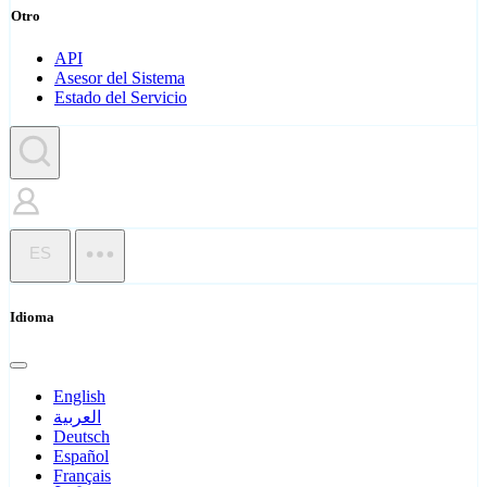
Otro
API
Asesor del Sistema
Estado del Servicio
ES
Idioma
English
العربية
Deutsch
Español
Français