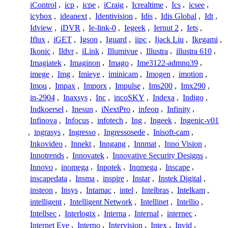
iControl
,
icp
,
icpe
,
iCraig
,
Icrealtime
,
Ics
,
icsee
,
icybox
,
ideanext
,
Identivision
,
Idis
,
Idis Global
,
Idt
,
Idview
,
iDVR
,
Ie-link-0
,
Iegeek
,
Iernut 2
,
Iets
,
Iflux
,
iGET
,
Igson
,
Iguard
,
iipc
,
Ijack Liu
,
Ikegami
,
Ikonic
,
Ildvr
,
iLink
,
Illumivue
,
Illustra
,
illustra 610
,
Imagiatek
,
Imaginon
,
Imago
,
Ime3122-admnq39
,
imege
,
Img
,
Imieye
,
iminicam
,
Imogen
,
imotion
,
Imou
,
Impax
,
Imporx
,
Impulse
,
Ims200
,
Imx290
,
in-2904
,
Inaxsys
,
Inc
,
incoSKY
,
Indexa
,
Indigo
,
Indkoersel
,
Inesun
,
iNextPro
,
infeon
,
Infinity
,
Infinova
,
Infocus
,
infotech
,
Ing
,
Ingeek
,
Ingenic-v01
,
ingrasys
,
Ingresso
,
Ingressosede
,
Inisoft-cam
,
Inkovideo
,
Innekt
,
Inngang
,
Innmat
,
Inno Vision
,
Innotrends
,
Innovatek
,
Innovative Security Designs
,
Innovo
,
inomega
,
Inpotek
,
Inqmega
,
Inscape
,
inscapedata
,
Insma
,
inspire
,
Instar
,
Instek Digital
,
insteon
,
Insys
,
Intamac
,
intel
,
Intelbras
,
Intelkam
,
intelligent
,
Intelligent Network
,
Intellinet
,
Intellio
,
Intellsec
,
Interlogix
,
Interna
,
Internal
,
internec
,
Internet Eye
,
Interno
,
Intervision
,
Intex
,
Invid
,