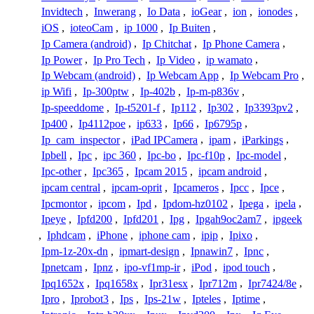
Invidtech
,
Inwerang
,
Io Data
,
ioGear
,
ion
,
ionodes
,
iOS
,
ioteoCam
,
ip 1000
,
Ip Buiten
,
Ip Camera (android)
,
Ip Chitchat
,
Ip Phone Camera
,
Ip Power
,
Ip Pro Tech
,
Ip Video
,
ip wamato
,
Ip Webcam (android)
,
Ip Webcam App
,
Ip Webcam Pro
,
ip Wifi
,
Ip-300ptw
,
Ip-402b
,
Ip-m-p836v
,
Ip-speeddome
,
Ip-t5201-f
,
Ip112
,
Ip302
,
Ip3393pv2
,
Ip400
,
Ip4112poe
,
ip633
,
Ip66
,
Ip6795p
,
Ip_cam_inspector
,
iPad IPCamera
,
ipam
,
iParkings
,
Ipbell
,
Ipc
,
ipc 360
,
Ipc-bo
,
Ipc-f10p
,
Ipc-model
,
Ipc-other
,
Ipc365
,
Ipcam 2015
,
ipcam android
,
ipcam central
,
ipcam-oprit
,
Ipcameros
,
Ipcc
,
Ipce
,
Ipcmontor
,
ipcom
,
Ipd
,
Ipdom-hz0102
,
Ipega
,
ipela
,
Ipeye
,
Ipfd200
,
Ipfd201
,
Ipg
,
Ipgah9oc2am7
,
ipgeek
,
Iphdcam
,
iPhone
,
iphone cam
,
ipip
,
Ipixo
,
Ipm-1z-20x-dn
,
ipmart-design
,
Ipnawin7
,
Ipnc
,
Ipnetcam
,
Ipnz
,
ipo-vf1mp-ir
,
iPod
,
ipod touch
,
Ipq1652x
,
Ipq1658x
,
Ipr31esx
,
Ipr712m
,
Ipr7424/8e
,
Ipro
,
Iprobot3
,
Ips
,
Ips-21w
,
Ipteles
,
Iptime
,