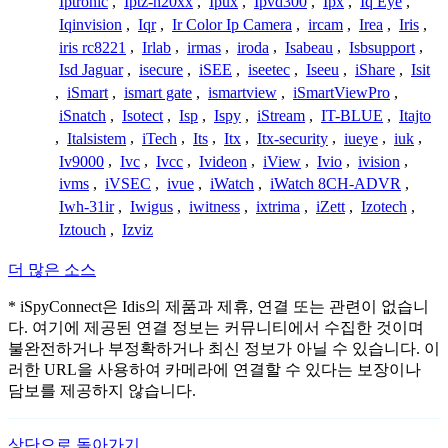
Iptronic
,
Iptz-h20xx
,
Ipux
,
Ipvd300
,
Ipx
,
Iq Eye
,
Iqinvision
,
Iqr
,
Ir Color Ip Camera
,
ircam
,
Irea
,
Iris
,
iris rc8221
,
Irlab
,
irmas
,
iroda
,
Isabeau
,
Isbsupport
,
Isd Jaguar
,
isecure
,
iSEE
,
iseetec
,
Iseeu
,
iShare
,
Isit
,
iSmart
,
ismart gate
,
ismartview
,
iSmartViewPro
,
iSnatch
,
Isotect
,
Isp
,
Ispy
,
iStream
,
IT-BLUE
,
Itajto
,
Italsistem
,
iTech
,
Its
,
Itx
,
Itx-security
,
iueye
,
iuk
,
Iv9000
,
Ivc
,
Ivcc
,
Ivideon
,
iView
,
Ivio
,
ivision
,
ivms
,
iVSEC
,
ivue
,
iWatch
,
iWatch 8CH-ADVR
,
Iwh-31ir
,
Iwigus
,
iwitness
,
ixtrima
,
iZett
,
Izotech
,
Iztouch
,
Izviz
더 많은 소스
* iSpyConnect은 Idis의 제품과 제휴, 연결 또는 관련이 없습니
다. 여기에 제공된 연결 정보는 커뮤니티에서 수집한 것이며
불완전하거나 부정확하거나 최신 정보가 아닐 수 있습니다. 이
러한 URL을 사용하여 카메라에 연결할 수 있다는 보장이나
담보를 제공하지 않습니다.
상단으로 돌아가기