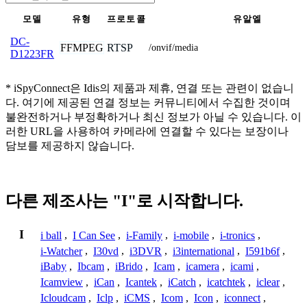
모델
유형
프로토콜
유알엘
DC-
FFMPEG
RTSP
/onvif/media
D1223FR
* iSpyConnect은 Idis의 제품과 제휴, 연결 또는 관련이 없습니
다. 여기에 제공된 연결 정보는 커뮤니티에서 수집한 것이며
불완전하거나 부정확하거나 최신 정보가 아닐 수 있습니다. 이
러한 URL을 사용하여 카메라에 연결할 수 있다는 보장이나
담보를 제공하지 않습니다.
다른 제조사는 "I"로 시작합니다.
I
i ball
,
I Can See
,
i-Family
,
i-mobile
,
i-tronics
,
i-Watcher
,
I30vd
,
i3DVR
,
i3international
,
I591b6f
,
iBaby
,
Ibcam
,
iBrido
,
Icam
,
icamera
,
icami
,
Icamview
,
iCan
,
Icantek
,
iCatch
,
icatchtek
,
iclear
,
Icloudcam
,
Iclp
,
iCMS
,
Icom
,
Icon
,
iconnect
,