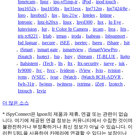
Ipnetcam
,
Ipnz
,
ipo-vf1mp-ir
,
iPod
,
ipod touch
,
Ipq1652x
,
Ipq1658x
,
Ipr31esx
,
Ipr712m
,
Ipr7424/8e
,
Ipro
,
Iprobot3
,
Ips
,
Ips-21w
,
Ipteles
,
Iptime
,
Iptronic
,
Iptz-h20xx
,
Ipux
,
Ipvd300
,
Ipx
,
Iq Eye
,
Iqinvision
,
Iqr
,
Ir Color Ip Camera
,
ircam
,
Irea
,
Iris
,
iris rc8221
,
Irlab
,
irmas
,
iroda
,
Isabeau
,
Isbsupport
,
Isd Jaguar
,
isecure
,
iSEE
,
iseetec
,
Iseeu
,
iShare
,
Isit
,
iSmart
,
ismart gate
,
ismartview
,
iSmartViewPro
,
iSnatch
,
Isotect
,
Isp
,
Ispy
,
iStream
,
IT-BLUE
,
Itajto
,
Italsistem
,
iTech
,
Its
,
Itx
,
Itx-security
,
iueye
,
iuk
,
Iv9000
,
Ivc
,
Ivcc
,
Ivideon
,
iView
,
Ivio
,
ivision
,
ivms
,
iVSEC
,
ivue
,
iWatch
,
iWatch 8CH-ADVR
,
Iwh-31ir
,
Iwigus
,
iwitness
,
ixtrima
,
iZett
,
Izotech
,
Iztouch
,
Izviz
더 많은 소스
* iSpyConnect은 Igson의 제품과 제휴, 연결 또는 관련이 없습
니다. 여기에 제공된 연결 정보는 커뮤니티에서 수집한 것이며
불완전하거나 부정확하거나 최신 정보가 아닐 수 있습니다. 이
러한 URL을 사용하여 카메라에 연결할 수 있다는 보장이나