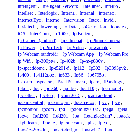
intelligent
,
Intelligent Network
,
Intellinet
,
Intellio
,
Intellsec
,
Interlogix
,
Interna
,
Internal
,
internec
,
Internet Eye
,
Interno
,
Intervision
,
Intex
,
Invid
,
Invidtech
,
Inwerang
,
Io Data
,
ioGear
,
ion
,
ionodes
,
iOS
,
ioteoCam
,
ip 1000
,
Ip Buiten
,
Ip Camera (android)
,
Ip Chitchat
,
Ip Phone Camera
,
Ip Power
,
Ip Pro Tech
,
Ip Video
,
ip wamato
,
Ip Webcam (android)
,
Ip Webcam App
,
Ip Webcam Pro
,
ip Wifi
,
Ip-300ptw
,
Ip-402b
,
Ip-m-p836v
,
Ip-speeddome
,
Ip-t5201-f
,
Ip112
,
Ip302
,
Ip3393pv2
,
Ip400
,
Ip4112poe
,
ip633
,
Ip66
,
Ip6795p
,
Ip_cam_inspector
,
iPad IPCamera
,
ipam
,
iParkings
,
Ipbell
,
Ipc
,
ipc 360
,
Ipc-bo
,
Ipc-f10p
,
Ipc-model
,
Ipc-other
,
Ipc365
,
Ipcam 2015
,
ipcam android
,
ipcam central
,
ipcam-oprit
,
Ipcameros
,
Ipcc
,
Ipce
,
Ipcmontor
,
ipcom
,
Ipd
,
Ipdom-hz0102
,
Ipega
,
ipela
,
Ipeye
,
Ipfd200
,
Ipfd201
,
Ipg
,
Ipgah9oc2am7
,
ipgeek
,
Iphdcam
,
iPhone
,
iphone cam
,
ipip
,
Ipixo
,
Ipm-1z-20x-dn
,
ipmart-design
,
Ipnawin7
,
Ipnc
,