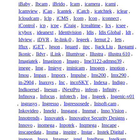
iBaby
,
Ibcam
,
iBrido
,
Icam
,
icamera
,
icami
,
Icamview
,
iCan
,
Icantek
,
iCatch
,
icatchtek
,
iclear
,
Icloudcam
,
Iclp
,
iCMS
,
Icom
,
Icon
,
iconnect
,
iControl
,
icp
,
icpe
,
iCraig
,
Icrealtime
,
Ics
,
icsee
,
icybox
,
ideanext
,
Identivision
,
Idis
,
Idis Global
,
Idt
,
Idview
,
iDVR
,
Ie-link-0
,
Iegeek
,
Iernut 2
,
Iets
,
Iflux
,
iGET
,
Igson
,
Iguard
,
iipc
,
Ijack Liu
,
Ikegami
,
Ikonic
,
Ildvr
,
iLink
,
Illumivue
,
Illustra
,
illustra 610
,
Imagiatek
,
Imaginon
,
Imago
,
Ime3122-admnq39
,
imege
,
Img
,
Imieye
,
iminicam
,
Imogen
,
imotion
,
Imou
,
Impax
,
Imporx
,
Impulse
,
Ims200
,
Imx290
,
in-2904
,
Inaxsys
,
Inc
,
incoSKY
,
Indexa
,
Indigo
,
Indkoersel
,
Inesun
,
iNextPro
,
infeon
,
Infinity
,
Infinova
,
Infocus
,
infotech
,
Ing
,
Ingeek
,
Ingenic-v01
,
ingrasys
,
Ingresso
,
Ingressosede
,
Inisoft-cam
,
Inkovideo
,
Innekt
,
Inngang
,
Innmat
,
Inno Vision
,
Innotrends
,
Innovatek
,
Innovative Security Designs
,
Innovo
,
inomega
,
Inpotek
,
Inqmega
,
Inscape
,
inscapedata
,
Insma
,
inspire
,
Instar
,
Instek Digital
,
insteon
,
Insys
,
Intamac
,
intel
,
Intelbras
,
Intelkam
,