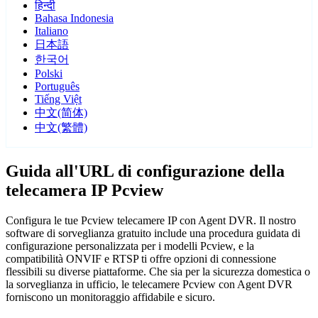
हिन्दी
Bahasa Indonesia
Italiano
日本語
한국어
Polski
Português
Tiếng Việt
中文(简体)
中文(繁體)
Guida all'URL di configurazione della
telecamera IP Pcview
Configura le tue Pcview telecamere IP con Agent DVR. Il nostro
software di sorveglianza gratuito include una procedura guidata di
configurazione personalizzata per i modelli Pcview, e la
compatibilità ONVIF e RTSP ti offre opzioni di connessione
flessibili su diverse piattaforme. Che sia per la sicurezza domestica o
la sorveglianza in ufficio, le telecamere Pcview con Agent DVR
forniscono un monitoraggio affidabile e sicuro.