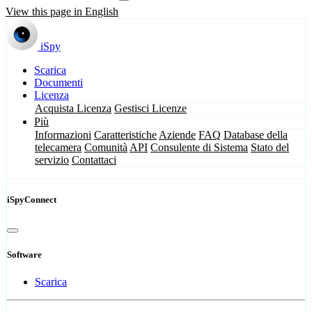
View this page in English
iSpy
Scarica
Documenti
Licenza
Acquista Licenza
Gestisci Licenze
Più
Informazioni
Caratteristiche
Aziende
FAQ
Database della
telecamera
Comunità
API
Consulente di Sistema
Stato del
servizio
Contattaci
iSpyConnect
Software
Scarica