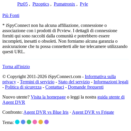
Ptz05
,
Ptzoptics
,
Pumatronix
,
Pyle
Più Fonti
* iSpyConnect non ha alcuna affiliazione, connessione o
associazione con i prodotti di Pcview. I dettagli di connessione
forniti qui sono raccolti dalla comunità e potrebbero essere
incompleti, inesatti o obsoleti. Non forniamo alcuna garanzia o
assicurazione che tu possa connetterti alle tue telecamere utilizzando
questi URL.
Torna all'inizio
© Copyright 2011-2026 iSpyConnect.com -
Informativa sulla
privacy
-
Termini di servizio
-
Stato del servizio
-
Informazioni legali
-
Politica di sicurezza
-
Contattaci
-
Domande frequenti
Nuovo utente?
Visita la homepage
o leggi la nostra
guida utente di
Agent DVR
Confronto:
Agent DVR vs Blue Iris
·
Agent DVR vs Frigate
Tema: