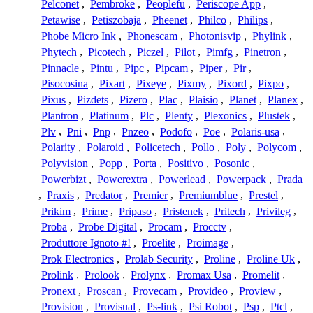
Pelconet
,
Pembroke
,
Peoplefu
,
Periscope App
,
Petawise
,
Petiszobaja
,
Pheenet
,
Philco
,
Philips
,
Phobe Micro Ink
,
Phonescam
,
Photonisvip
,
Phylink
,
Phytech
,
Picotech
,
Piczel
,
Pilot
,
Pimfg
,
Pinetron
,
Pinnacle
,
Pintu
,
Pipc
,
Pipcam
,
Piper
,
Pir
,
Pisocosina
,
Pixart
,
Pixeye
,
Pixmy
,
Pixord
,
Pixpo
,
Pixus
,
Pizdets
,
Pizero
,
Plac
,
Plaisio
,
Planet
,
Planex
,
Plantron
,
Platinum
,
Plc
,
Plenty
,
Plexonics
,
Plustek
,
Plv
,
Pni
,
Pnp
,
Pnzeo
,
Podofo
,
Poe
,
Polaris-usa
,
Polarity
,
Polaroid
,
Policetech
,
Pollo
,
Poly
,
Polycom
,
Polyvision
,
Popp
,
Porta
,
Positivo
,
Posonic
,
Powerbizt
,
Powerextra
,
Powerlead
,
Powerpack
,
Prada
,
Praxis
,
Predator
,
Premier
,
Premiumblue
,
Prestel
,
Prikim
,
Prime
,
Pripaso
,
Pristenek
,
Pritech
,
Privileg
,
Proba
,
Probe Digital
,
Procam
,
Procctv
,
Produttore Ignoto #!
,
Proelite
,
Proimage
,
Prok Electronics
,
Prolab Security
,
Proline
,
Proline Uk
,
Prolink
,
Prolook
,
Prolynx
,
Promax Usa
,
Promelit
,
Pronext
,
Proscan
,
Provecam
,
Provideo
,
Proview
,
Provision
,
Provisual
,
Ps-link
,
Psi Robot
,
Psp
,
Ptcl
,