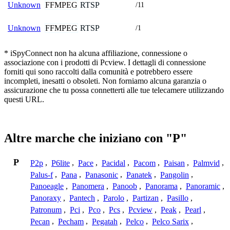
FFMPEG
RTSP
Unknown
/11
FFMPEG
RTSP
Unknown
/1
* iSpyConnect non ha alcuna affiliazione, connessione o
associazione con i prodotti di Pcview. I dettagli di connessione
forniti qui sono raccolti dalla comunità e potrebbero essere
incompleti, inesatti o obsoleti. Non forniamo alcuna garanzia o
assicurazione che tu possa connetterti alle tue telecamere utilizzando
questi URL.
Altre marche che iniziano con "P"
P
P2p
,
P6lite
,
Pace
,
Pacidal
,
Pacom
,
Paisan
,
Palmvid
,
Palus-f
,
Pana
,
Panasonic
,
Panatek
,
Pangolin
,
Panoeagle
,
Panomera
,
Panoob
,
Panorama
,
Panoramic
,
Panoraxy
,
Pantech
,
Parolo
,
Partizan
,
Pasillo
,
Patronum
,
Pci
,
Pco
,
Pcs
,
Pcview
,
Peak
,
Pearl
,
Pecan
,
Pecham
,
Pegatah
,
Pelco
,
Pelco Sarix
,