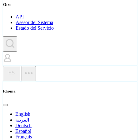
Otro
API
Asesor del Sistema
Estado del Servicio
ES
Idioma
English
العربية
Deutsch
Español
Français