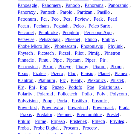
Panoeagle
,
Panomera
,
Panoob
,
Panorama
,
Panoramic
,
Panoraxy
,
Pantech
,
Parolo
,
Partizan
,
Pasillo
,
Patronum
,
Pci
,
Pco
,
Pcs
,
Pcview
,
Peak
,
Pearl
,
Pecan
,
Pecham
,
Pegatah
,
Pelco
,
Pelco Sarix
,
Pelconet
,
Pembroke
,
Peoplefu
,
Periscope App
,
Petawise
,
Petiszobaja
,
Pheenet
,
Philco
,
Philips
,
Phobe Micro Ink
,
Phonescam
,
Photonisvip
,
Phylink
,
Phytech
,
Picotech
,
Piczel
,
Pilot
,
Pimfg
,
Pinetron
,
Pinnacle
,
Pintu
,
Pipc
,
Pipcam
,
Piper
,
Pir
,
Pisocosina
,
Pixart
,
Pixeye
,
Pixmy
,
Pixord
,
Pixpo
,
Pixus
,
Pizdets
,
Pizero
,
Plac
,
Plaisio
,
Planet
,
Planex
,
Plantron
,
Platinum
,
Plc
,
Plenty
,
Plexonics
,
Plustek
,
Plv
,
Pni
,
Pnp
,
Pnzeo
,
Podofo
,
Poe
,
Polaris-usa
,
Polarity
,
Polaroid
,
Policetech
,
Pollo
,
Poly
,
Polycom
,
Polyvision
,
Popp
,
Porta
,
Positivo
,
Posonic
,
Powerbizt
,
Powerextra
,
Powerlead
,
Powerpack
,
Prada
,
Praxis
,
Predator
,
Premier
,
Premiumblue
,
Prestel
,
Prikim
,
Prime
,
Pripaso
,
Pristenek
,
Pritech
,
Privileg
,
Proba
,
Probe Digital
,
Procam
,
Procctv
,