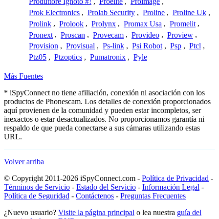
Produttore Ignoto #!
,
Proelite
,
Proimage
,
Prok Electronics
,
Prolab Security
,
Proline
,
Proline Uk
,
Prolink
,
Prolook
,
Prolynx
,
Promax Usa
,
Promelit
,
Pronext
,
Proscan
,
Provecam
,
Provideo
,
Proview
,
Provision
,
Provisual
,
Ps-link
,
Psi Robot
,
Psp
,
Ptcl
,
Ptz05
,
Ptzoptics
,
Pumatronix
,
Pyle
Más Fuentes
* iSpyConnect no tiene afiliación, conexión ni asociación con los
productos de Phonescam. Los detalles de conexión proporcionados
aquí provienen de la comunidad y pueden estar incompletos, ser
inexactos o estar desactualizados. No proporcionamos garantía ni
respaldo de que pueda conectarse a sus cámaras utilizando estas
URL.
Volver arriba
© Copyright 2011-2026 iSpyConnect.com -
Política de Privacidad
-
Términos de Servicio
-
Estado del Servicio
-
Información Legal
-
Política de Seguridad
-
Contáctenos
-
Preguntas Frecuentes
¿Nuevo usuario?
Visite la página principal
o lea nuestra
guía del