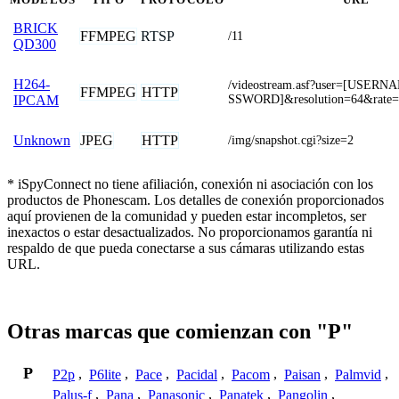
BRICK
FFMPEG
RTSP
/11
QD300
H264-
/videostream.asf?user=[USER
FFMPEG
HTTP
SSWORD]&resolution=64&rate=
IPCAM
JPEG
HTTP
Unknown
/img/snapshot.cgi?size=2
* iSpyConnect no tiene afiliación, conexión ni asociación con los
productos de Phonescam. Los detalles de conexión proporcionados
aquí provienen de la comunidad y pueden estar incompletos, ser
inexactos o estar desactualizados. No proporcionamos garantía ni
respaldo de que pueda conectarse a sus cámaras utilizando estas
URL.
Otras marcas que comienzan con "P"
P
P2p
,
P6lite
,
Pace
,
Pacidal
,
Pacom
,
Paisan
,
Palmvid
,
Palus-f
,
Pana
,
Panasonic
,
Panatek
,
Pangolin
,