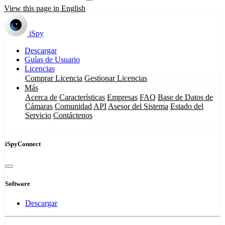
View this page in English
iSpy
Descargar
Guías de Usuario
Licencias
Comprar Licencia
Gestionar Licencias
Más
Acerca de
Características
Empresas
FAQ
Base de Datos de
Cámaras
Comunidad
API
Asesor del Sistema
Estado del
Servicio
Contáctenos
iSpyConnect
Software
Descargar