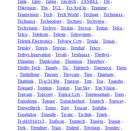
Tank
,
Tapo
,
Targa
,
Tas-tech
,
TASBEL
,
Tbi
,
Tbkvision
,
Tbs
,
TCL
,
Tcs Avd Ip
,
Teamme
,
Teamvision
,
Tech
,
Tech World
,
Techage
,
Techmaxx
,
Technaxx
,
Technology
,
Techpro
,
Techview
,
Techvision
,
Techyo
,
Teckin
,
Tecvoz
,
Tedun
,
Telca
,
Telco
,
Telekom
,
Teleste
,
Telesystem
,
Teletek Electronics
,
Telview Cctv
,
Tenda
,
Tensai
,
Tensky
,
Tenvis
,
Tenvus
,
Teruhal
,
Tesco
,
Tethys Innovation
,
Tevah
,
Texhnaxx
,
Thethys
,
Thingino
,
Thinkvalue
,
Thomson
,
Threeboy
,
Thrifty Tech
,
Tiandy
,
Tic
,
Tidetech
,
Tigersecu
,
Tigris
,
Timhillone
,
Tinosec
,
Tinycam
,
Tipo
,
Titanium
,
Titathink
,
Tl-sc3130g
,
Tmezon
,
Tmt
,
Toa
,
Toaioho
,
Toguard
,
Tomtop
,
Tonton
,
Top Sky
,
Top Vision
,
Topcam
,
Topcony
,
Topica Cctv
,
Topmountain
,
Topo
,
Topodome
,
Topsee
,
Topsicherheit
,
Toptech
,
Topway
,
Topwelltech
,
Torno
,
Torv
,
Toscan
,
Toshiba
,
Toughdog
,
Touralle
,
Tp-ipc
,
Tp-link
,
Tptek
,
Tr-d4101ir1v3
,
Traficon
,
Trantech
,
Trasera
,
Trassir
,
Trek
,
Trendnet
,
Triax
,
Trident
,
Trivision
,
Tronitec
,