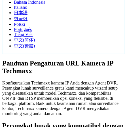
Bahasa Indonesia
Italiano
日本語
한국어
Polski
Português
Tiếng Việt
中文(简体)
中文(繁體)
Panduan Pengaturan URL Kamera IP
Techmaxx
Konfigurasikan Techmaxx kamera IP Anda dengan Agent DVR.
Perangkat lunak surveillance gratis kami mencakup wizard setup
yang disesuaikan untuk model Techmaxx, dan kompatibilitas
ONVIF dan RTSP memberikan opsi koneksi yang fleksibel di
berbagai platform. Baik untuk keamanan rumah atau surveillance
kantor, Techmaxx kamera dengan Agent DVR menyediakan
monitoring yang andal dan aman.
Perangkat lunak yang kompatibel dengan