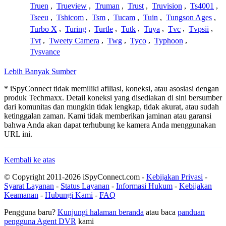
Truen
,
Trueview
,
Truman
,
Trust
,
Truvision
,
Ts4001
,
Tseeu
,
Tshicom
,
Tsm
,
Tucam
,
Tuin
,
Tungson Ages
,
Turbo X
,
Turing
,
Turtle
,
Tutk
,
Tuya
,
Tvc
,
Tvpsii
,
Tvt
,
Tweety Camera
,
Twg
,
Tyco
,
Typhoon
,
Tysvance
Lebih Banyak Sumber
* iSpyConnect tidak memiliki afiliasi, koneksi, atau asosiasi dengan
produk Techmaxx. Detail koneksi yang disediakan di sini bersumber
dari komunitas dan mungkin tidak lengkap, tidak akurat, atau sudah
ketinggalan zaman. Kami tidak memberikan jaminan atau garansi
bahwa Anda akan dapat terhubung ke kamera Anda menggunakan
URL ini.
Kembali ke atas
© Copyright 2011-2026 iSpyConnect.com -
Kebijakan Privasi
-
Syarat Layanan
-
Status Layanan
-
Informasi Hukum
-
Kebijakan
Keamanan
-
Hubungi Kami
-
FAQ
Pengguna baru?
Kunjungi halaman beranda
atau baca
panduan
pengguna Agent DVR
kami