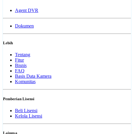
Agent DVR
Dokumen
Lebih
Tentang
Fitur
Bisnis
FAQ
Basis Data Kamera
Komunitas
Pemberian Lisensi
Beli Lisensi
Kelola Lisensi
Lainnya