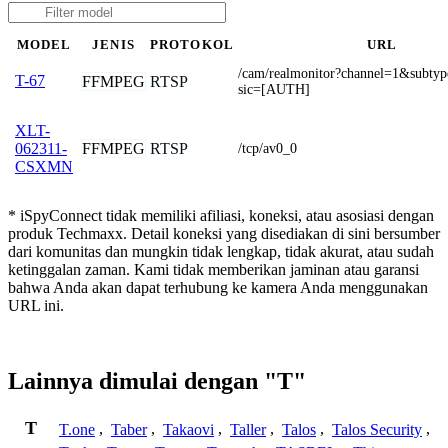
MODEL
JENIS
PROTOKOL
URL
/cam/realmonitor?channel=1&subty
T-67
FFMPEG
RTSP
sic=[AUTH]
XLT-
FFMPEG
RTSP
062311-
/tcp/av0_0
CSXMN
* iSpyConnect tidak memiliki afiliasi, koneksi, atau asosiasi dengan
produk Techmaxx. Detail koneksi yang disediakan di sini bersumber
dari komunitas dan mungkin tidak lengkap, tidak akurat, atau sudah
ketinggalan zaman. Kami tidak memberikan jaminan atau garansi
bahwa Anda akan dapat terhubung ke kamera Anda menggunakan
URL ini.
Lainnya dimulai dengan "T"
T
T.one
,
Taber
,
Takaovi
,
Taller
,
Talos
,
Talos Security
,