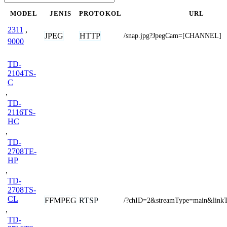
MODEL
JENIS
PROTOKOL
URL
2311
,
JPEG
HTTP
/snap.jpg?JpegCam=[CHANNEL]
9000
TD-
2104TS-
C
,
TD-
2116TS-
HC
,
TD-
2708TE-
HP
,
TD-
2708TS-
CL
FFMPEG
RTSP
/?chID=2&streamType=main&linkT
,
TD-