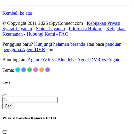
Kembali ke atas
© Copyright 2011-2026 iSpyConnect.com -
Kebijakan Privasi
-
Syarat Layanan
-
Status Layanan
-
Informasi Hukum
-
Kebijakan
Keamanan
-
Hubungi Kami
-
FAQ
Pengguna baru?
Kunjungi halaman beranda
atau baca
panduan
pengguna Agent DVR
kami
Bandingkan:
Agent DVR vs Blue Iris
·
Agent DVR vs Frigate
Tema:
Cari
Cari
Wizard Koneksi Kamera IP Tvt