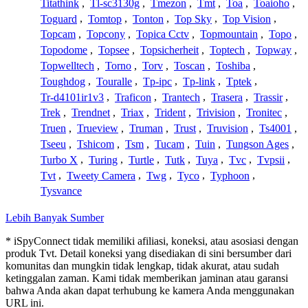
Titathink
,
Tl-sc3130g
,
Tmezon
,
Tmt
,
Toa
,
Toaioho
,
Toguard
,
Tomtop
,
Tonton
,
Top Sky
,
Top Vision
,
Topcam
,
Topcony
,
Topica Cctv
,
Topmountain
,
Topo
,
Topodome
,
Topsee
,
Topsicherheit
,
Toptech
,
Topway
,
Topwelltech
,
Torno
,
Torv
,
Toscan
,
Toshiba
,
Toughdog
,
Touralle
,
Tp-ipc
,
Tp-link
,
Tptek
,
Tr-d4101ir1v3
,
Traficon
,
Trantech
,
Trasera
,
Trassir
,
Trek
,
Trendnet
,
Triax
,
Trident
,
Trivision
,
Tronitec
,
Truen
,
Trueview
,
Truman
,
Trust
,
Truvision
,
Ts4001
,
Tseeu
,
Tshicom
,
Tsm
,
Tucam
,
Tuin
,
Tungson Ages
,
Turbo X
,
Turing
,
Turtle
,
Tutk
,
Tuya
,
Tvc
,
Tvpsii
,
Tvt
,
Tweety Camera
,
Twg
,
Tyco
,
Typhoon
,
Tysvance
Lebih Banyak Sumber
* iSpyConnect tidak memiliki afiliasi, koneksi, atau asosiasi dengan
produk Tvt. Detail koneksi yang disediakan di sini bersumber dari
komunitas dan mungkin tidak lengkap, tidak akurat, atau sudah
ketinggalan zaman. Kami tidak memberikan jaminan atau garansi
bahwa Anda akan dapat terhubung ke kamera Anda menggunakan
URL ini.