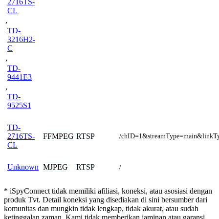
2716TS-
CL
,
TD-
3216H2-
C
,
TD-
9441E3
,
TD-
9525S1
TD-
FFMPEG
RTSP
2716TS-
/chID=1&streamType=main&linkTy
CL
MJPEG
RTSP
Unknown
/
* iSpyConnect tidak memiliki afiliasi, koneksi, atau asosiasi dengan
produk Tvt. Detail koneksi yang disediakan di sini bersumber dari
komunitas dan mungkin tidak lengkap, tidak akurat, atau sudah
ketinggalan zaman. Kami tidak memberikan jaminan atau garansi