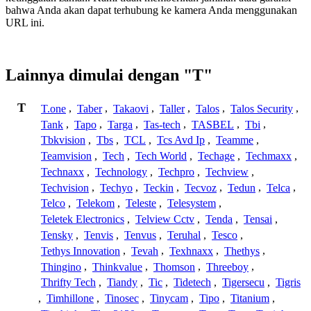
bahwa Anda akan dapat terhubung ke kamera Anda menggunakan
URL ini.
Lainnya dimulai dengan "T"
T
T.one
,
Taber
,
Takaovi
,
Taller
,
Talos
,
Talos Security
,
Tank
,
Tapo
,
Targa
,
Tas-tech
,
TASBEL
,
Tbi
,
Tbkvision
,
Tbs
,
TCL
,
Tcs Avd Ip
,
Teamme
,
Teamvision
,
Tech
,
Tech World
,
Techage
,
Techmaxx
,
Technaxx
,
Technology
,
Techpro
,
Techview
,
Techvision
,
Techyo
,
Teckin
,
Tecvoz
,
Tedun
,
Telca
,
Telco
,
Telekom
,
Teleste
,
Telesystem
,
Teletek Electronics
,
Telview Cctv
,
Tenda
,
Tensai
,
Tensky
,
Tenvis
,
Tenvus
,
Teruhal
,
Tesco
,
Tethys Innovation
,
Tevah
,
Texhnaxx
,
Thethys
,
Thingino
,
Thinkvalue
,
Thomson
,
Threeboy
,
Thrifty Tech
,
Tiandy
,
Tic
,
Tidetech
,
Tigersecu
,
Tigris
,
Timhillone
,
Tinosec
,
Tinycam
,
Tipo
,
Titanium
,