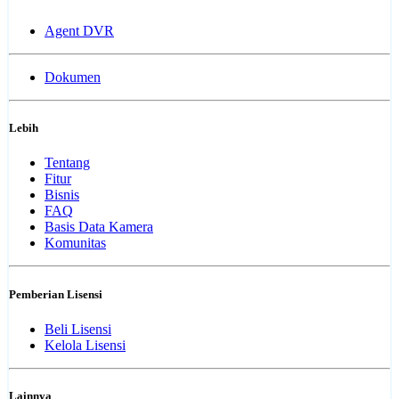
Agent DVR
Dokumen
Lebih
Tentang
Fitur
Bisnis
FAQ
Basis Data Kamera
Komunitas
Pemberian Lisensi
Beli Lisensi
Kelola Lisensi
Lainnya