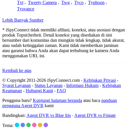
Tvt
,
Tweety Camera
,
Twg
,
Tyco
,
Typhoon
,
Tysvance
Lebih Banyak Sumber
* iSpyConnect tidak memiliki afiliasi, koneksi, atau asosiasi dengan
produk Topsicherheit. Detail koneksi yang disediakan di sini
bersumber dari komunitas dan mungkin tidak lengkap, tidak akurat,
atau sudah ketinggalan zaman. Kami tidak memberikan jaminan
atau garansi bahwa Anda akan dapat terhubung ke kamera Anda
menggunakan URL ini.
Kembali ke atas
© Copyright 2011-2026 iSpyConnect.com -
Kebijakan Privasi
-
Syarat Layanan
-
Status Layanan
-
Informasi Hukum
-
Kebijakan
Keamanan
-
Hubungi Kami
-
FAQ
Pengguna baru?
Kunjungi halaman beranda
atau baca
panduan
pengguna Agent DVR
kami
Bandingkan:
Agent DVR vs Blue Iris
·
Agent DVR vs Frigate
Tema: