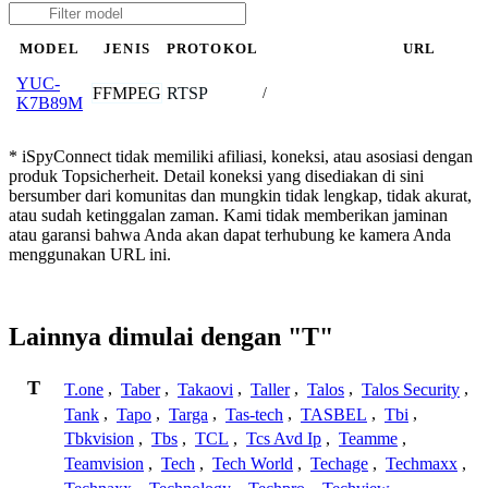
MODEL
JENIS
PROTOKOL
URL
YUC-
FFMPEG
RTSP
/
K7B89M
* iSpyConnect tidak memiliki afiliasi, koneksi, atau asosiasi dengan
produk Topsicherheit. Detail koneksi yang disediakan di sini
bersumber dari komunitas dan mungkin tidak lengkap, tidak akurat,
atau sudah ketinggalan zaman. Kami tidak memberikan jaminan
atau garansi bahwa Anda akan dapat terhubung ke kamera Anda
menggunakan URL ini.
Lainnya dimulai dengan "T"
T
T.one
,
Taber
,
Takaovi
,
Taller
,
Talos
,
Talos Security
,
Tank
,
Tapo
,
Targa
,
Tas-tech
,
TASBEL
,
Tbi
,
Tbkvision
,
Tbs
,
TCL
,
Tcs Avd Ip
,
Teamme
,
Teamvision
,
Tech
,
Tech World
,
Techage
,
Techmaxx
,