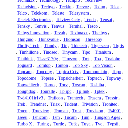
Technaxx
,
Technology
,
Techpro
,
Techview
,
Techvision
,
Techyo
,
Teckin
,
Tecvoz
,
Tedun
,
Telca
,
Telco
,
Telekom
,
Teleste
,
Telesystem
,
Teletek Electronics
,
Telview Cctv
,
Tenda
,
Tensai
,
Tensky
,
Tenvis
,
Tenvus
,
Teruhal
,
Tesco
,
Tethys Innovation
,
Tevah
,
Texhnaxx
,
Thethys
,
Thingino
,
Thinkvalue
,
Thomson
,
Threeboy
,
Thrifty Tech
,
Tiandy
,
Tic
,
Tidetech
,
Tigersecu
,
Tigris
,
Timhillone
,
Tinosec
,
Tinycam
,
Tipo
,
Titanium
,
Titathink
,
Tl-sc3130g
,
Tmezon
,
Tmt
,
Toa
,
Toaioho
,
Toguard
,
Tomtop
,
Tonton
,
Top Sky
,
Top Vision
,
Topcam
,
Topcony
,
Topica Cctv
,
Topmountain
,
Topo
,
Topodome
,
Topsee
,
Topsicherheit
,
Toptech
,
Topway
,
Topwelltech
,
Torno
,
Torv
,
Toscan
,
Toshiba
,
Toughdog
,
Touralle
,
Tp-ipc
,
Tp-link
,
Tptek
,
Tr-d4101ir1v3
,
Traficon
,
Trantech
,
Trasera
,
Trassir
,
Trek
,
Trendnet
,
Triax
,
Trident
,
Trivision
,
Tronitec
,
Truen
,
Trueview
,
Truman
,
Trust
,
Truvision
,
Ts4001
,
Tseeu
,
Tshicom
,
Tsm
,
Tucam
,
Tuin
,
Tungson Ages
,
Turbo X
,
Turing
,
Turtle
,
Tutk
,
Tuya
,
Tvc
,
Tvpsii
,