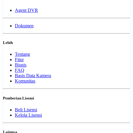
Agent DVR
Dokumen
Lebih
Tentang
Fitur
Bisnis
FAQ
Basis Data Kamera
Komunitas
Pemberian Lisensi
Beli Lisensi
Kelola Lisensi
Lainnya