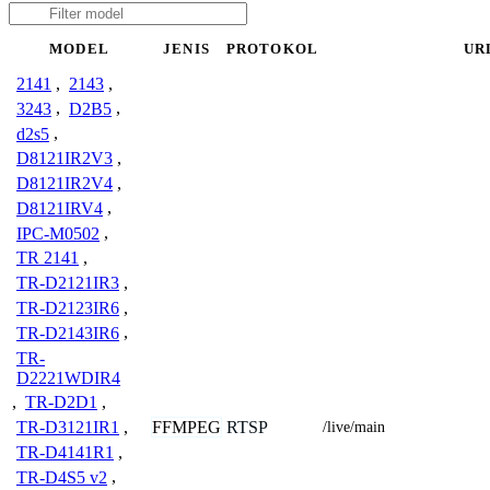
MODEL
JENIS
PROTOKOL
UR
2141
,
2143
,
3243
,
D2B5
,
d2s5
,
D8121IR2V3
,
D8121IR2V4
,
D8121IRV4
,
IPC-M0502
,
TR 2141
,
TR-D2121IR3
,
TR-D2123IR6
,
TR-D2143IR6
,
TR-
D2221WDIR4
,
TR-D2D1
,
FFMPEG
RTSP
TR-D3121IR1
,
/live/main
TR-D4141R1
,
TR-D4S5 v2
,