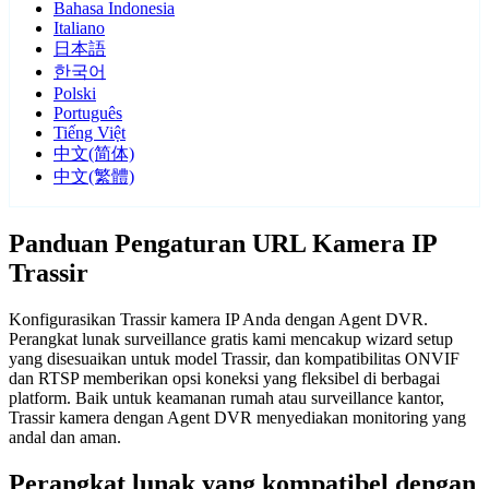
Bahasa Indonesia
Italiano
日本語
한국어
Polski
Português
Tiếng Việt
中文(简体)
中文(繁體)
Panduan Pengaturan URL Kamera IP
Trassir
Konfigurasikan Trassir kamera IP Anda dengan Agent DVR.
Perangkat lunak surveillance gratis kami mencakup wizard setup
yang disesuaikan untuk model Trassir, dan kompatibilitas ONVIF
dan RTSP memberikan opsi koneksi yang fleksibel di berbagai
platform. Baik untuk keamanan rumah atau surveillance kantor,
Trassir kamera dengan Agent DVR menyediakan monitoring yang
andal dan aman.
Perangkat lunak yang kompatibel dengan