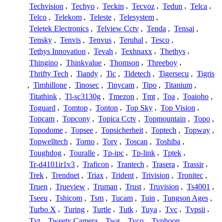
Techvision
,
Techyo
,
Teckin
,
Tecvoz
,
Tedun
,
Telca
,
Telco
,
Telekom
,
Teleste
,
Telesystem
,
Teletek Electronics
,
Telview Cctv
,
Tenda
,
Tensai
,
Tensky
,
Tenvis
,
Tenvus
,
Teruhal
,
Tesco
,
Tethys Innovation
,
Tevah
,
Texhnaxx
,
Thethys
,
Thingino
,
Thinkvalue
,
Thomson
,
Threeboy
,
Thrifty Tech
,
Tiandy
,
Tic
,
Tidetech
,
Tigersecu
,
Tigris
,
Timhillone
,
Tinosec
,
Tinycam
,
Tipo
,
Titanium
,
Titathink
,
Tl-sc3130g
,
Tmezon
,
Tmt
,
Toa
,
Toaioho
,
Toguard
,
Tomtop
,
Tonton
,
Top Sky
,
Top Vision
,
Topcam
,
Topcony
,
Topica Cctv
,
Topmountain
,
Topo
,
Topodome
,
Topsee
,
Topsicherheit
,
Toptech
,
Topway
,
Topwelltech
,
Torno
,
Torv
,
Toscan
,
Toshiba
,
Toughdog
,
Touralle
,
Tp-ipc
,
Tp-link
,
Tptek
,
Tr-d4101ir1v3
,
Traficon
,
Trantech
,
Trasera
,
Trassir
,
Trek
,
Trendnet
,
Triax
,
Trident
,
Trivision
,
Tronitec
,
Truen
,
Trueview
,
Truman
,
Trust
,
Truvision
,
Ts4001
,
Tseeu
,
Tshicom
,
Tsm
,
Tucam
,
Tuin
,
Tungson Ages
,
Turbo X
,
Turing
,
Turtle
,
Tutk
,
Tuya
,
Tvc
,
Tvpsii
,
Tvt
,
Tweety Camera
,
Twg
,
Tyco
,
Typhoon
,