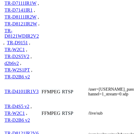
TR-D7111IR1W
,
TR-D7141IR1
,
TR-D8111IR2W
,
TR-D8121IR2W
,
TR-
D8121WDIR2V2
,
TR-D9151
,
TR-W2C1
,
TR-D2S5V2
,
d2b6v2
,
TR-W2S1PT
,
TR-D2B6 v2
/user=[USERNAME]_pas
TR-D4101IR1V3
FFMPEG
RTSP
hannel=1_stream=0.sdp
TR-D4S5 v2
,
FFMPEG
RTSP
TR-W2C1
,
/live/sub
TR-D2B6 v2
TR-D8121IR2V6