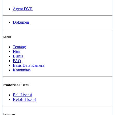
Agent DVR
Dokumen
Lebih
Tentang
Fitur
Bisnis
FAQ
Basis Data Kamera
Komunitas
Pemberian Lisensi
Beli Lisensi
Kelola Lisensi
Lainnya