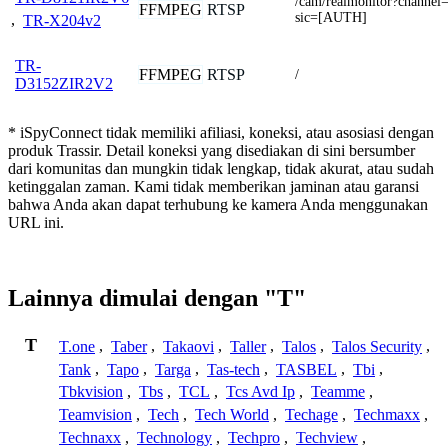
/cam/realmonitor?channe
FFMPEG
RTSP
sic=[AUTH]
,
TR-X204v2
TR-
FFMPEG
RTSP
/
D3152ZIR2V2
* iSpyConnect tidak memiliki afiliasi, koneksi, atau asosiasi dengan
produk Trassir. Detail koneksi yang disediakan di sini bersumber
dari komunitas dan mungkin tidak lengkap, tidak akurat, atau sudah
ketinggalan zaman. Kami tidak memberikan jaminan atau garansi
bahwa Anda akan dapat terhubung ke kamera Anda menggunakan
URL ini.
Lainnya dimulai dengan "T"
T
T.one
,
Taber
,
Takaovi
,
Taller
,
Talos
,
Talos Security
,
Tank
,
Tapo
,
Targa
,
Tas-tech
,
TASBEL
,
Tbi
,
Tbkvision
,
Tbs
,
TCL
,
Tcs Avd Ip
,
Teamme
,
Teamvision
,
Tech
,
Tech World
,
Techage
,
Techmaxx
,
Technaxx
,
Technology
,
Techpro
,
Techview
,