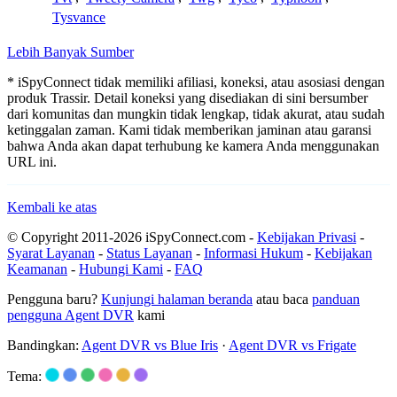
Tysvance
Lebih Banyak Sumber
* iSpyConnect tidak memiliki afiliasi, koneksi, atau asosiasi dengan
produk Trassir. Detail koneksi yang disediakan di sini bersumber
dari komunitas dan mungkin tidak lengkap, tidak akurat, atau sudah
ketinggalan zaman. Kami tidak memberikan jaminan atau garansi
bahwa Anda akan dapat terhubung ke kamera Anda menggunakan
URL ini.
Kembali ke atas
© Copyright 2011-2026 iSpyConnect.com -
Kebijakan Privasi
-
Syarat Layanan
-
Status Layanan
-
Informasi Hukum
-
Kebijakan
Keamanan
-
Hubungi Kami
-
FAQ
Pengguna baru?
Kunjungi halaman beranda
atau baca
panduan
pengguna Agent DVR
kami
Bandingkan:
Agent DVR vs Blue Iris
·
Agent DVR vs Frigate
Tema: